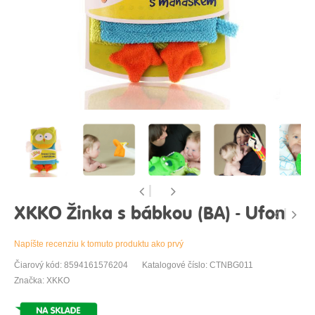
XKKO Žinka s bábkou (BA) - Ufon
Napíšte recenziu k tomuto produktu ako prvý
Čiarový kód: 8594161576204
Katalogové číslo: CTNBG011
Značka: XKKO