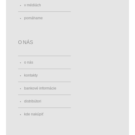
v médiách
pomáhame
O NÁS
o nás
kontakty
bankové informácie
distribútori
kde nakúpiť