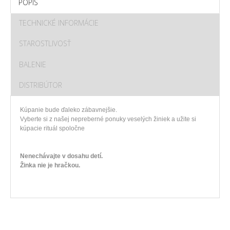
POPIS
TECHNICKÉ INFORMÁCIE
STAROSTLIVOSŤ
BALENIE
DISTRIBÚTOR
Kúpanie
bude
ďaleko
zábavnejšie
.
Vyberte si z
našej
nepreberné
ponuky
veselých žiniek
a
užite si
kúpacie
rituál
spoločne
Nenechávajte v dosahu detí.
Žinka nie je hračkou.