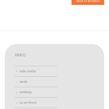
ODOSLAŤ RECENZIU
XKKO
naše značky
atesty
certifikáty
na vel´trhoch