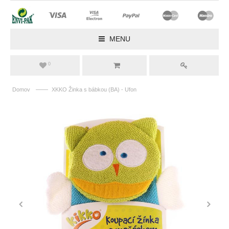
MENU
0
——
Domov
XKKO Žinka s bábkou (BA) - Ufon