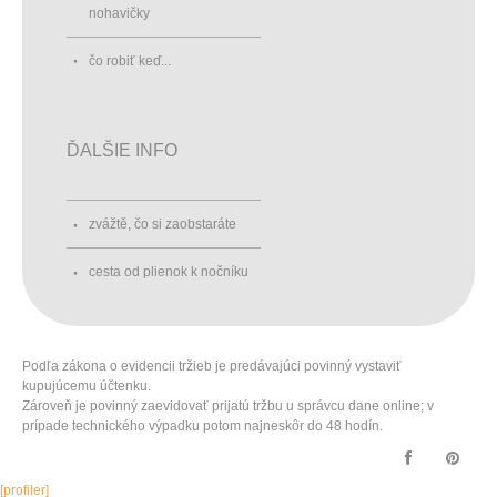
nohavičky
čo robiť keď...
ĎALŠIE INFO
zvážtě, čo si zaobstaráte
cesta od plienok k nočníku
Podľa zákona o evidencii tržieb je predávajúci povinný vystaviť
kupujúcemu účtenku.
Zároveň je povinný zaevidovať prijatú tržbu u správcu dane online; v
prípade technického výpadku potom najneskôr do 48 hodín.
[profiler]