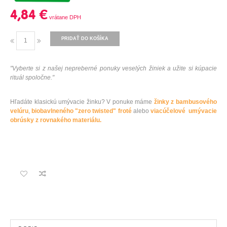
4,84 €
PRIDAŤ DO KOŠÍKA
"
Vyberte si z
našej
nepreberné
ponuky
veselých žiniek
a
užite si
kúpacie
rituál
spoločne
.
"
Hľadáte klasickú umývacie žinku? V ponuke máme
žinky z bambusového
velúru
,
biobavlneného "zero twisted" froté
alebo
viacúčelové umývacie
obrúsky z rovnakého materiálu.