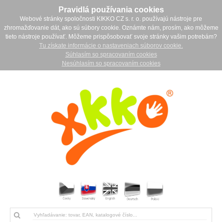
Pravidlá používania cookies
Webové stránky spoločnosti KIKKO CZ s. r. o. používajú nástroje pre
zhromažďovanie dát, ako sú súbory cookie. Oznámte nám, prosím, ako môžeme
tieto nástroje používať. Môžeme prispôsobovať svoje stránky vašim potrebám?
Tu získate informácie o nastaveniach súborov cookie.
Súhlasím so spracovaním cookies
Nesúhlasím so spracovaním cookies