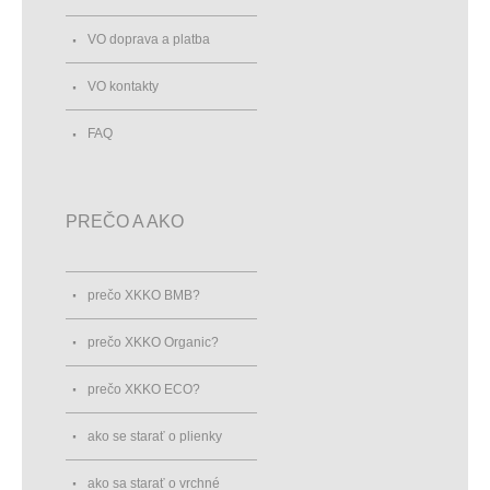
VO doprava a platba
VO kontakty
FAQ
PREČO A AKO
prečo XKKO BMB?
prečo XKKO Organic?
prečo XKKO ECO?
ako se starať o plienky
ako sa starať o vrchné