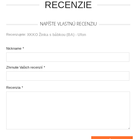
RECENZIE
NAPÍŠTE VLASTNÚ RECENZIU
Recenzujete:
XKKO Žinka s bábkou (BA) - Ufon
Nickname
*
Zhrnutie Vašich recenzií
*
Recenzia
*