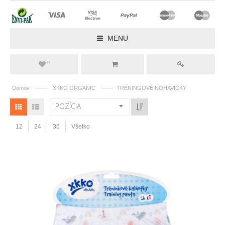
MENU
0
——
——
Domov
XKKO ORGANIC
TRÉNINGOVÉ NOHAVIČKY
POZÍCIA
12
24
36
Všetko