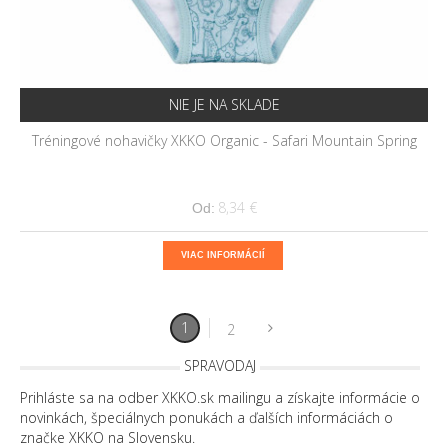
NIE JE NA SKLADE
Tréningové nohavičky XKKO Organic - Safari Mountain Spring
8,34 €
Od:
VIAC INFORMÁCIÍ
1
2
SPRAVODAJ
Prihláste sa na odber XKKO.sk mailingu a získajte informácie o
novinkách, špeciálnych ponukách a ďalších informáciách o
značke XKKO na Slovensku.