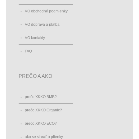
VO obchodné podmienky
VO doprava a platba
VO kontakty
FAQ
PREČO A AKO
prečo XKKO BMB?
prečo XKKO Organic?
prečo XKKO ECO?
ako se starať o plienky