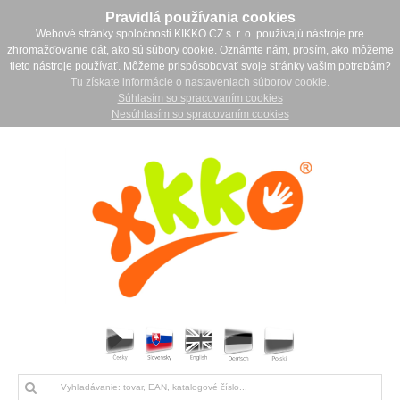
Pravidlá používania cookies
Webové stránky spoločnosti KIKKO CZ s. r. o. používajú nástroje pre
zhromažďovanie dát, ako sú súbory cookie. Oznámte nám, prosím, ako môžeme
tieto nástroje používať. Môžeme prispôsobovať svoje stránky vašim potrebám?
Tu získate informácie o nastaveniach súborov cookie.
Súhlasím so spracovaním cookies
Nesúhlasím so spracovaním cookies