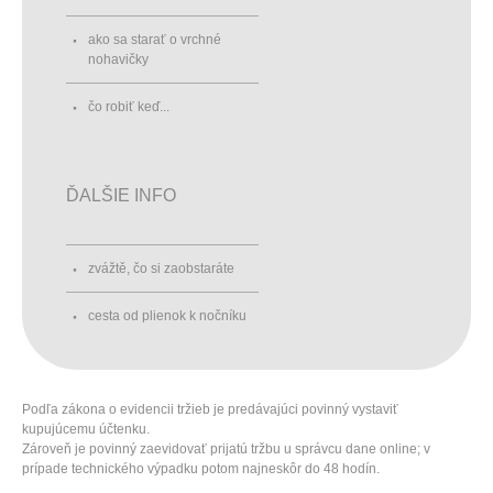
ako sa starať o vrchné
nohavičky
čo robiť keď...
ĎALŠIE INFO
zvážtě, čo si zaobstaráte
cesta od plienok k nočníku
Podľa zákona o evidencii tržieb je predávajúci povinný vystaviť
kupujúcemu účtenku.
Zároveň je povinný zaevidovať prijatú tržbu u správcu dane online; v
prípade technického výpadku potom najneskôr do 48 hodín.