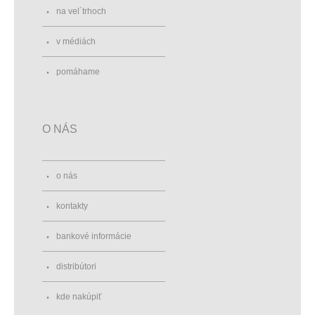
na vel´trhoch
v médiách
pomáhame
O NÁS
o nás
kontakty
bankové informácie
distribútori
kde nakúpiť