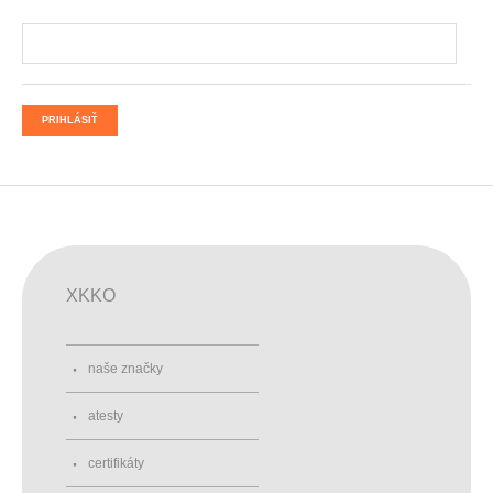
PRIHLÁSIŤ
XKKO
naše značky
atesty
certifikáty