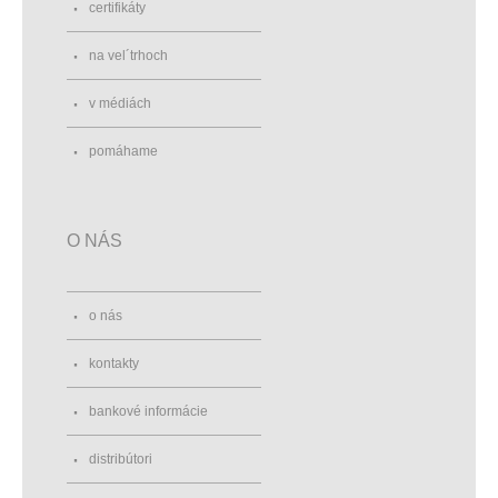
certifikáty
na vel´trhoch
v médiách
pomáhame
O NÁS
o nás
kontakty
bankové informácie
distribútori