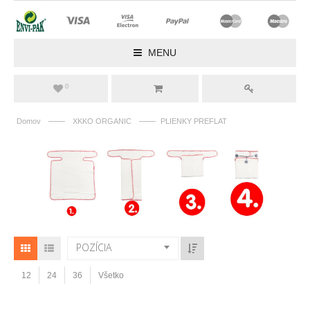
MENU
0
——
——
Domov
XKKO ORGANIC
PLIENKY PREFLAT
POZÍCIA
12
24
36
Všetko