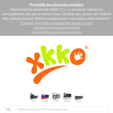
Pravidlá používania cookies
Webové stránky spoločnosti KIKKO CZ s. r. o. používajú nástroje pre
zhromažďovanie dát, ako sú súbory cookie. Oznámte nám, prosím, ako môžeme
tieto nástroje používať. Môžeme prispôsobovať svoje stránky vašim potrebám?
Tu získate informácie o nastaveniach súborov cookie.
Súhlasím so spracovaním cookies
Nesúhlasím so spracovaním cookies