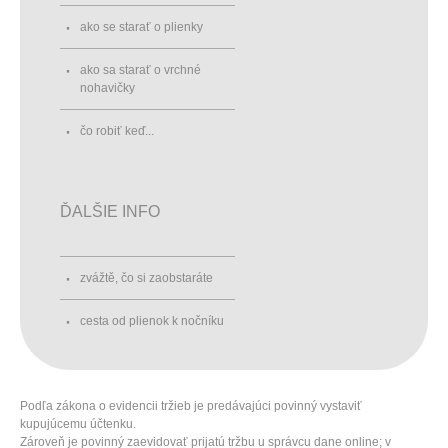
ako se starať o plienky
ako sa starať o vrchné
nohavičky
čo robiť keď...
ĎALŠIE INFO
zvážtě, čo si zaobstaráte
cesta od plienok k nočníku
Podľa zákona o evidencii tržieb je predávajúci povinný vystaviť
kupujúcemu účtenku.
Zároveň je povinný zaevidovať prijatú tržbu u správcu dane online; v