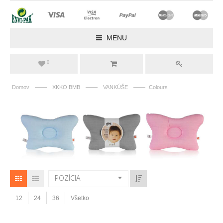
MENU
0
——
——
——
Domov
XKKO BMB
VANKÚŠE
Colours
POZÍCIA
12
24
36
Všetko