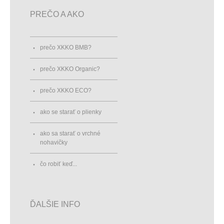
PREČO A AKO
prečo XKKO BMB?
prečo XKKO Organic?
prečo XKKO ECO?
ako se starať o plienky
ako sa starať o vrchné
nohavičky
čo robiť keď...
ĎALŠIE INFO