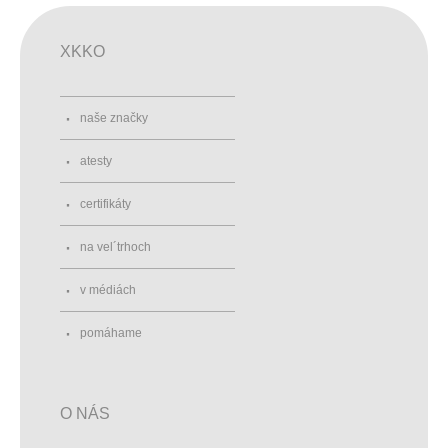
XKKO
naše značky
atesty
certifikáty
na vel´trhoch
v médiách
pomáhame
O NÁS