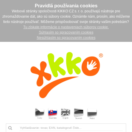
Pravidlá používania cookies
Webové stránky spoločnosti KIKKO CZ s. r. o. používajú nástroje pre
zhromažďovanie dát, ako sú súbory cookie. Oznámte nám, prosím, ako môžeme
tieto nástroje používať. Môžeme prispôsobovať svoje stránky vašim potrebám?
Tu získate informácie o nastaveniach súborov cookie.
Súhlasím so spracovaním cookies
Nesúhlasím so spracovaním cookies