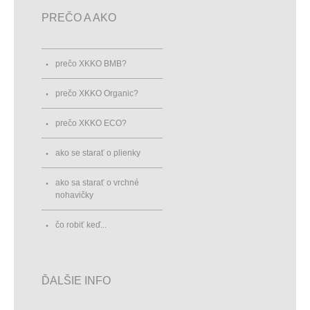
PREČO A AKO
prečo XKKO BMB?
prečo XKKO Organic?
prečo XKKO ECO?
ako se starať o plienky
ako sa starať o vrchné
nohavičky
čo robiť keď...
ĎALŠIE INFO