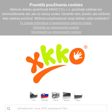
Pravidlá používania cookies
Webové stránky spoločnosti KIKKO CZ s. r. o. používajú nástroje pre
zhromažďovanie dát, ako sú súbory cookie. Oznámte nám, prosím, ako môžeme
tieto nástroje používať. Môžeme prispôsobovať svoje stránky vašim potrebám?
Tu získate informácie o nastaveniach súborov cookie.
Súhlasím so spracovaním cookies
Nesúhlasím so spracovaním cookies