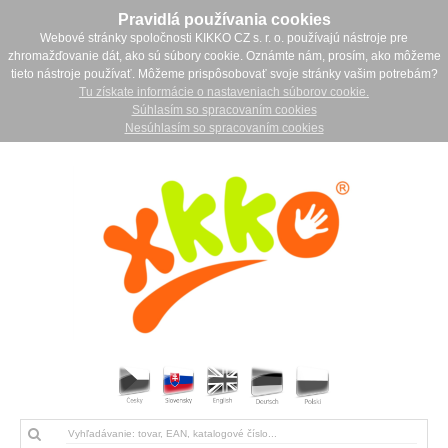
Pravidlá používania cookies
Webové stránky spoločnosti KIKKO CZ s. r. o. používajú nástroje pre
zhromažďovanie dát, ako sú súbory cookie. Oznámte nám, prosím, ako môžeme
tieto nástroje používať. Môžeme prispôsobovať svoje stránky vašim potrebám?
Tu získate informácie o nastaveniach súborov cookie.
Súhlasím so spracovaním cookies
Nesúhlasím so spracovaním cookies