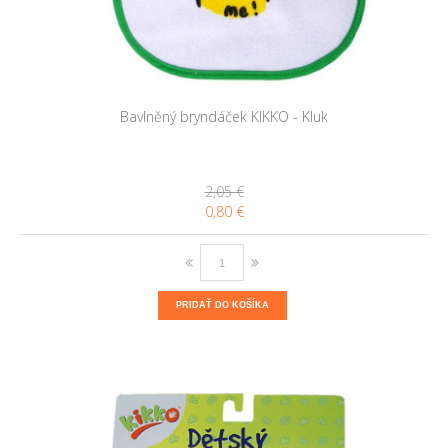
Bavlněný bryndáček KIKKO - Kluk
2,05 €
0,80 €
PRIDAŤ DO KOŠÍKA