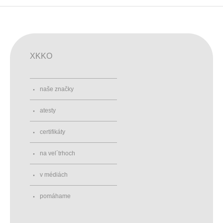
XKKO
naše značky
atesty
certifikáty
na vel´trhoch
v médiách
pomáhame