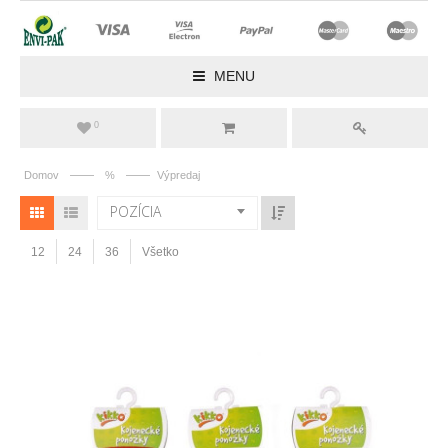
MENU
0
——
——
Domov
%
Výpredaj
POZÍCIA
12
24
36
Všetko