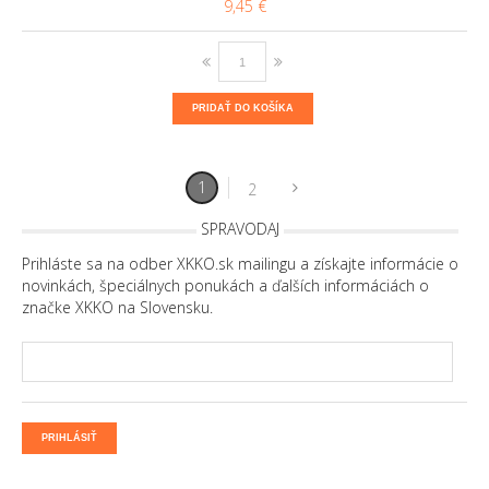
9,45 €
PRIDAŤ DO KOŠÍKA
1
2
SPRAVODAJ
Prihláste sa na odber XKKO.sk mailingu a získajte informácie o
novinkách, špeciálnych ponukách a ďalších informáciách o
značke XKKO na Slovensku.
PRIHLÁSIŤ