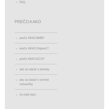
FAQ
PREČO A AKO
prečo XKKO BMB?
prečo XKKO Organic?
prečo XKKO ECO?
ako se starať o plienky
ako sa starať o vrchné
nohavičky
čo robiť keď...