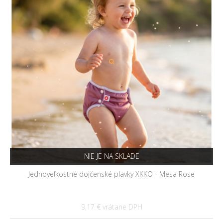
NIE JE NA SKLADE
Jednoveľkostné dojčenské plavky XKKO - Mesa Rose
9,17 €