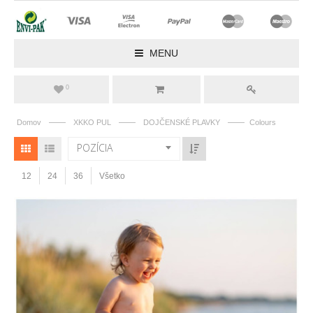
MENU
0
——
——
——
Domov
XKKO PUL
DOJČENSKÉ PLAVKY
Colours
POZÍCIA
12
24
36
Všetko