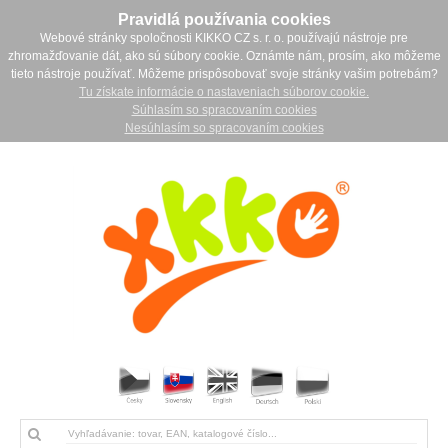
Pravidlá používania cookies
Webové stránky spoločnosti KIKKO CZ s. r. o. používajú nástroje pre
zhromažďovanie dát, ako sú súbory cookie. Oznámte nám, prosím, ako môžeme
tieto nástroje používať. Môžeme prispôsobovať svoje stránky vašim potrebám?
Tu získate informácie o nastaveniach súborov cookie.
Súhlasím so spracovaním cookies
Nesúhlasím so spracovaním cookies