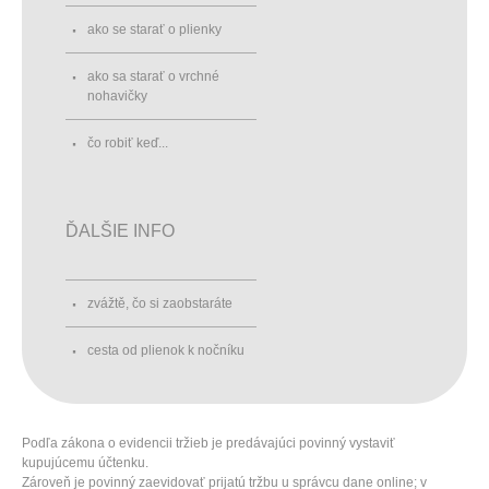
ako se starať o plienky
ako sa starať o vrchné
nohavičky
čo robiť keď...
ĎALŠIE INFO
zvážtě, čo si zaobstaráte
cesta od plienok k nočníku
Podľa zákona o evidencii tržieb je predávajúci povinný vystaviť
kupujúcemu účtenku.
Zároveň je povinný zaevidovať prijatú tržbu u správcu dane online; v