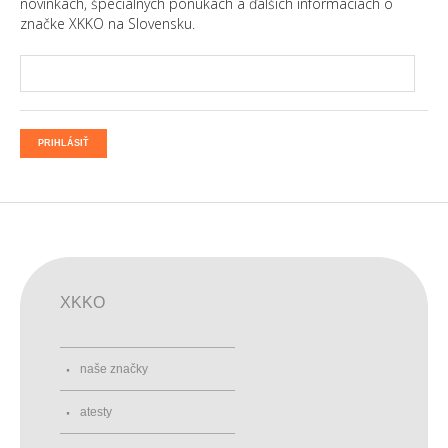
novinkách, špeciálnych ponukách a ďalších informáciách o
značke XKKO na Slovensku.
PRIHLÁSIŤ
XKKO
naše značky
atesty