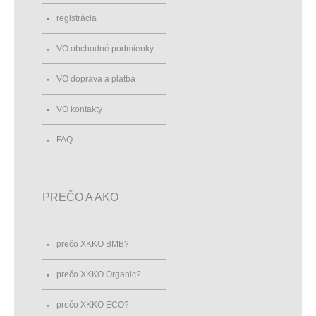
registrácia
VO obchodné podmienky
VO doprava a platba
VO kontakty
FAQ
PREČO A AKO
prečo XKKO BMB?
prečo XKKO Organic?
prečo XKKO ECO?