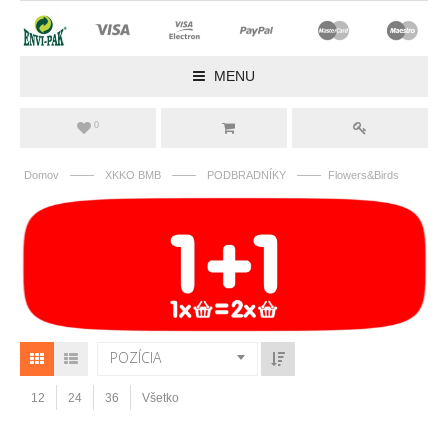
MENU
0
——
——
——
Domov
XKKO BMB
PODBRADNÍKY
Flowers&Birds
POZÍCIA
12
24
36
Všetko