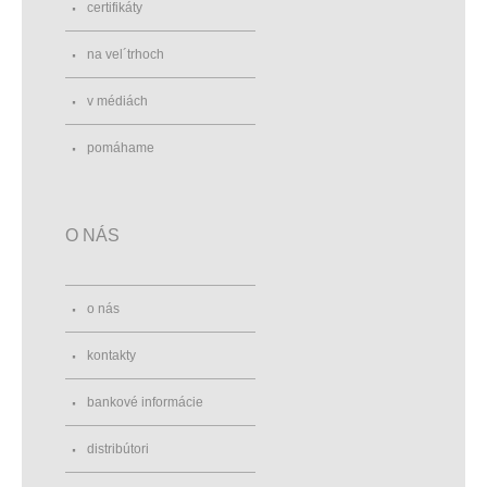
certifikáty
na vel´trhoch
v médiách
pomáhame
O NÁS
o nás
kontakty
bankové informácie
distribútori