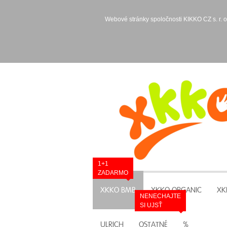
Webové stránky spoločnosti KIKKO CZ s. r. o
1+1
ZADARMO
XKKO BMB
XKKO ORGANIC
XK
NENECHAJTE
SI UJSŤ
ULRICH
OSTATNÉ
%