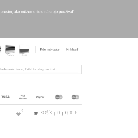
 prosím, ako môžeme tieto nástroje používať.
Kde nakúpite
Prihlásiť
0
KOŠÍK
0
0,00 €