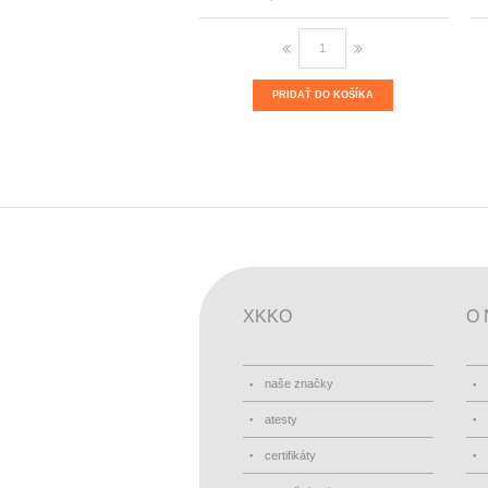
PRIDAŤ DO KOŠÍKA
XKKO
O 
naše značky
atesty
certifikáty