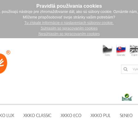
Pravidlá používania cookies
. používajú nástroje pre zhromažďovanie dát, ako sú súbory cookie. Oznámte nám,
Môžeme prispôsobovať svoje stránky vašim potrebám?
Tu získate informácie o nastaveniach súborov cookie.
Súhlasím so spracovaním cookies
Nesúhlasím so spracovaním cookies
KO LUX
XKKO CLASSIC
XKKO ECO
XKKO PUL
SENEO