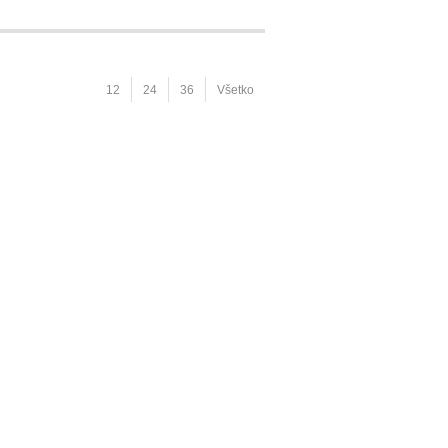
12
24
36
Všetko