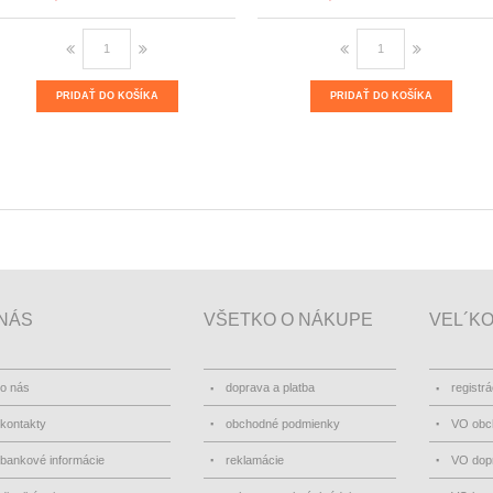
PRIDAŤ DO KOŠÍKA
PRIDAŤ DO KOŠÍKA
NÁS
VŠETKO O NÁKUPE
VEL´K
o nás
doprava a platba
registrá
kontakty
obchodné podmienky
VO obc
bankové informácie
reklamácie
VO dopr