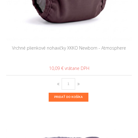
Vrchné plienkové nohavičky XKKO Newborn - Atmosphere
10,09 €
PRIDAŤ DO KOŠÍKA