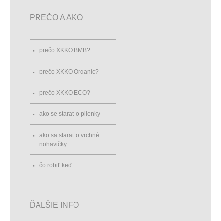
PREČO A AKO
prečo XKKO BMB?
prečo XKKO Organic?
prečo XKKO ECO?
ako se starať o plienky
ako sa starať o vrchné
nohavičky
čo robiť keď...
ĎALŠIE INFO