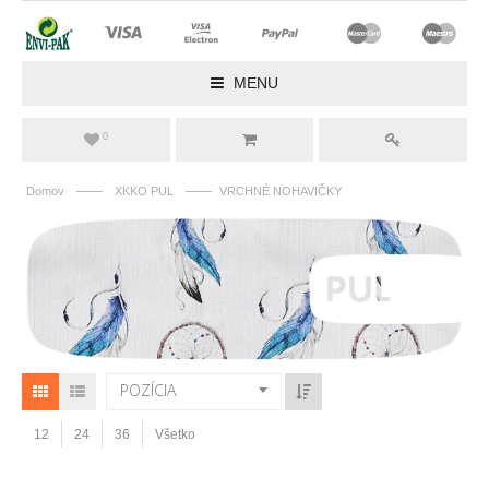
MENU
0
——
——
Domov
XKKO PUL
VRCHNÉ NOHAVIČKY
POZÍCIA
12
24
36
Všetko