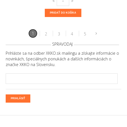
PRIDAŤ DO KOŠÍKA
1
2
3
4
5
SPRAVODAJ
Prihláste sa na odber XKKO.sk mailingu a získajte informácie o
novinkách, špeciálnych ponukách a ďalších informáciách o
značke XKKO na Slovensku.
PRIHLÁSIŤ