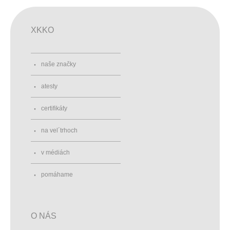
XKKO
naše značky
atesty
certifikáty
na vel´trhoch
v médiách
pomáhame
O NÁS