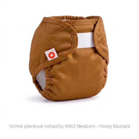
Vrchné plienkové nohavičky XKKO Newborn - Honey Mustard