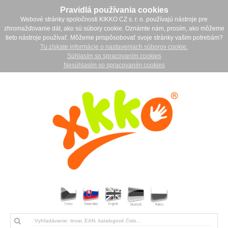
Pravidlá používania cookies
Webové stránky spoločnosti KIKKO CZ s. r. o. používajú nástroje pre
zhromažďovanie dát, ako sú súbory cookie. Oznámte nám, prosím, ako môžeme
tieto nástroje používať. Môžeme prispôsobovať svoje stránky vašim potrebám?
Tu získate informácie o nastaveniach súborov cookie.
Súhlasím so spracovaním cookies
Nesúhlasím so spracovaním cookies