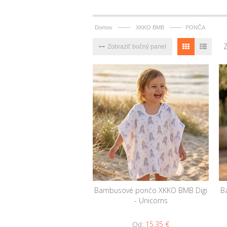
——
——
Domov
XKKO BMB
PONČA
Zobraziť bočný panel
Bambusové pončo XKKO BMB Digi
B
- Unicorns
15,35 €
Od: