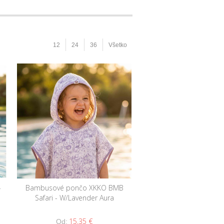
12
24
36
Všetko
-
Bambusové pončo XKKO BMB
Safari - W/Lavender Aura
15,35 €
Od: