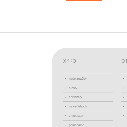
XKKO
O 
naše značky
atesty
certifikáty
na vel´trhoch
v médiách
pomáhame