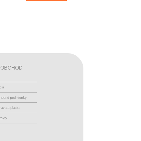
OOBCHOD
cia
hodné podmienky
ava a platba
takty