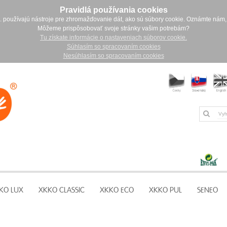
Pravidlá používania cookies
. používajú nástroje pre zhromažďovanie dát, ako sú súbory cookie. Oznámte nám,
Môžeme prispôsobovať svoje stránky vašim potrebám?
Tu získate informácie o nastaveniach súborov cookie.
Súhlasím so spracovaním cookies
Nesúhlasím so spracovaním cookies
KO LUX
XKKO CLASSIC
XKKO ECO
XKKO PUL
SENEO