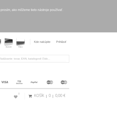
 prosím, ako môžeme tieto nástroje používať.
Kde nakúpite
Prihlásiť
0
KOŠÍK
0
0,00 €