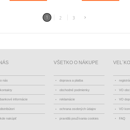
1
2
3
NÁS
VŠETKO O NÁKUPE
VEL´K
o nás
doprava a platba
registrá
kontakty
obchodné podmienky
VO obc
bankové informácie
reklamácie
VO dopr
distribútori
ochrana osobných údajov
VO kon
kde nakúpiť
pravidlá používania cookies
FAQ