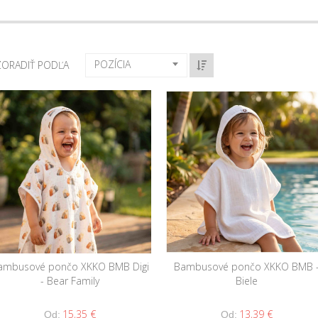
POZÍCIA
ZORADIŤ PODĽA
ambusové pončo XKKO BMB Digi
Bambusové pončo XKKO BMB 
- Bear Family
Biele
15,35 €
13,39 €
Od:
Od: