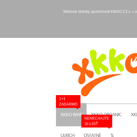
Webové stránky spoločnosti KIKKO CZ s. r. o
1+1
ZADARMO
XKKO BMB
XKKO ORGANIC
XK
NENECHAJTE
SI UJSŤ
ULRICH
OSTATNÉ
%