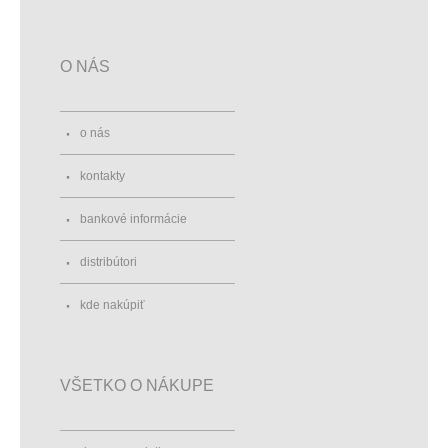
O NÁS
o nás
kontakty
bankové informácie
distribútori
kde nakúpiť
VŠETKO O NÁKUPE