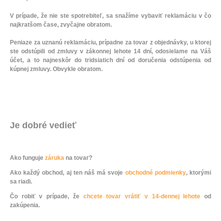
V prípade, že nie ste spotrebiteľ, sa snažíme vybaviť reklamáciu v čo
najkratšom čase, zvyčajne obratom.
Peniaze za uznanú reklamáciu, prípadne za tovar z objednávky, u ktorej
ste odstúpili od zmluvy v zákonnej lehote 14 dní, odosielame na Váš
účet, a to najneskôr do tridsiatich dní od doručenia odstúpenia od
kúpnej zmluvy. Obvykle obratom.
Je dobré vedieť
Ako funguje
záruka
na tovar?
Ako každý obchod, aj ten náš má svoje
obchodné podmienky
, ktorými
sa riadi.
Čo robiť v prípade, že
chcete tovar vrátiť v 14-dennej lehote
od
zakúpenia.