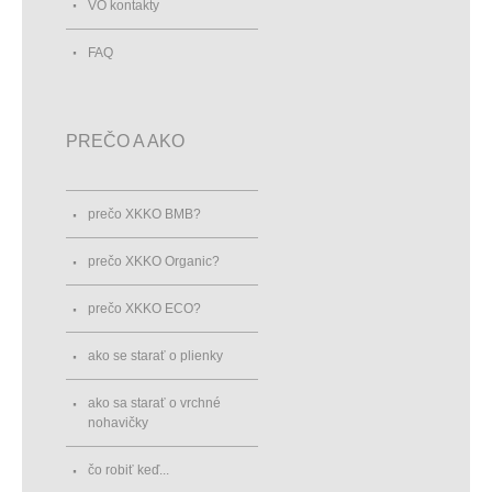
VO kontakty
FAQ
PREČO A AKO
prečo XKKO BMB?
prečo XKKO Organic?
prečo XKKO ECO?
ako se starať o plienky
ako sa starať o vrchné
nohavičky
čo robiť keď...