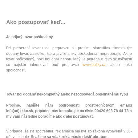
Ako postupovať keď...
Je prijatý tovar poškodený
Pri preberaní tovaru od prepravcu si, prosím, starostlivo skontrolujte
dodaný tovar. Zásielku, ktorá javí známky poškodenia, nepreberajte. Ak je
tovar poškodený, hoci bol obal neporušený, je potreba o tejto skutočnosti
čo najskôr informovať buď prepravcu
www.baliky.cz
, alebo našu
spoločnosť.
Tovar bol dodaný nekompletný alebo nezodpovedá objednanému typu
Prosíme,
napíšte nám podrobnosti prostredníctvom emailu
info(ad)xkko.sk, prípadne nás kontaktujte na čísle 00420 608 78 44 78 a
my vám následne poradíme ako ďalej postupovať.
V prípade, že ste spotrebiteľ, reklamácia má byť zo zákona vybavená v 30-
dňovej lehote.
Snažíme sa však reklamácie riešiť obratom.