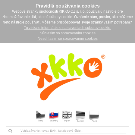
Pravidlá používania cookies
Webové stránky spoločnosti KIKKO CZ s. r. o. používajú nástroje pre
zhromažďovanie dát, ako sú súbory cookie. Oznámte nám, prosím, ako môžeme
tieto nástroje používať. Môžeme prispôsobovať svoje stránky vašim potrebám?
Tu získate informácie o nastaveniach súborov cookie.
Súhlasím so spracovaním cookies
Nesúhlasím so spracovaním cookies