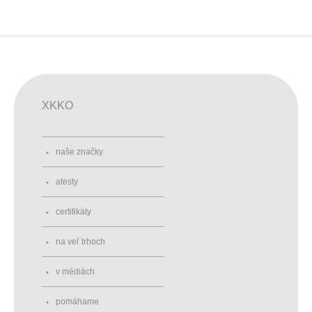
XKKO
naše značky
atesty
certifikáty
na vel´trhoch
v médiách
pomáhame