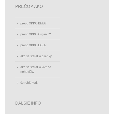
PREČO A AKO
prečo XKKO BMB?
prečo XKKO Organic?
prečo XKKO ECO?
ako se starať o plienky
ako sa starať o vrchné
nohavičky
čo robiť keď...
ĎALŠIE INFO