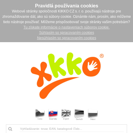
Pravidlá používania cookies
Webové stránky spoločnosti KIKKO CZ s. r. o. používajú nástroje pre
zhromažďovanie dát, ako sú súbory cookie. Oznámte nám, prosím, ako môžeme
tieto nástroje používať. Môžeme prispôsobovať svoje stránky vašim potrebám?
Tu získate informácie o nastaveniach súborov cookie.
Súhlasím so spracovaním cookies
Nesúhlasím so spracovaním cookies