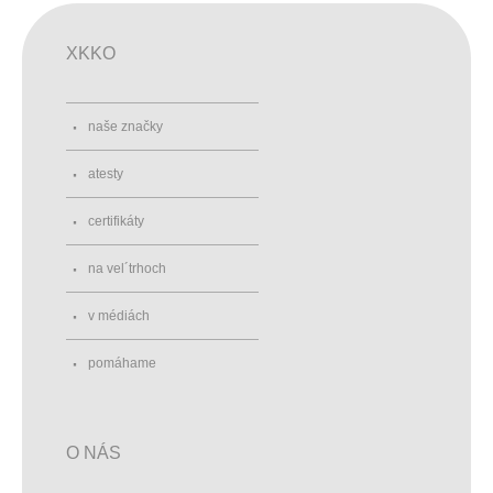
XKKO
naše značky
atesty
certifikáty
na vel´trhoch
v médiách
pomáhame
O NÁS