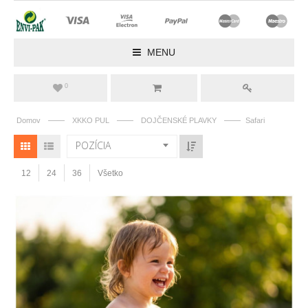
MENU
0
——
——
——
Domov
XKKO PUL
DOJČENSKÉ PLAVKY
Safari
POZÍCIA
12
24
36
Všetko