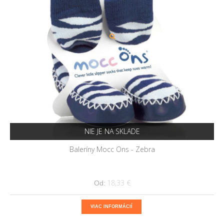
NIE JE NA SKLADE
Baleríny Mocc Ons - Zebra
18,33 €
Od:
VIAC INFORMÁCIÍ