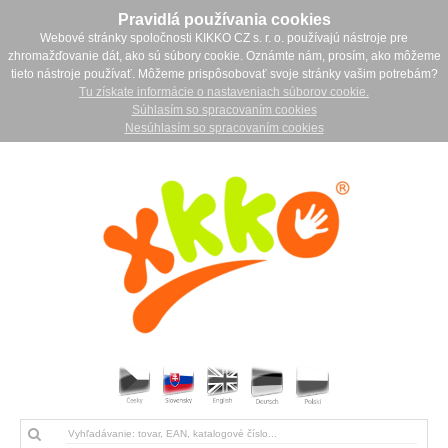
Pravidlá používania cookies
Webové stránky spoločnosti KIKKO CZ s. r. o. používajú nástroje pre
zhromažďovanie dát, ako sú súbory cookie. Oznámte nám, prosím, ako môžeme
tieto nástroje používať. Môžeme prispôsobovať svoje stránky vašim potrebám?
Tu získate informácie o nastaveniach súborov cookie.
Súhlasím so spracovaním cookies
Nesúhlasím so spracovaním cookies