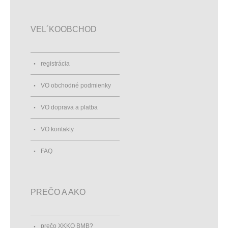
VEL´KOOBCHOD
registrácia
VO obchodné podmienky
VO doprava a platba
VO kontakty
FAQ
PREČO A AKO
prečo XKKO BMB?