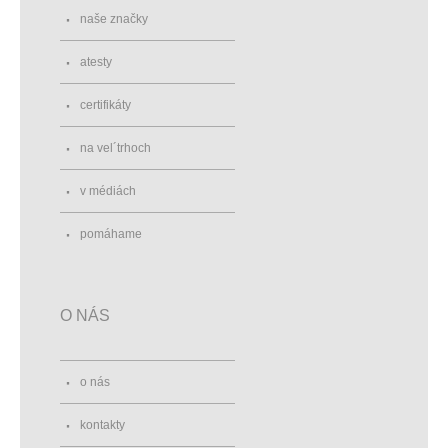
naše značky
atesty
certifikáty
na vel´trhoch
v médiách
pomáhame
O NÁS
o nás
kontakty