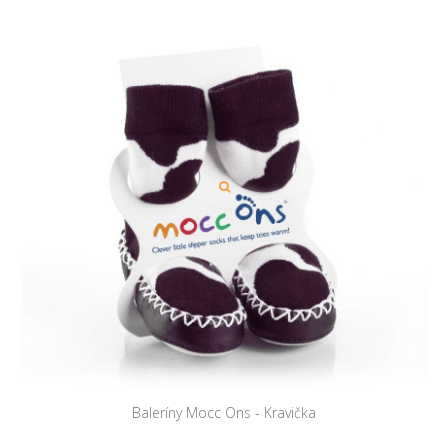
Baleríny Mocc Ons - Kravička