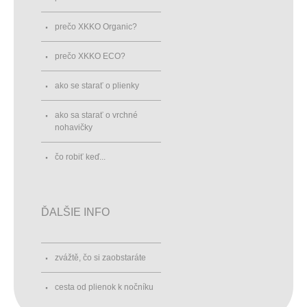
prečo XKKO Organic?
prečo XKKO ECO?
ako se starať o plienky
ako sa starať o vrchné
nohavičky
čo robiť keď...
ĎALŠIE INFO
zvážtě, čo si zaobstaráte
cesta od plienok k nočníku