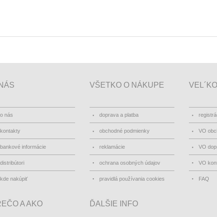
NÁS
VŠETKO O NÁKUPE
VEL´K
o nás
doprava a platba
registrá
kontakty
obchodné podmienky
VO obc
bankové informácie
reklamácie
VO dopr
distribútori
ochrana osobných údajov
VO kon
kde nakúpiť
pravidlá používania cookies
FAQ
EČO A AKO
ĎALŠIE INFO