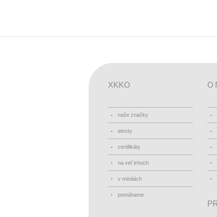
XKKO
O 
naše značky
atesty
certifikáty
na vel´trhoch
v médiách
pomáhame
PR