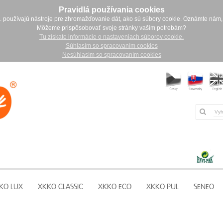
Pravidlá používania cookies
. používajú nástroje pre zhromažďovanie dát, ako sú súbory cookie. Oznámte nám,
Môžeme prispôsobovať svoje stránky vašim potrebám?
Tu získate informácie o nastaveniach súborov cookie.
Súhlasím so spracovaním cookies
Nesúhlasím so spracovaním cookies
KO LUX
XKKO CLASSIC
XKKO ECO
XKKO PUL
SENEO