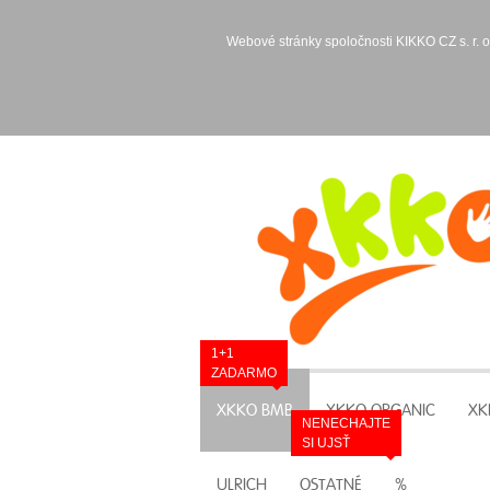
Webové stránky spoločnosti KIKKO CZ s. r. o
1+1
ZADARMO
XKKO BMB
XKKO ORGANIC
XK
NENECHAJTE
SI UJSŤ
ULRICH
OSTATNÉ
%