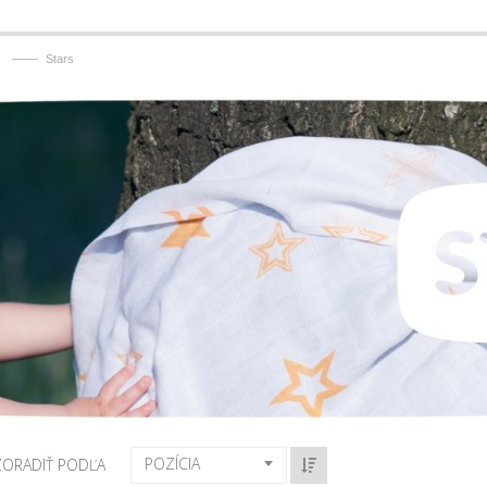
——
Stars
POZÍCIA
ZORADIŤ PODĽA