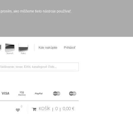
 prosím, ako môžeme tieto nástroje používať.
Kde nakúpite
Prihlásiť
0
KOŠÍK
0
0,00 €