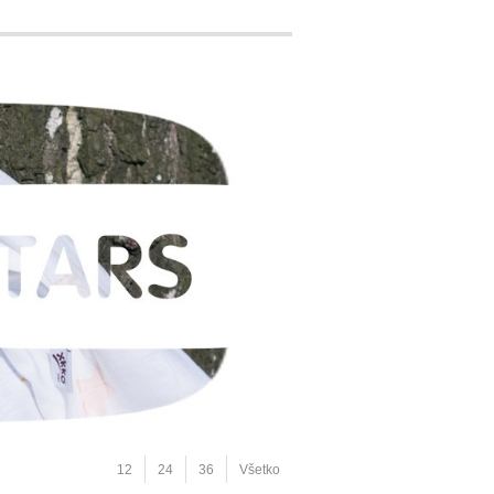
12
24
36
Všetko