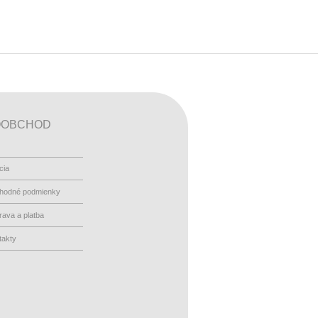
OOBCHOD
cia
hodné podmienky
ava a platba
takty