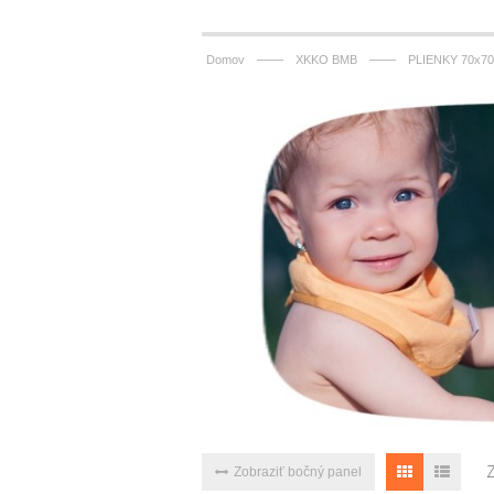
——
——
Domov
XKKO BMB
PLIENKY 70x70
Zobraziť bočný panel