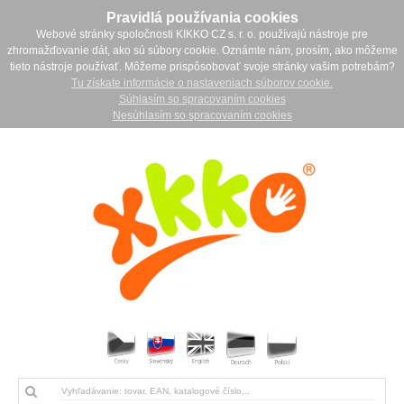
Pravidlá používania cookies
Webové stránky spoločnosti KIKKO CZ s. r. o. používajú nástroje pre
zhromažďovanie dát, ako sú súbory cookie. Oznámte nám, prosím, ako môžeme
tieto nástroje používať. Môžeme prispôsobovať svoje stránky vašim potrebám?
Tu získate informácie o nastaveniach súborov cookie.
Súhlasím so spracovaním cookies
Nesúhlasím so spracovaním cookies