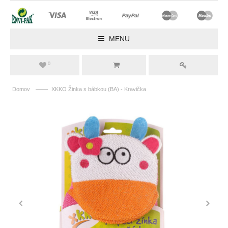
MENU
0
——
Domov
XKKO Žinka s bábkou (BA) - Kravička