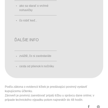
ako sa starať o vrchné
nohavičky
čo robiť keď...
ĎALŠIE INFO
zvážtě, čo si zaobstaráte
cesta od plienok k nočníku
Podľa zákona o evidencii tržieb je predávajúci povinný vystaviť
kupujúcemu účtenku.
Zároveň je povinný zaevidovať prijatú tržbu u správcu dane online; v
prípade technického výpadku potom najneskôr do 48 hodín.