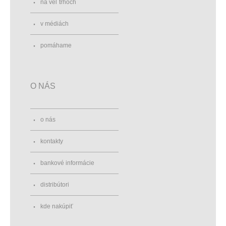
na vel´trhoch
v médiách
pomáhame
O NÁS
o nás
kontakty
bankové informácie
distribútori
kde nakúpiť