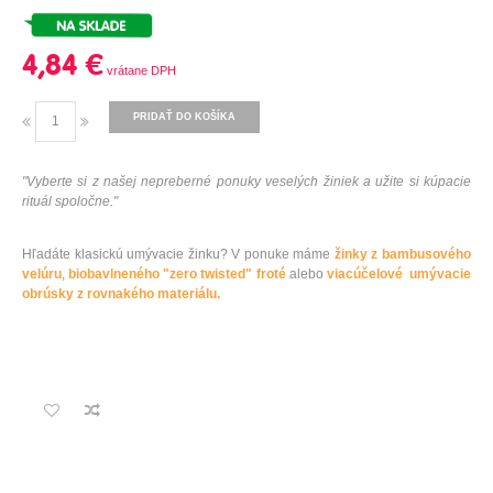
4,84 €
PRIDAŤ DO KOŠÍKA
"
Vyberte si z
našej
nepreberné
ponuky
veselých žiniek
a
užite si
kúpacie
rituál
spoločne
.
"
Hľadáte klasickú umývacie žinku? V ponuke máme
žinky z bambusového
velúru
,
biobavlneného "zero twisted" froté
alebo
viacúčelové umývacie
obrúsky z rovnakého materiálu.