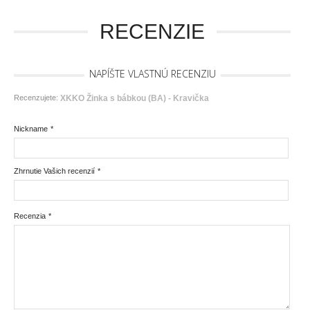
RECENZIE
NAPÍŠTE VLASTNÚ RECENZIU
Recenzujete:
XKKO Žinka s bábkou (BA) - Kravička
Nickname
*
Zhrnutie Vašich recenzií
*
Recenzia
*