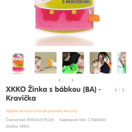
XKKO Žinka s bábkou (BA) -
Kravička
Napíšte recenziu k tomuto produktu ako prvý
Čiarový kód: 8594161576129
Katalogové číslo: CTNBG003
Značka: XKKO