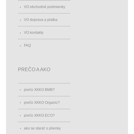
VO obchodné podmienky
VO doprava a platba
VO kontakty
FAQ
PREČO A AKO
prečo XKKO BMB?
prečo XKKO Organic?
prečo XKKO ECO?
ako se starať o plienky