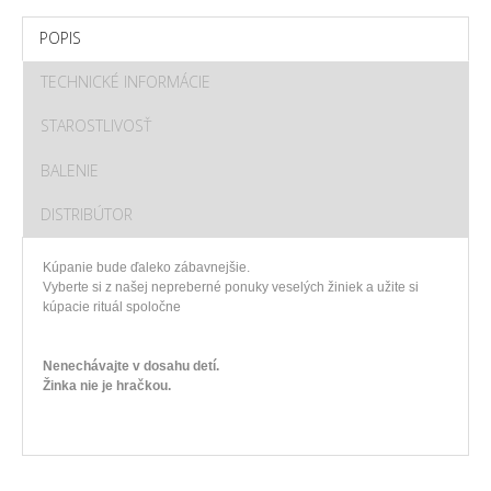
POPIS
TECHNICKÉ INFORMÁCIE
STAROSTLIVOSŤ
BALENIE
DISTRIBÚTOR
Kúpanie
bude
ďaleko
zábavnejšie
.
Vyberte si z
našej
nepreberné
ponuky
veselých žiniek
a
užite si
kúpacie
rituál
spoločne
Nenechávajte v dosahu detí.
Žinka nie je hračkou.