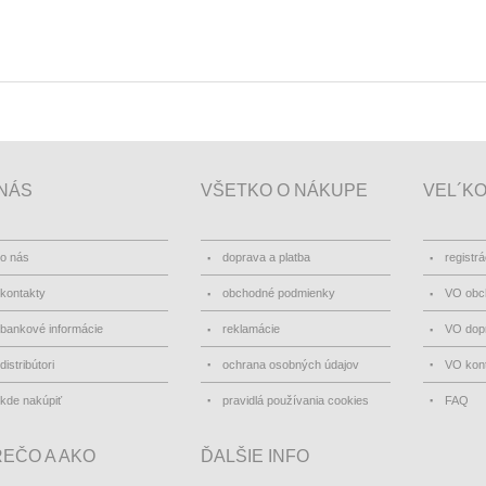
NÁS
VŠETKO O NÁKUPE
VEL´K
o nás
doprava a platba
registrá
kontakty
obchodné podmienky
VO obc
bankové informácie
reklamácie
VO dopr
distribútori
ochrana osobných údajov
VO kon
kde nakúpiť
pravidlá používania cookies
FAQ
EČO A AKO
ĎALŠIE INFO