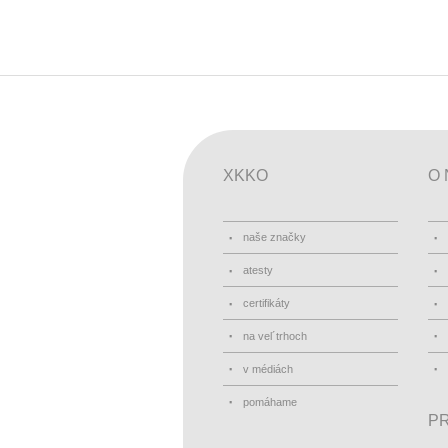
XKKO
O 
naše značky
atesty
certifikáty
na vel´trhoch
v médiách
pomáhame
PR