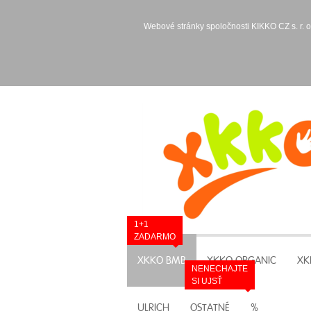
Webové stránky spoločnosti KIKKO CZ s. r. o
1+1
ZADARMO
XKKO BMB
XKKO ORGANIC
XK
NENECHAJTE
SI UJSŤ
ULRICH
OSTATNÉ
%