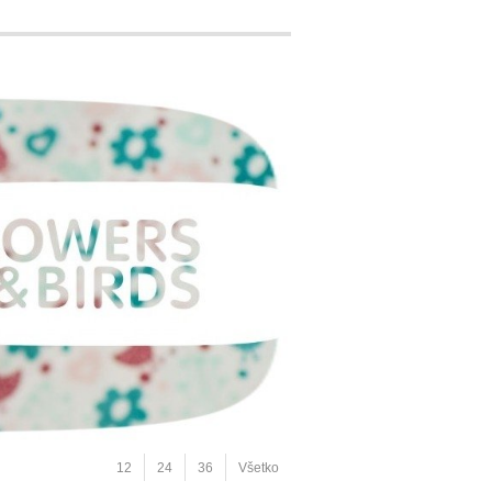
12
24
36
Všetko