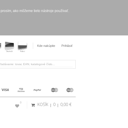
 prosím, ako môžeme tieto nástroje používať.
Kde nakúpite
Prihlásiť
0
KOŠÍK
0
0,00 €