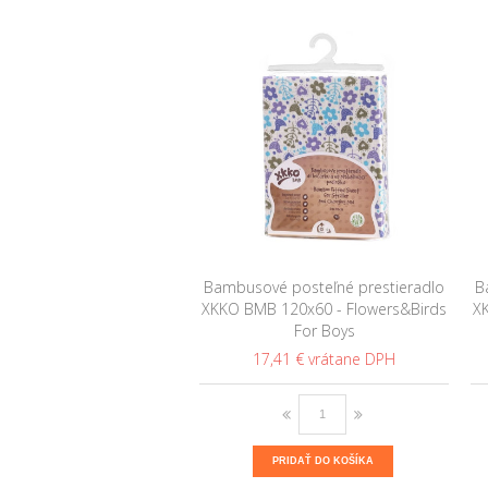
Bambusové posteľné prestieradlo
B
XKKO BMB 120x60 - Flowers&Birds
X
For Boys
17,41 €
PRIDAŤ DO KOŠÍKA