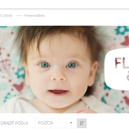
——
 120x60
Flowers&Birds
POZÍCIA
ZORADIŤ PODĽA