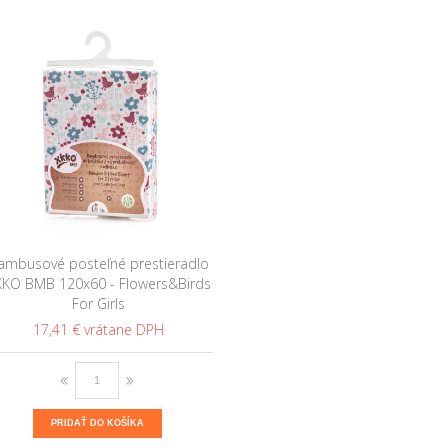
ambusové posteľné prestieradlo
KKO BMB 120x60 - Flowers&Birds
For Girls
17,41 €
PRIDAŤ DO KOŠÍKA