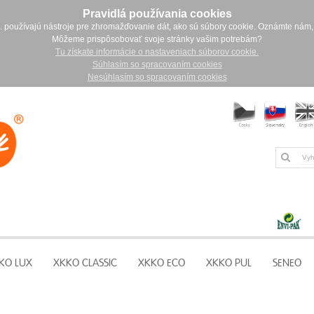
Pravidlá používania cookies
. používajú nástroje pre zhromažďovanie dát, ako sú súbory cookie. Oznámte nám,
Môžeme prispôsobovať svoje stránky vašim potrebám?
Tu získate informácie o nastaveniach súborov cookie.
Súhlasím so spracovaním cookies
Nesúhlasím so spracovaním cookies
KO LUX
XKKO CLASSIC
XKKO ECO
XKKO PUL
SENEO