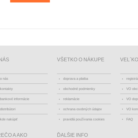
NÁS
VŠETKO O NÁKUPE
VEL´K
o nás
doprava a platba
registrá
kontakty
obchodné podmienky
VO obc
bankové informácie
reklamácie
VO dopr
distribútori
ochrana osobných údajov
VO kon
kde nakúpiť
pravidlá používania cookies
FAQ
EČO A AKO
ĎALŠIE INFO