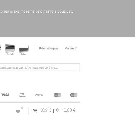
 prosím, ako môžeme tieto nástroje používať.
Kde nakúpite
Prihlásiť
0
KOŠÍK
0
0,00 €