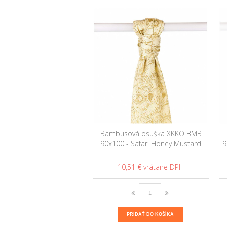
Bambusová osuška XKKO BMB
90x100 - Safari Honey Mustard
9
10,51 €
PRIDAŤ DO KOŠÍKA