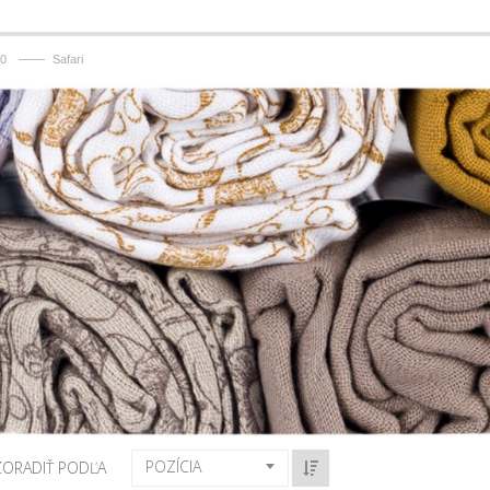
——
0
Safari
POZÍCIA
ZORADIŤ PODĽA