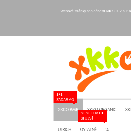
Webové stránky spoločnosti KIKKO CZ s. r. o
1+1
ZADARMO
XKKO BMB
XKKO ORGANIC
XK
NENECHAJTE
SI UJSŤ
ULRICH
OSTATNÉ
%