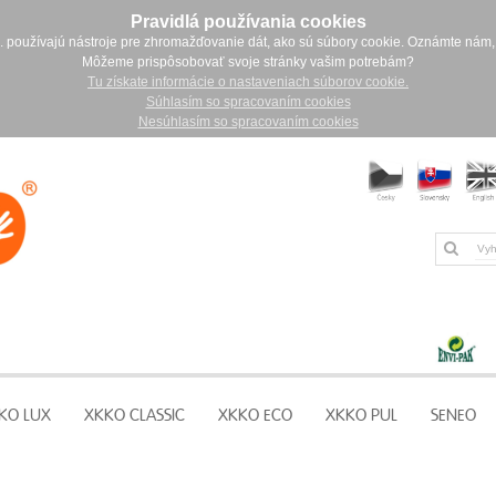
Pravidlá používania cookies
. používajú nástroje pre zhromažďovanie dát, ako sú súbory cookie. Oznámte nám,
Môžeme prispôsobovať svoje stránky vašim potrebám?
Tu získate informácie o nastaveniach súborov cookie.
Súhlasím so spracovaním cookies
Nesúhlasím so spracovaním cookies
KO LUX
XKKO CLASSIC
XKKO ECO
XKKO PUL
SENEO