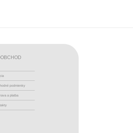
OOBCHOD
cia
hodné podmienky
ava a platba
takty