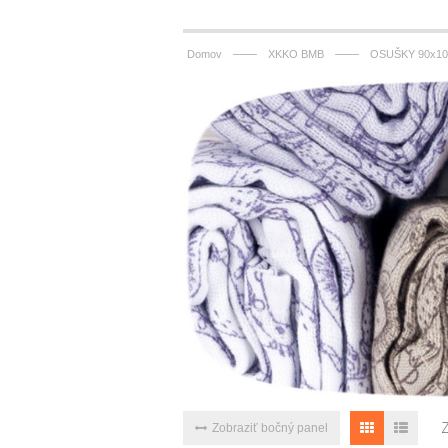
——
——
Domov
XKKO BMB
OSUŠKY 90x10
Zobraziť bočný panel