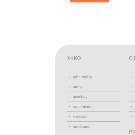
XKKO
O 
naše značky
atesty
certifikáty
na vel´trhoch
v médiách
pomáhame
PR