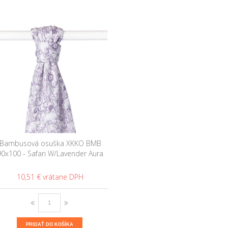
Bambusová osuška XKKO BMB
90x100 - Safari W/Lavender Aura
10,51 €
PRIDAŤ DO KOŠÍKA