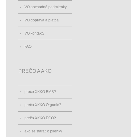
VO obchodné podmienky
VO doprava a platba
VO kontakty
FAQ
PREČO A AKO
prečo XKKO BMB?
prečo XKKO Organic?
prečo XKKO ECO?
ako se starať o plienky