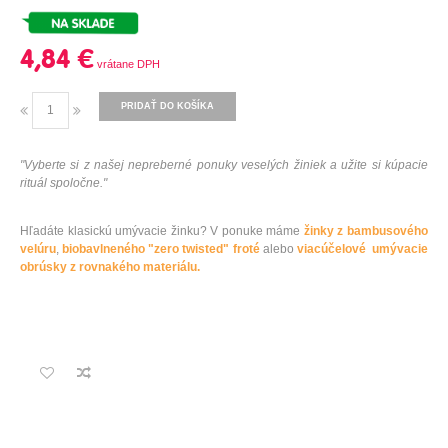
4,84 €
PRIDAŤ DO KOŠÍKA
"
Vyberte si z
našej
nepreberné
ponuky
veselých žiniek
a
užite si
kúpacie
rituál
spoločne
.
"
Hľadáte klasickú umývacie žinku? V ponuke máme
žinky z bambusového
velúru
,
biobavlneného "zero twisted" froté
alebo
viacúčelové umývacie
obrúsky z rovnakého materiálu.