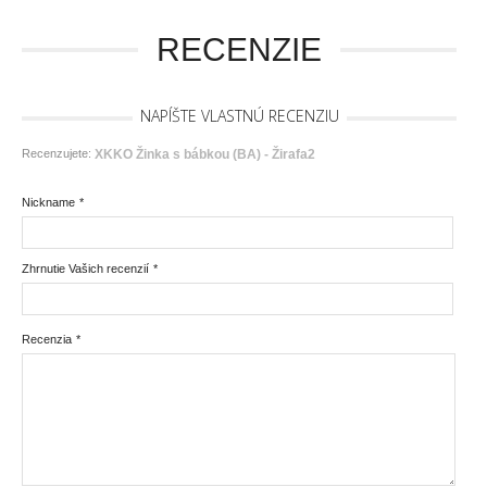
RECENZIE
NAPÍŠTE VLASTNÚ RECENZIU
Recenzujete:
XKKO Žinka s bábkou (BA) - Žirafa2
Nickname
*
Zhrnutie Vašich recenzií
*
Recenzia
*