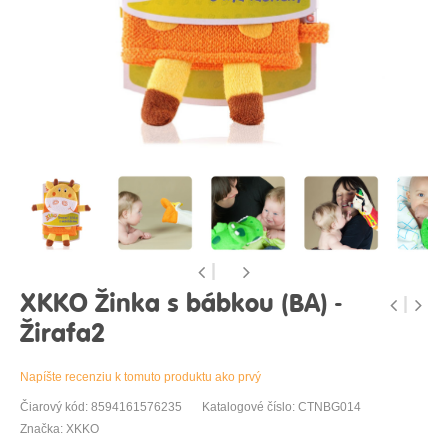
XKKO Žinka s bábkou (BA) -
Žirafa2
Napíšte recenziu k tomuto produktu ako prvý
Čiarový kód: 8594161576235
Katalogové číslo: CTNBG014
Značka: XKKO