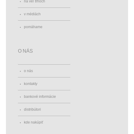
na vel´trhoch
v médiách
pomáhame
O NÁS
o nás
kontakty
bankové informácie
distribútori
kde nakúpiť