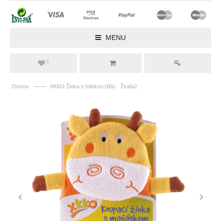
MENU
0
——
Domov
XKKO Žinka s bábkou (BA) - Žirafa2