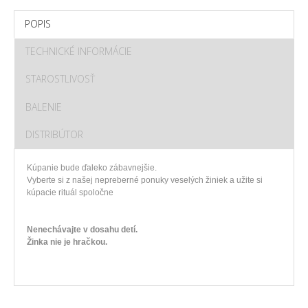
POPIS
TECHNICKÉ INFORMÁCIE
STAROSTLIVOSŤ
BALENIE
DISTRIBÚTOR
Kúpanie
bude
ďaleko
zábavnejšie
.
Vyberte si z
našej
nepreberné
ponuky
veselých žiniek
a
užite si
kúpacie
rituál
spoločne
Nenechávajte v dosahu detí.
Žinka nie je hračkou.