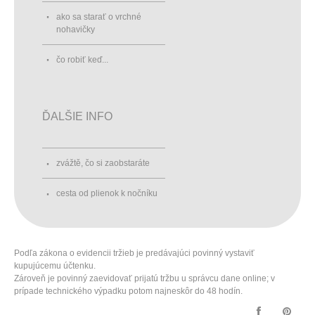
ako sa starať o vrchné
nohavičky
čo robiť keď...
ĎALŠIE INFO
zvážtě, čo si zaobstaráte
cesta od plienok k nočníku
Podľa zákona o evidencii tržieb je predávajúci povinný vystaviť
kupujúcemu účtenku.
Zároveň je povinný zaevidovať prijatú tržbu u správcu dane online; v
prípade technického výpadku potom najneskôr do 48 hodín.