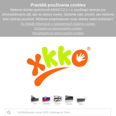
Pravidlá používania cookies
Webové stránky spoločnosti KIKKO CZ s. r. o. používajú nástroje pre
zhromažďovanie dát, ako sú súbory cookie. Oznámte nám, prosím, ako môžeme
tieto nástroje používať. Môžeme prispôsobovať svoje stránky vašim potrebám?
Tu získate informácie o nastaveniach súborov cookie.
Súhlasím so spracovaním cookies
Nesúhlasím so spracovaním cookies