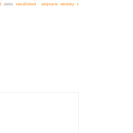
é
alebo
viacúčelové umývacie obrúsky z