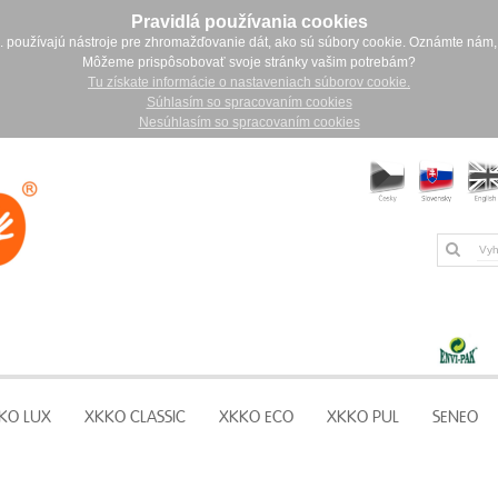
Pravidlá používania cookies
. používajú nástroje pre zhromažďovanie dát, ako sú súbory cookie. Oznámte nám,
Môžeme prispôsobovať svoje stránky vašim potrebám?
Tu získate informácie o nastaveniach súborov cookie.
Súhlasím so spracovaním cookies
Nesúhlasím so spracovaním cookies
KO LUX
XKKO CLASSIC
XKKO ECO
XKKO PUL
SENEO