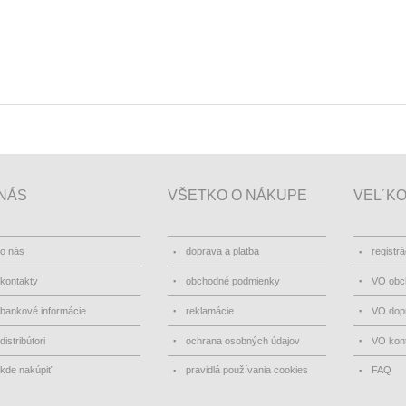
NÁS
VŠETKO O NÁKUPE
VEL´K
o nás
doprava a platba
registrá
kontakty
obchodné podmienky
VO obc
bankové informácie
reklamácie
VO dopr
distribútori
ochrana osobných údajov
VO kon
kde nakúpiť
pravidlá používania cookies
FAQ