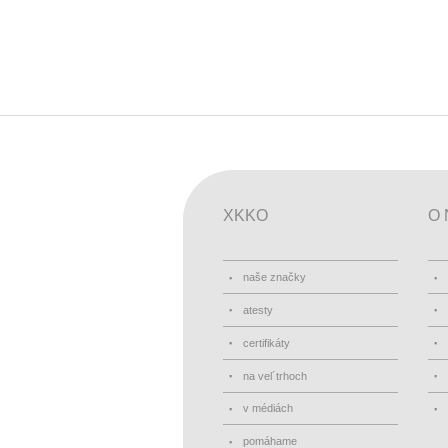
XKKO
O 
naše značky
atesty
certifikáty
na vel´trhoch
v médiách
pomáhame