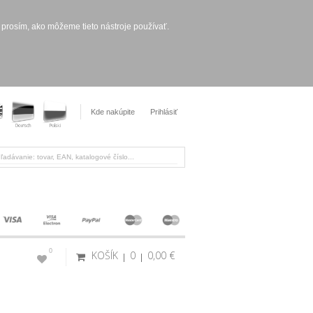
 prosím, ako môžeme tieto nástroje používať.
Kde nakúpite
Prihlásiť
0
KOŠÍK
0
0,00 €