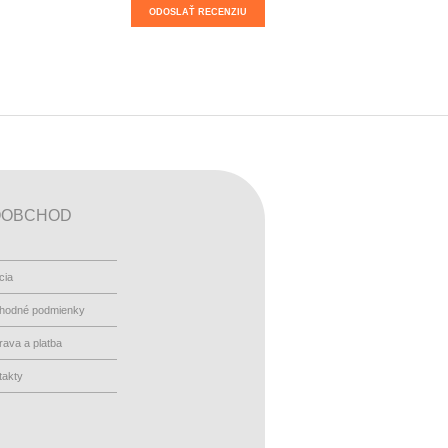
ODOSLAŤ RECENZIU
OOBCHOD
cia
hodné podmienky
ava a platba
takty