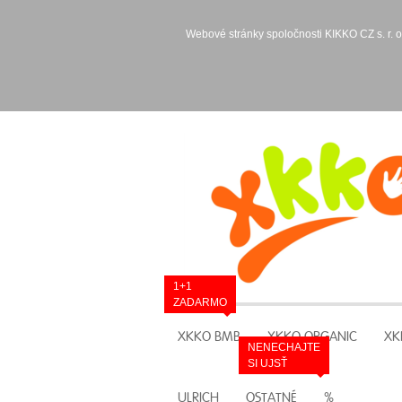
Webové stránky spoločnosti KIKKO CZ s. r. o
1+1
ZADARMO
XKKO BMB
XKKO ORGANIC
XK
NENECHAJTE
SI UJSŤ
ULRICH
OSTATNÉ
%