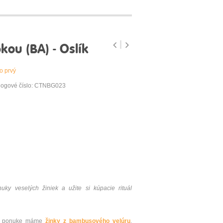
ou (BA) - Oslík
o prvý
logové číslo: CTNBG023
nuky
veselých žiniek
a
užite si
kúpacie
rituál
 V ponuke máme
žinky z bambusového velúru
,