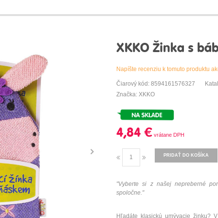
XKKO Žinka s bábk
Napíšte recenziu k tomuto produktu ak
Čiarový kód: 8594161576327
Kata
Značka: XKKO
4,84 €
PRIDAŤ DO KOŠÍKA
"
Vyberte si z
našej
nepreberné
po
spoločne
.
"
Hľadáte klasickú umývacie žinku?