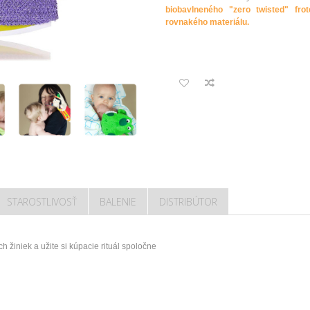
biobavlneného "zero twisted" frot
rovnakého materiálu.
STAROSTLIVOSŤ
BALENIE
DISTRIBÚTOR
ch žiniek
a
užite si
kúpacie
rituál
spoločne