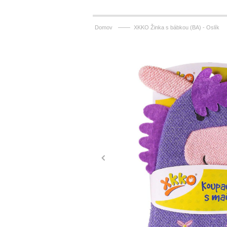
——
Domov
XKKO Žinka s bábkou (BA) - Oslík