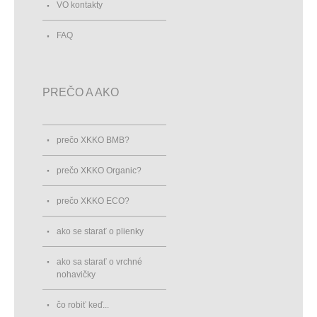
VO kontakty
FAQ
PREČO A AKO
prečo XKKO BMB?
prečo XKKO Organic?
prečo XKKO ECO?
ako se starať o plienky
ako sa starať o vrchné
nohavičky
čo robiť keď...