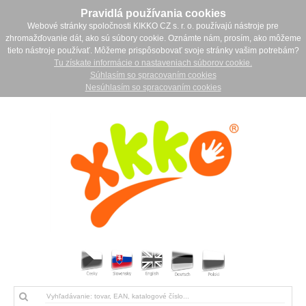
Pravidlá používania cookies
Webové stránky spoločnosti KIKKO CZ s. r. o. používajú nástroje pre
zhromažďovanie dát, ako sú súbory cookie. Oznámte nám, prosím, ako môžeme
tieto nástroje používať. Môžeme prispôsobovať svoje stránky vašim potrebám?
Tu získate informácie o nastaveniach súborov cookie.
Súhlasím so spracovaním cookies
Nesúhlasím so spracovaním cookies