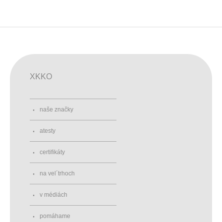
XKKO
naše značky
atesty
certifikáty
na vel´trhoch
v médiách
pomáhame