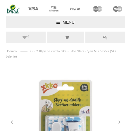
MENU
0
——
Domov
XKKO Klipy na cumlík 2ks - Little Stars Cyan MIX 5x2ks (VO
balenie)