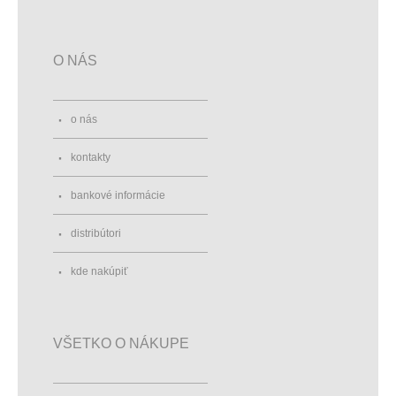
O NÁS
o nás
kontakty
bankové informácie
distribútori
kde nakúpiť
VŠETKO O NÁKUPE