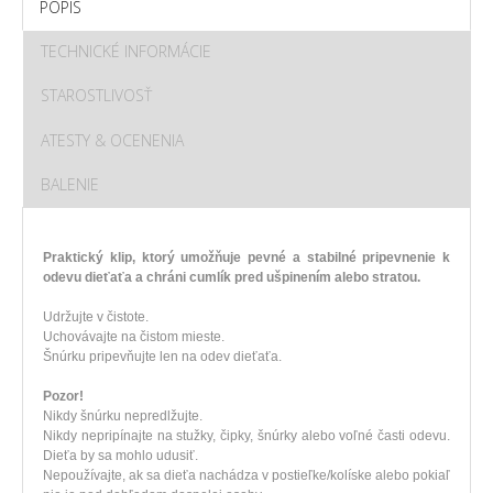
POPIS
TECHNICKÉ INFORMÁCIE
STAROSTLIVOSŤ
ATESTY & OCENENIA
BALENIE
Praktický klip, ktorý umožňuje pevné a stabilné pripevnenie k
odevu dieťaťa a chráni cumlík pred ušpinením alebo stratou.
Udržujte v čistote.
Uchovávajte na čistom mieste.
Šnúrku pripevňujte len na odev dieťaťa.
Pozor!
Nikdy šnúrku nepredlžujte.
Nikdy nepripínajte na stužky, čipky, šnúrky alebo voľné časti odevu.
Dieťa by sa mohlo udusiť.
Nepoužívajte, ak sa dieťa nachádza v postieľke/kolíske alebo pokiaľ