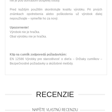
nie je pod dohľadom dospelej osoby.
Pred každým použitím skontrolujte kvalitu výrobku. Pri prvých
známkach opotrebenia alebo poškodenia už výrobok ďalej
nepoužívajte – vymeňte ho za nový.
Upozornenie!
Výrobok nie je hračka.
Obal výrobku nie je hračka.
Klip na cumlík zodpovedá požiadavkám:
EN 12586 Výrobky pre starostlivosť o dieťa – Držiaky cumlíkov –
Bezpečnostné požiadavky a skúšobné metódy.
RECENZIE
NAPÍŠTE VLASTNÚ RECENZIU