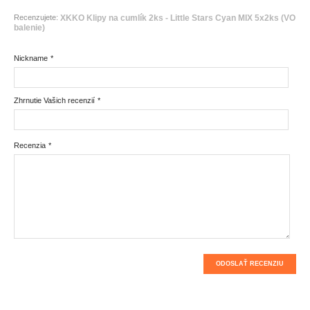
Recenzujete:
XKKO Klipy na cumlík 2ks - Little Stars Cyan MIX 5x2ks (VO
balenie)
Nickname
*
Zhrnutie Vašich recenzií
*
Recenzia
*
ODOSLAŤ RECENZIU