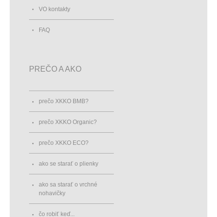
VO kontakty
FAQ
PREČO A AKO
prečo XKKO BMB?
prečo XKKO Organic?
prečo XKKO ECO?
ako se starať o plienky
ako sa starať o vrchné
nohavičky
čo robiť keď...