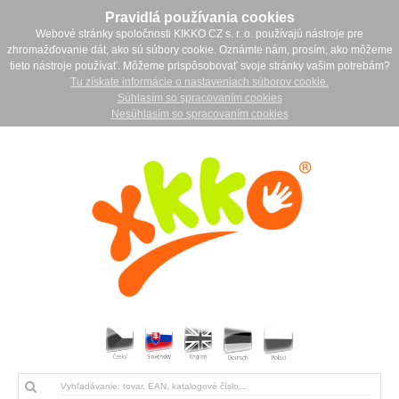
Pravidlá používania cookies
Webové stránky spoločnosti KIKKO CZ s. r. o. používajú nástroje pre
zhromažďovanie dát, ako sú súbory cookie. Oznámte nám, prosím, ako môžeme
tieto nástroje používať. Môžeme prispôsobovať svoje stránky vašim potrebám?
Tu získate informácie o nastaveniach súborov cookie.
Súhlasím so spracovaním cookies
Nesúhlasím so spracovaním cookies