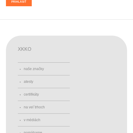
PRIHLÁSIŤ
XKKO
naše značky
atesty
certifikáty
na vel´trhoch
v médiách
pomáhame