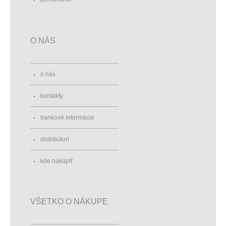
O NÁS
o nás
kontakty
bankové informácie
distribútori
kde nakúpiť
VŠETKO O NÁKUPE