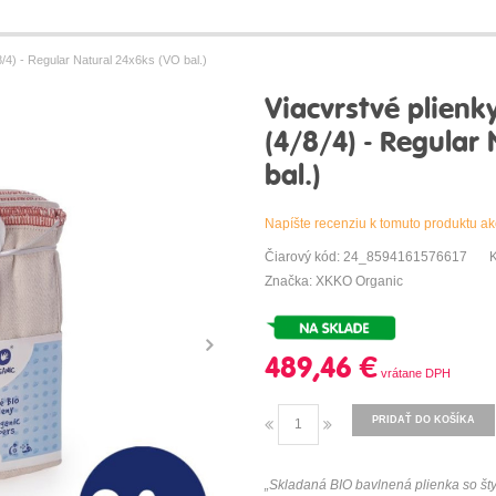
/4) - Regular Natural 24x6ks (VO bal.)
Viacvrstvé plien
(4/8/4) - Regular
bal.)
Napíšte recenziu k tomuto produktu ak
Čiarový kód: 24_8594161576617
Značka: XKKO Organic
489,46 €
PRIDAŤ DO KOŠÍKA
„Skladaná BIO bavlnená plienka so šty