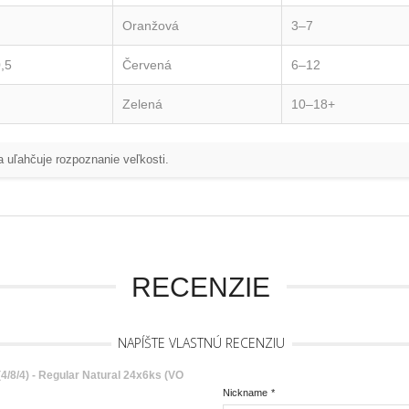
Oranžová
3–7
,5
Červená
6–12
Zelená
10–18+
a uľahčuje rozpoznanie veľkosti.
RECENZIE
NAPÍŠTE VLASTNÚ RECENZIU
4/8/4) - Regular Natural 24x6ks (VO
Nickname
*