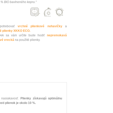
0 % BIO bavlneného kepru.“
potrebovať
vrchné plienkové nohavičky
a
né plienky XKKO ECO.
ľvek sa vám určite bude hodiť
nepremokavá
vé vrecká
na použité plienky.
u nasiakavosť.
Plienky získavajú optimálnu
ti plienok je okolo 10 %.