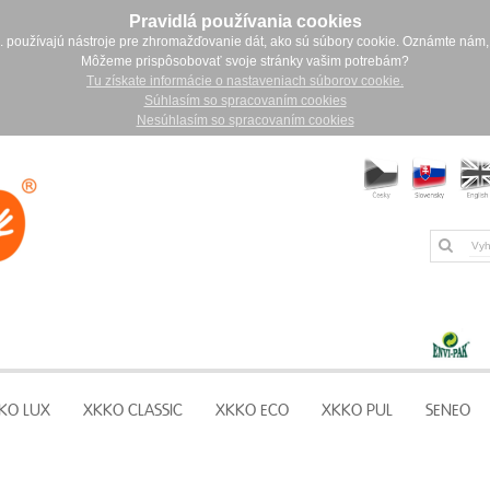
Pravidlá používania cookies
. používajú nástroje pre zhromažďovanie dát, ako sú súbory cookie. Oznámte nám,
Môžeme prispôsobovať svoje stránky vašim potrebám?
Tu získate informácie o nastaveniach súborov cookie.
Súhlasím so spracovaním cookies
Nesúhlasím so spracovaním cookies
KO LUX
XKKO CLASSIC
XKKO ECO
XKKO PUL
SENEO