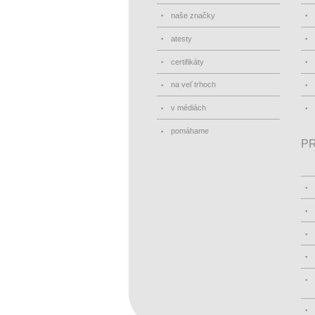
naše značky
atesty
certifikáty
na vel´trhoch
v médiách
pomáhame
PR