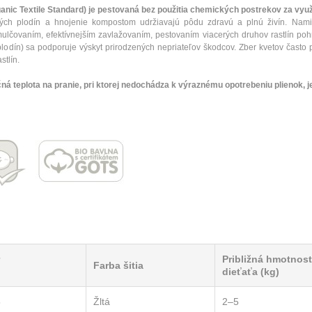
anic Textile Standard) je pestovaná bez použitia chemických postrekov za využi
aných plodín a hnojenie kompostom udržiavajú pôdu zdravú a plnú živín. Nam
ulčovaním, efektívnejším zavlažovaním, pestovaním viacerých druhov rastlín p
plodín) sa podporuje výskyt prirodzených nepriateľov škodcov. Zber kvetov čast
stlín.
ná teplota na pranie, pri ktorej nedochádza k výraznému opotrebeniu plienok, j
Približná hmotnos
Farba šitia
dieťaťa (kg)
5
Žltá
2–5