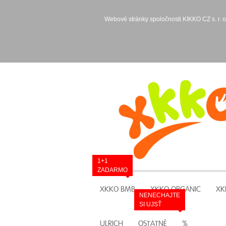
Webové stránky spoločnosti KIKKO CZ s. r. o
1+1
ZADARMO
XKKO BMB
XKKO ORGANIC
XK
NENECHAJTE
SI UJSŤ
ULRICH
OSTATNÉ
%