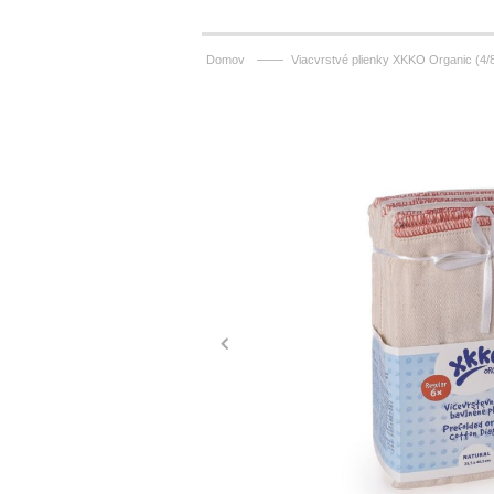
——
Domov
Viacvrstvé plienky XKKO Organic (4/8