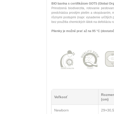
BIO bavlna s certifikátom GOTS (Global Org
Prirodzená biodiverzita, rotovanie pestov
predchádza prostým pletím a okopávaním, m
rôznymi postupmi (napr. vysadenie určitých 
bez použitia chemických látok na defoliáciu ra
Plienky je možné prať až na 95 °C (dostatoč
Rozmer
Veľkosť
(cm)
Newborn
29×30,