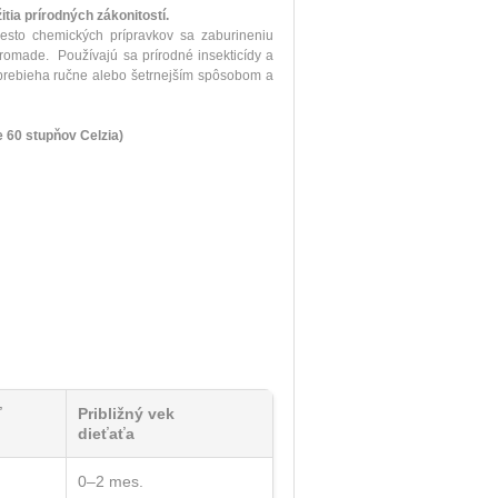
tia prírodných zákonitostí.
iesto chemických prípravkov sa zaburineniu
ohromade.
Používajú sa prírodné insekticídy a
o prebieha ručne alebo šetrnejším spôsobom a
e 60 stupňov Celzia)
ť
Približný vek
dieťaťa
0–2 mes.