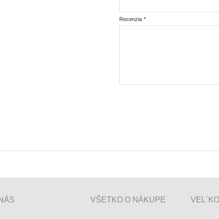
Recenzia
*
NÁS
VŠETKO O NÁKUPE
VEL´K