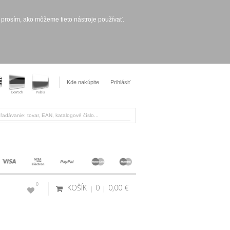
 prosím, ako môžeme tieto nástroje používať.
Kde nakúpite
Prihlásiť
0
KOŠÍK
0
0,00 €