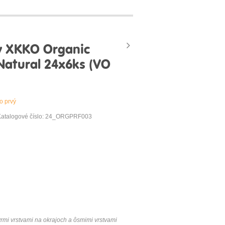
ky XKKO Organic
 Natural 24x6ks (VO
o prvý
Katalogové číslo: 24_ORGPRF003
rmi vrstvami na okrajoch a ôsmimi vrstvami