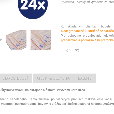
uprostred. Plienky sú vyrobené zo 10
Ku skladaným plienkam budete 
biodegradabilné kukuričné separač
Pre pohodlné prebaľovanie kdeko
prebaľovacia podložka
a
nepremoka
STAROSTLIVOSŤ
ATESTY & OCENENIA
BALENIE
 štyrmi vrstvami na okrajoch a ôsmimi vrstvami uprostred.
ného nebeleného. Tento materiál po viacerých praniach získava ešte väčši
 vlastnosťou neupravenej bavlny je zrážavosť, bežne udávaná hodnota zrážavos