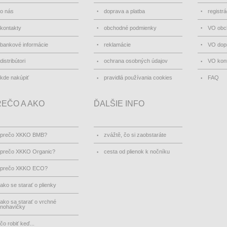
o nás
doprava a platba
registrá
kontakty
obchodné podmienky
VO obc
bankové informácie
reklamácie
VO dopr
distribútori
ochrana osobných údajov
VO kon
kde nakúpiť
pravidlá používania cookies
FAQ
EČO A AKO
ĎALŠIE INFO
prečo XKKO BMB?
zvážtě, čo si zaobstaráte
prečo XKKO Organic?
cesta od plienok k nočníku
prečo XKKO ECO?
ako se starať o plienky
ako sa starať o vrchné
nohavičky
čo robiť keď...