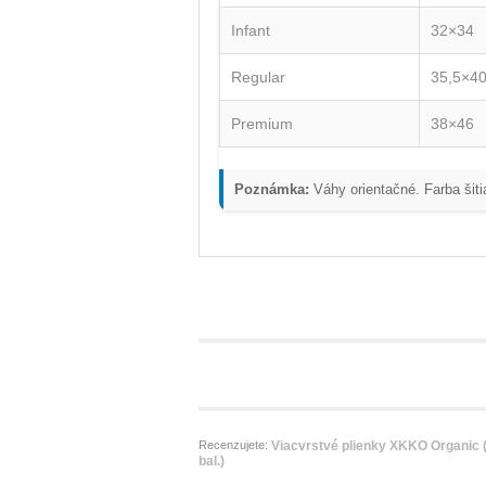
Infant
32×34
Regular
35,5×40
Premium
38×46
Poznámka:
Váhy orientačné. Farba šiti
Recenzujete:
Viacvrstvé plienky XKKO Organic (
bal.)