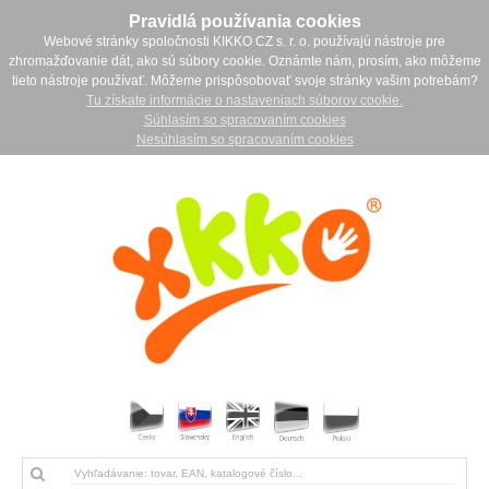
Pravidlá používania cookies
Webové stránky spoločnosti KIKKO CZ s. r. o. používajú nástroje pre
zhromažďovanie dát, ako sú súbory cookie. Oznámte nám, prosím, ako môžeme
tieto nástroje používať. Môžeme prispôsobovať svoje stránky vašim potrebám?
Tu získate informácie o nastaveniach súborov cookie.
Súhlasím so spracovaním cookies
Nesúhlasím so spracovaním cookies