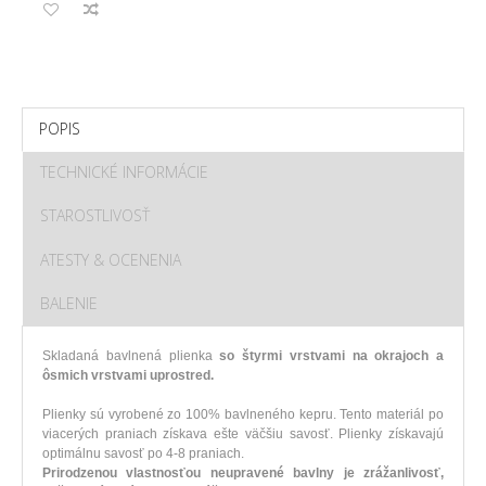
POPIS
TECHNICKÉ INFORMÁCIE
STAROSTLIVOSŤ
ATESTY & OCENENIA
BALENIE
Skladaná
bavlnená
plienka
so
štyrmi
vrstvami
na
okrajoch
a
ôsmich
vrstvami
uprostred
.
Plienky
sú vyrobené
zo
100
%
bavlneného
kepru
.
Tento materiál
po
viacerých
praniach
získava
ešte
väčšiu
savosť
.
Plienky
získavajú
optimálnu
savosť
po
4-8
praniach
.
Prirodzenou
vlastnosťou
neupravené
bavlny je
zrážanlivosť
,