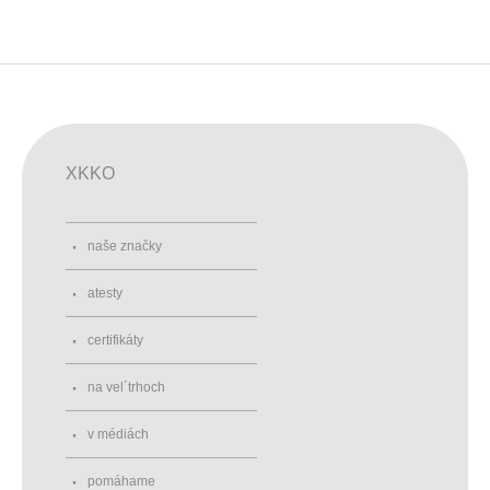
XKKO
naše značky
atesty
certifikáty
na vel´trhoch
v médiách
pomáhame