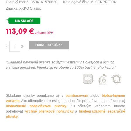
Čiarový kód: 6_8594161570820
Katalogové číslo: 6_CTNPRF004
Značka: XKKO Classic
113,09 €
PRIDAŤ DO KOŠÍKA
"
Skladaná
bavlnená
plienka
so
štyrmi
vrstvami
na
okrajoch
a
ôsmich
vrstvami
uprostred
.
Plienky
sú vyrobené
zo
100
%
bavlneného
kepru
.
“
Skladané plienky ponúkame aj v
bambusovom
alebo
biobavlnenom
variante.
Ako alternatívu pre ešte jednoduchšie prebaľovanie ponúkame aj
biobavlnené nohavičkové plienky.
Ku všetkým variantom budete
potrebovať
vrchné plienkové nohavičky
a
biodegradabilné separačné
plienky
.