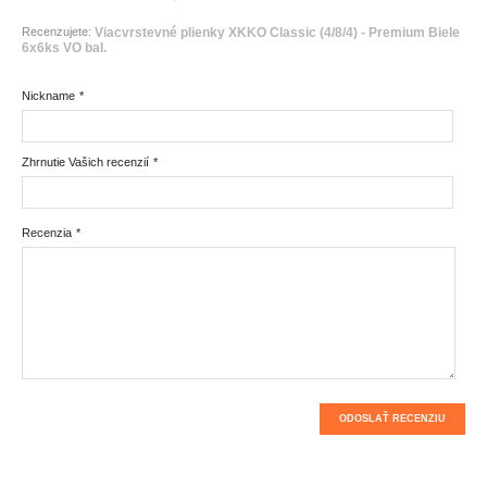
Recenzujete:
Viacvrstevné plienky XKKO Classic (4/8/4) - Premium Biele
6x6ks VO bal.
Nickname
*
Zhrnutie Vašich recenzií
*
Recenzia
*
ODOSLAŤ RECENZIU