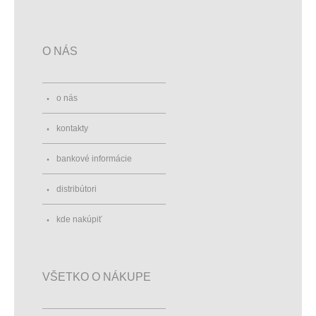
O NÁS
o nás
kontakty
bankové informácie
distribútori
kde nakúpiť
VŠETKO O NÁKUPE