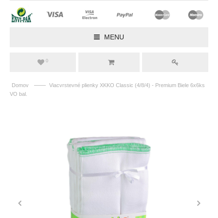
MENU
0
——
Domov
Viacvrstevné plienky XKKO Classic (4/8/4) - Premium Biele 6x6ks
VO bal.