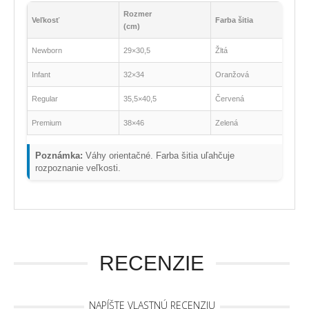
Rozmer
Veľkosť
Farba šitia
(cm)
Newborn
29×30,5
Žltá
Infant
32×34
Oranžová
Regular
35,5×40,5
Červená
Premium
38×46
Zelená
Poznámka:
Váhy orientačné. Farba šitia uľahčuje
rozpoznanie veľkosti.
RECENZIE
NAPÍŠTE VLASTNÚ RECENZIU