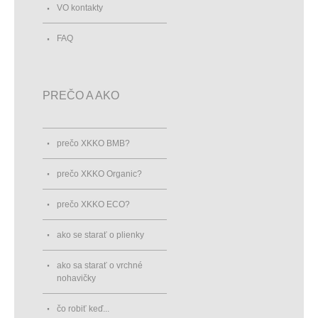
VO kontakty
FAQ
PREČO A AKO
prečo XKKO BMB?
prečo XKKO Organic?
prečo XKKO ECO?
ako se starať o plienky
ako sa starať o vrchné
nohavičky
čo robiť keď...