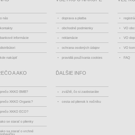
o nás
doprava a platba
registrá
kontakty
obchodné podmienky
VO obc
bankové informácie
reklamácie
VO dopr
distribútori
ochrana osobných údajov
VO kon
kde nakúpiť
pravidlá používania cookies
FAQ
EČO A AKO
ĎALŠIE INFO
prečo XKKO BMB?
zvážtě, čo si zaobstaráte
prečo XKKO Organic?
cesta od plienok k nočníku
prečo XKKO ECO?
ako se starať o plienky
ako sa starať o vrchné
nohavičky