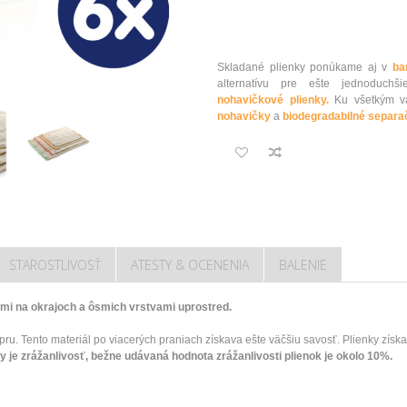
Skladané plienky ponúkame aj v
ba
alternatívu pre ešte jednoduc
nohavičkové plienky.
Ku všetkým va
nohavičky
a
biodegradabilné separa
STAROSTLIVOSŤ
ATESTY & OCENENIA
BALENIE
ami
na
okrajoch
a
ôsmich
vrstvami
uprostred
.
pru
.
Tento materiál
po
viacerých
praniach
získava
ešte
väčšiu
savosť
.
Plienky
získ
y je
zrážanlivosť
,
bežne
udávaná
hodnota
zrážanlivosti
plienok
je
okolo
10
%
.