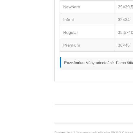
Newborn
29×30,
Infant
32×34
Regular
35,5×40
Premium
38×46
Poznámka:
Váhy orientačné. Farba šiti
Recenzujete: