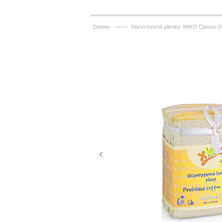
——
Domov
Viacvrstevné plienky XKKO Classic (4