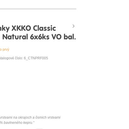
nky XKKO Classic
 Natural 6x6ks VO bal.
o prvý
talogové číslo: 6_CTNPRF005
vrstvami
na
okrajoch
a
ôsmich
vrstvami
%
bavlneného
kepru
.
“