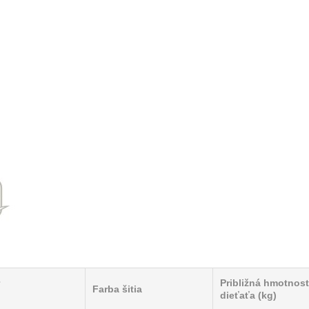
Približná hmotnos
Farba šitia
dieťaťa (kg)