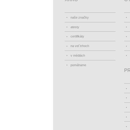
naše značky
atesty
certifikáty
na vel´trhoch
v médiách
pomáhame
PR