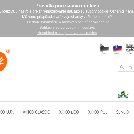
Pravidlá používania cookies
. používajú nástroje pre zhromažďovanie dát, ako sú súbory cookie. Oznámte nám,
Môžeme prispôsobovať svoje stránky vašim potrebám?
Tu získate informácie o nastaveniach súborov cookie.
Súhlasím so spracovaním cookies
Nesúhlasím so spracovaním cookies
KO LUX
XKKO CLASSIC
XKKO ECO
XKKO PUL
SENEO