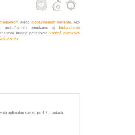
mbusovom
alebo
biobavlnenom variante.
Ako
hšie prebaľovanie ponúkame aj
biobavlnené
riantom budete potrebovať
vrchné plienkové
čné plienky
.
avajú
optimálnu
savosť
po
4-8
praniach
.