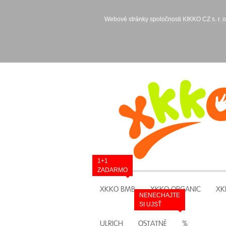
Webové stránky spoločnosti KIKKO CZ s. r. o
1+1
ZADARMO
XKKO BMB
XKKO ORGANIC
XK
NENECHAJTE
SI UJSŤ
ULRICH
OSTATNÉ
%