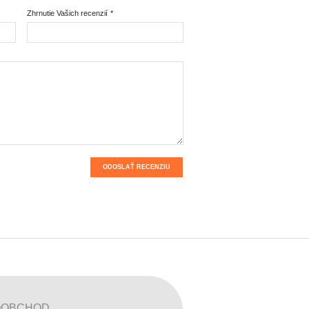
Zhrnutie Vašich recenzií
*
ODOSLAŤ RECENZIU
OOBCHOD