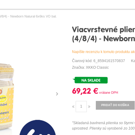
/8/4) - Newborn Natural 6x6ks VO bal.
Viacvrstevné plie
(4/8/4) - Newborn
Napíšte recenziu k tomuto produktu ak
Čiarový kód: 6_8594161570837
Ka
Značka: XKKO Classic
69,22 €
PRIDAŤ DO KOŠÍKA
"
Skladaná
bavlnená
plienka
so
štyrmi
uprostred
.
Plienky
sú vyrobené
zo
100