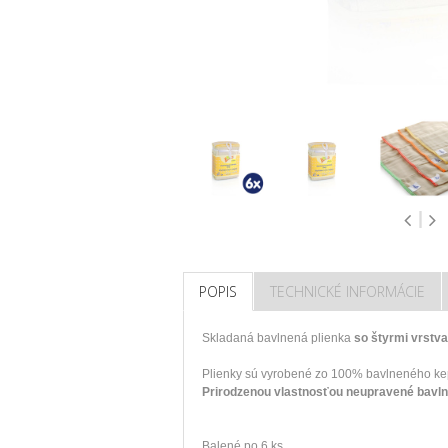
POPIS
TECHNICKÉ INFORMÁCIE
Skladaná
bavlnená
plienka
so
štyrmi
vrstv
Plienky
sú vyrobené
zo
100
%
bavlneného
ke
Prirodzenou
vlastnosťou
neupravené
bavln
Balené po
6 ks