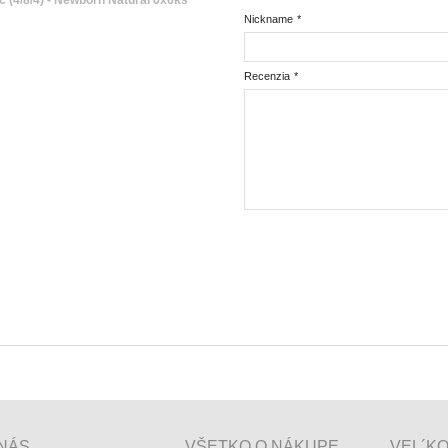
 (4/8/4) - Newborn Natural 6x6ks
Nickname
*
Recenzia
*
NÁS
VŠETKO O NÁKUPE
VEL´K