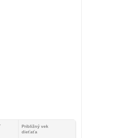
ť
Približný vek
dieťaťa