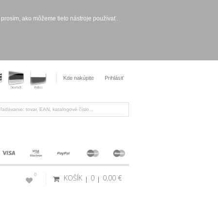
 prosím, ako môžeme tieto nástroje používať.
Kde nakúpite
Prihlásiť
0
KOŠÍK
0
0,00 €