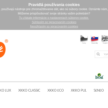
Pravidlá používania cookies
. používajú nástroje pre zhromažďovanie dát, ako sú súbory cookie. Oznámte nám,
Môžeme prispôsobovať svoje stránky vašim potrebám?
Tu získate informácie o nastaveniach súborov cookie.
Súhlasím so spracovaním cookies
Nesúhlasím so spracovaním cookies
KO LUX
XKKO CLASSIC
XKKO ECO
XKKO PUL
SENEO