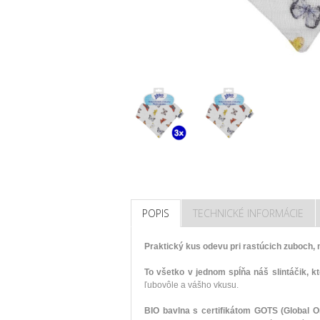
POPIS
TECHNICKÉ INFORMÁCIE
Praktický kus odevu pri rastúcich zuboch,
To všetko v jednom spĺňa náš slintáčik, k
ľubovôle a vášho vkusu.
BIO bavlna s certifikátom GOTS (Global Or