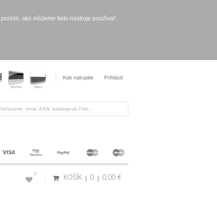
 prosím, ako môžeme tieto nástroje používať.
Kde nakúpite
Prihlásiť
0
KOŠÍK
0
0,00 €