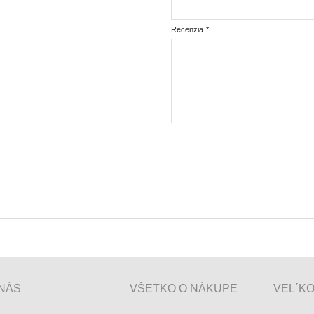
Recenzia
*
NÁS
VŠETKO O NÁKUPE
VEL´K