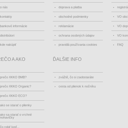
o nás
doprava a platba
registrá
kontakty
obchodné podmienky
VO obc
bankové informácie
reklamácie
VO dopr
distribútori
ochrana osobných údajov
VO kon
kde nakúpiť
pravidlá používania cookies
FAQ
EČO A AKO
ĎALŠIE INFO
prečo XKKO BMB?
zvážtě, čo si zaobstaráte
prečo XKKO Organic?
cesta od plienok k nočníku
prečo XKKO ECO?
ako se starať o plienky
ako sa starať o vrchné
nohavičky
čo robiť keď...