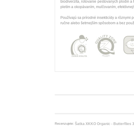
biodiverzita, rotovanie pestovaných plodín 
pletím a okopávaním, mulčovaním, efektívne
Používajú sa prírodné insekticídy a rôznymi 
ručne alebo šetrnejším spôsobom a bez použit
Recenzujete:
Šatka XKKO Organic - Butterflies 