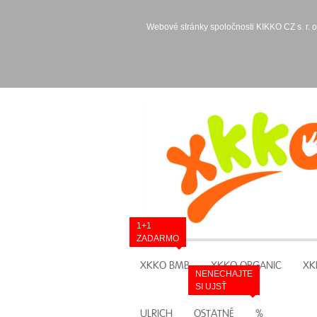
Webové stránky spoločnosti KIKKO CZ s. r. o
1+1
ZADARMO
XKKO BMB
XKKO ORGANIC
XK
NENECHAJTE
SI UJSŤ
ULRICH
OSTATNÉ
%