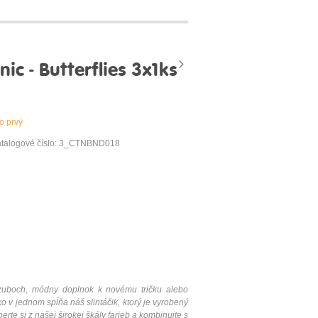
c - Butterflies 3x1ks
o prvý
talogové číslo: 3_CTNBND018
h zuboch, módny doplnok k novému tričku alebo
o v jednom spĺňa náš slintáčik, ktorý je vyrobený
erte si z našej širokej škály farieb a kombinujte s