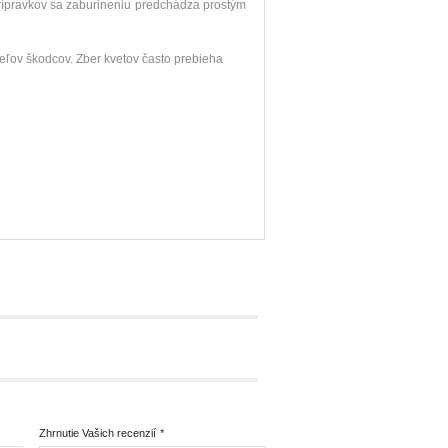
prípravkov sa zaburineniu predchádza prostým
teľov škodcov. Zber kvetov často prebieha
Zhrnutie Vašich recenzií
*