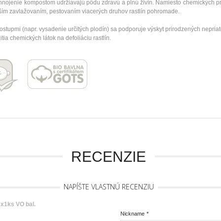
a hnojenie kompostom udržiavajú pôdu zdravú a plnú živín. Namiesto chemických 
jším zavlažovaním, pestovaním viacerých druhov rastlín pohromade.
postupmi (napr. vysadenie určitých plodín) sa podporuje výskyt prirodzených nepria
ia chemických látok na defoliáciu rastlín.
RECENZIE
NAPÍŠTE VLASTNÚ RECENZIU
3x1ks VO bal.
Nickname
*