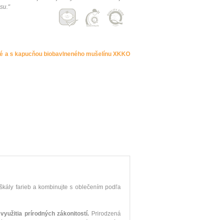
su."
é a s kapucňou biobavlneného mušelínu XKKO
 škály farieb a kombinujte s oblečením podľa
využitia prírodných zákonitostí.
Prirodzená