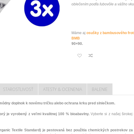
oblečením podľa ľubovôle a vášho vku
Máme aj
osušky z bambusového frot
BMB
90×90.
STAROSTLIVOSŤ
ATESTY & OCENENIA
BALENIE
 módny doplnok k novému tričku alebo ochrana krku pred slniečkom.
torý je vyrobený z veľmi kvalitnej 100 % bioabavlny.
Vyberte si z našej širokej
ganic Textile Standard) je pestovaná bez použitia chemických postrekov za 