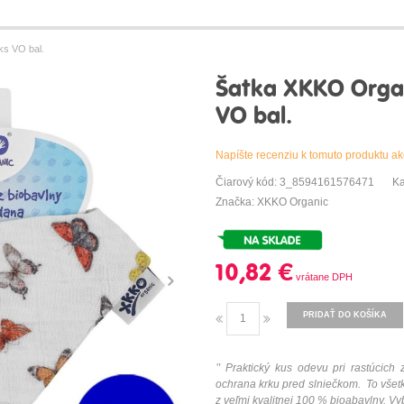
ks VO bal.
Šatka XKKO Organi
VO bal.
Napíšte recenziu k tomuto produktu ak
Čiarový kód: 3_8594161576471
Ka
Značka: XKKO Organic
10,82 €
PRIDAŤ DO KOŠÍKA
"
Praktický kus odevu pri rastúcic
ochrana krku pred slniečkom. To všetk
z veľmi kvalitnej 100 % bioabavlny. Vyb