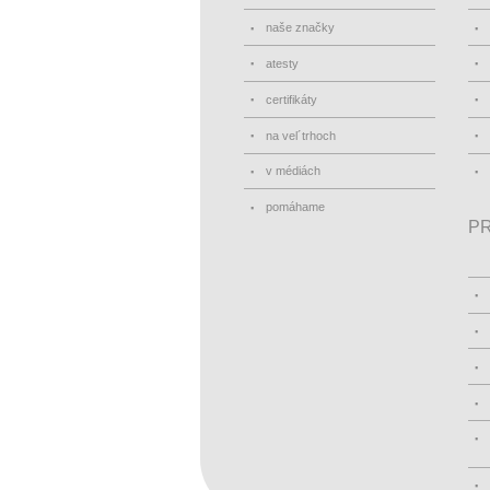
naše značky
atesty
certifikáty
na vel´trhoch
v médiách
pomáhame
PR