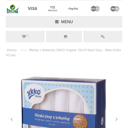
MENU
0
——
Domov
Plienky z biobavlny XKKO Organic 70x70 Staré časy - Biele 5x5ks
VO bal.