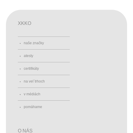
XKKO
naše značky
atesty
certifikáty
na vel´trhoch
v médiách
pomáhame
O NÁS