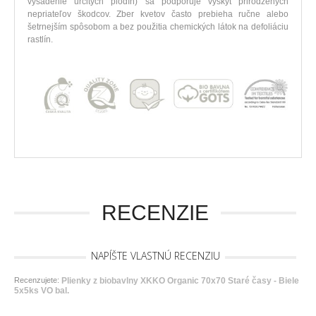
vysadenie určitých plodín) sa podporuje výskyt prirodzených
nepriateľov škodcov. Zber kvetov často prebieha ručne alebo
šetrnejším spôsobom a bez použitia chemických látok na defoliáciu
rastlín.
RECENZIE
NAPÍŠTE VLASTNÚ RECENZIU
Recenzujete:
Plienky z biobavlny XKKO Organic 70x70 Staré časy - Biele
5x5ks VO bal.