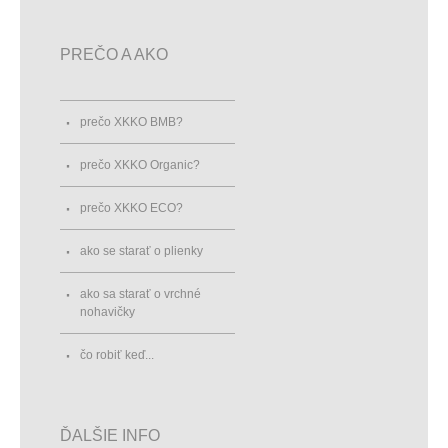
PREČO A AKO
prečo XKKO BMB?
prečo XKKO Organic?
prečo XKKO ECO?
ako se starať o plienky
ako sa starať o vrchné
nohavičky
čo robiť keď...
ĎALŠIE INFO