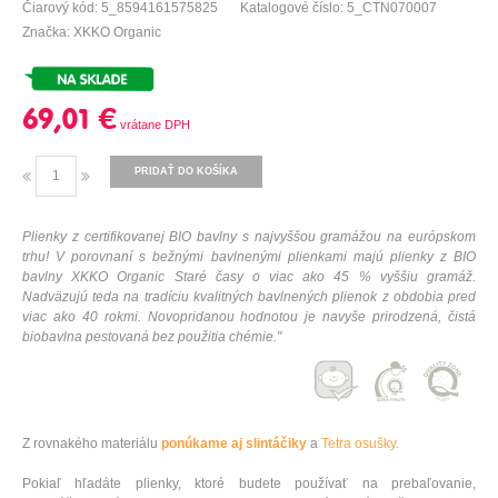
Čiarový kód: 5_8594161575825
Katalogové číslo: 5_CTN070007
Značka: XKKO Organic
69,01 €
PRIDAŤ DO KOŠÍKA
Plienky z certifikovanej BIO bavlny s najvyššou gramážou na európskom
trhu! V porovnaní s bežnými bavlnenými plienkami majú plienky z BIO
bavlny XKKO Organic Staré časy o viac ako 45 % vyššiu gramáž.
Nadväzujú teda na tradíciu kvalitných bavlnených plienok z obdobia pred
viac ako 40 rokmi. Novopridanou hodnotou je navyše prirodzená, čistá
biobavlna pestovaná bez použitia chémie."
Z rovnakého materiálu
ponúkame aj slintáčiky
a
Tetra osušky.
Pokiaľ hľadáte plienky, ktoré budete používať na prebaľovanie,