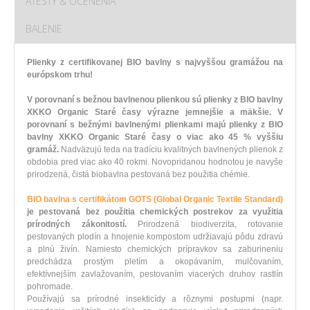
ATESTY & OCENENIA
BALENIE
Plienky z certifikovanej BIO bavlny s najvyššou gramážou na
európskom trhu!
V porovnaní s bežnou bavlnenou plienkou sú plienky z BIO bavlny
XKKO Organic Staré časy výrazne jemnejšie a mäkšie.
V
porovnaní s bežnými bavlnenými plienkami majú plienky z BIO
bavlny XKKO Organic Staré časy o viac ako 45 % vyššiu
gramáž.
Nadväzujú teda na tradíciu kvalitných bavlnených plienok z
obdobia pred viac ako 40 rokmi. Novopridanou hodnotou je navyše
prirodzená, čistá biobavlna pestovaná bez použitia chémie.
BIO bavlna s certifikátom GOTS (Global Organic Textile Standard)
je pestovaná bez použitia chemických postrekov za využitia
prírodných zákonitostí.
Prirodzená biodiverzita, rotovanie
pestovaných plodín a hnojenie kompostom udržiavajú pôdu zdravú
a plnú živín. Namiesto chemických prípravkov sa zaburineniu
predchádza prostým pletím a okopávaním, mulčovaním,
efektívnejším zavlažovaním, pestovaním viacerých druhov rastlín
pohromade.
Používajú sa prírodné insekticídy a rôznymi postupmi (napr.