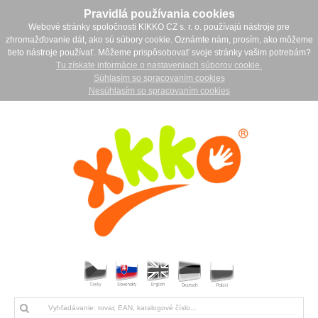
Pravidlá používania cookies
Webové stránky spoločnosti KIKKO CZ s. r. o. používajú nástroje pre
zhromažďovanie dát, ako sú súbory cookie. Oznámte nám, prosím, ako môžeme
tieto nástroje používať. Môžeme prispôsobovať svoje stránky vašim potrebám?
Tu získate informácie o nastaveniach súborov cookie.
Súhlasím so spracovaním cookies
Nesúhlasím so spracovaním cookies