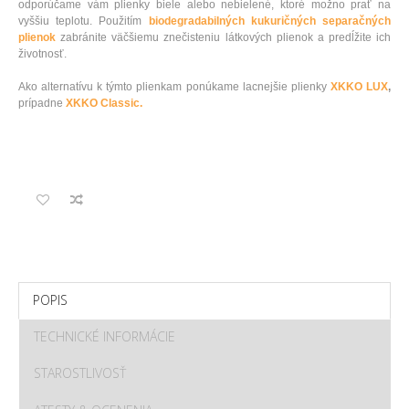
odporúčame vám plienky biele alebo nebielené, ktoré možno prať na
vyššiu teplotu. Použitím
biodegradabilných kukuričných separačných
plienok
zabránite väčšiemu znečisteniu látkových plienok a predĺžite ich
životnosť.
Ako alternatívu k týmto plienkam ponúkame lacnejšie plienky
XKKO LUX
,
prípadne
XKKO Classic.
POPIS
TECHNICKÉ INFORMÁCIE
STAROSTLIVOSŤ