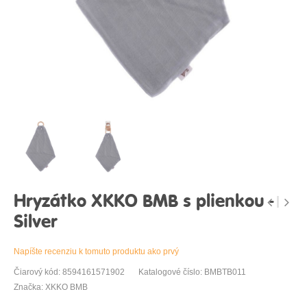
Hryzátko XKKO BMB s plienkou -
Silver
Napíšte recenziu k tomuto produktu ako prvý
Čiarový kód: 8594161571902
Katalogové číslo: BMBTB011
Značka: XKKO BMB