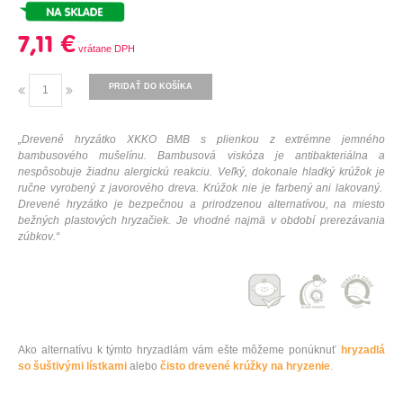
7,11 €
PRIDAŤ DO KOŠÍKA
„
Drevené
hryzátko
XKKO
BMB
s
plienkou
z
extrémne
jemného
bambusového
mušelínu
.
Bambusová
viskóza
je antibakteriálna
a
nespôsobuje
žiadnu
alergickú
reakciu
.
Veľký
,
dokonale
hladký
krúžok je
ručne vyrobený
z javorového
dreva
.
Krúžok
nie je
farbený
ani
lakovaný
.
Drevené
hryzátko
je bezpečnou
a
prirodzenou
alternatívou
,
na
miesto
bežných
plastových
hryzačiek
.
Je
vhodné najmä
v
období
prerezávania
zúbkov
.
“
Ako alternatívu k týmto hryzadlám vám ešte môžeme ponúknuť
hryzadlá
so šuštivými lístkami
alebo
čisto drevené krúžky na hryzenie
.