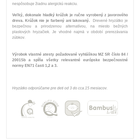
nespôsobuje
žiadnu
alergickú
reakciu
.
Veľký
,
dokonale
hladký
krúžok je
ručne vyrobený
z javorového
dreva
.
Krúžok
nie je
farbený
ani
lakovaný
.
Drevené
hryzátko
je
bezpečnou
a
prirodzenou
alternatívou
,
na
miesto
bežných
plastových
hryzačiek
.
Je
vhodné najmä
v
období
prerezávania
zúbkov
.
Výrobok
vlastné
atesty
požadované
vyhláškou
MZ SR
číslo
84
/
2001Sb
a
spĺňa všetky
relevantné európske
bezpečnostné
normy
EN71
časti
1,2
a
3
.
Hryzátko
odporúčame
pre
deti od
3
do
cca.15
mesiacov
.