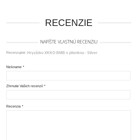
RECENZIE
NAPÍŠTE VLASTNÚ RECENZIU
Recenzujete:
Hryzátko XKKO BMB s plienkou - Silver
Nickname
*
Zhrnutie Vašich recenzií
*
Recenzia
*