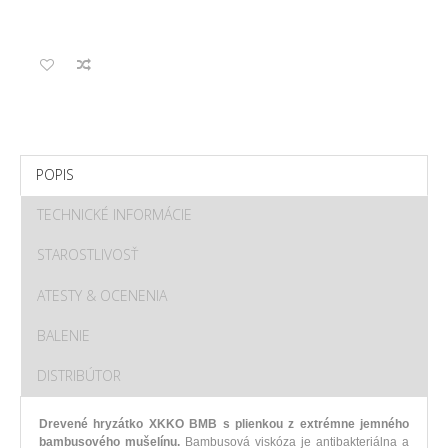
POPIS
TECHNICKÉ INFORMÁCIE
STAROSTLIVOSŤ
ATESTY & OCENENIA
BALENIE
DISTRIBÚTOR
Drevené
hryzátko
XKKO
BMB
s plienkou
z
extrémne
jemného
bambusového
mušelínu
.
Bambusová
viskóza
je antibakteriálna
a