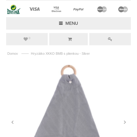
MENU
0
——
Domov
Hryzátko XKKO BMB s plienkou - Silver