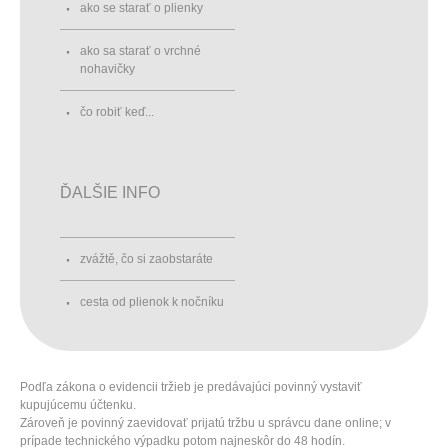
ako se starať o plienky
ako sa starať o vrchné
nohavičky
čo robiť keď...
ĎALŠIE INFO
zvážtě, čo si zaobstaráte
cesta od plienok k nočníku
Podľa zákona o evidencii tržieb je predávajúci povinný vystaviť
kupujúcemu účtenku.
Zároveň je povinný zaevidovať prijatú tržbu u správcu dane online; v
prípade technického výpadku potom najneskôr do 48 hodín.