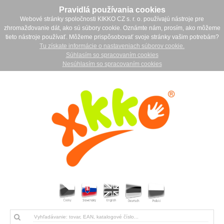
Pravidlá používania cookies
Webové stránky spoločnosti KIKKO CZ s. r. o. používajú nástroje pre
zhromažďovanie dát, ako sú súbory cookie. Oznámte nám, prosím, ako môžeme
tieto nástroje používať. Môžeme prispôsobovať svoje stránky vašim potrebám?
Tu získate informácie o nastaveniach súborov cookie.
Súhlasím so spracovaním cookies
Nesúhlasím so spracovaním cookies