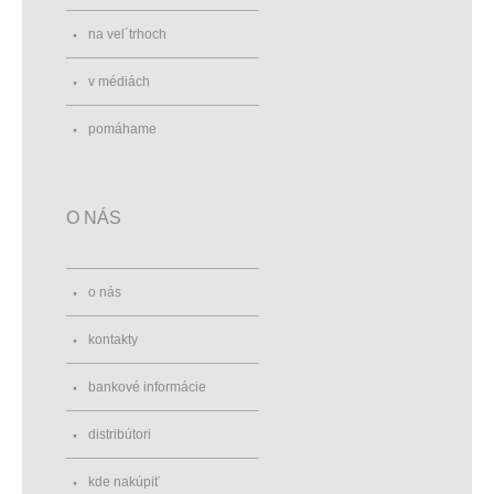
na vel´trhoch
v médiách
pomáhame
O NÁS
o nás
kontakty
bankové informácie
distribútori
kde nakúpiť