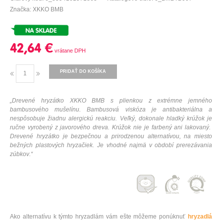
Značka: XKKO BMB
42,64 €
PRIDAŤ DO KOŠÍKA
„
Drevené
hryzátko
XKKO
BMB
s
plienkou
z
extrémne
jemného
bambusového
mušelínu
.
Bambusová
viskóza
je antibakteriálna
a
nespôsobuje
žiadnu
alergickú
reakciu
.
Veľký
,
dokonale
hladký
krúžok je
ručne vyrobený
z javorového
dreva
.
Krúžok
nie je
farbený
ani
lakovaný
.
Drevené
hryzátko
je bezpečnou
a
prirodzenou
alternatívou
,
na
miesto
bežných
plastových
hryzačiek
.
Je
vhodné najmä
v
období
prerezávania
zúbkov
.
“
Ako alternatívu k týmto hryzadlám vám ešte môžeme ponúknuť
hryzadlá