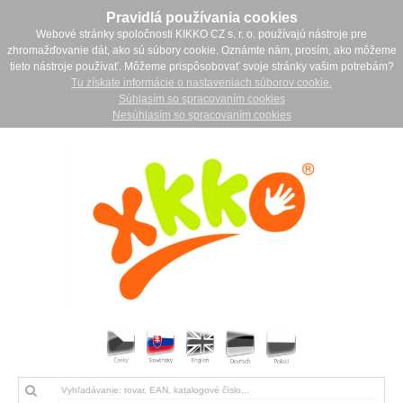
Pravidlá používania cookies
Webové stránky spoločnosti KIKKO CZ s. r. o. používajú nástroje pre
zhromažďovanie dát, ako sú súbory cookie. Oznámte nám, prosím, ako môžeme
tieto nástroje používať. Môžeme prispôsobovať svoje stránky vašim potrebám?
Tu získate informácie o nastaveniach súborov cookie.
Súhlasím so spracovaním cookies
Nesúhlasím so spracovaním cookies