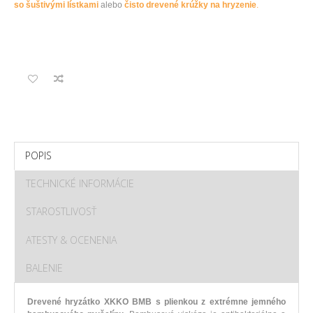
so šuštivými lístkami
alebo
čisto drevené krúžky na hryzenie
.
POPIS
TECHNICKÉ INFORMÁCIE
STAROSTLIVOSŤ
ATESTY & OCENENIA
BALENIE
Drevené
hryzátko
XKKO
BMB
s plienkou
z
extrémne
jemného