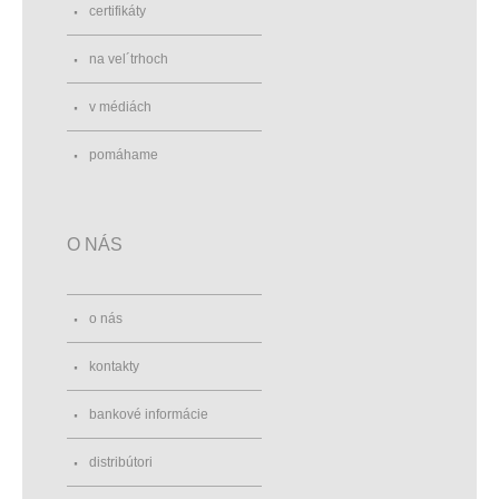
certifikáty
na vel´trhoch
v médiách
pomáhame
O NÁS
o nás
kontakty
bankové informácie
distribútori