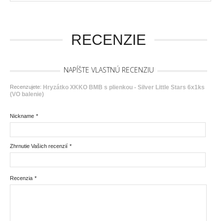
RECENZIE
NAPÍŠTE VLASTNÚ RECENZIU
Recenzujete:
Hryzátko XKKO BMB s plienkou - Silver Little Stars 6x1ks
(VO balenie)
Nickname
*
Zhrnutie Vašich recenzií
*
Recenzia
*