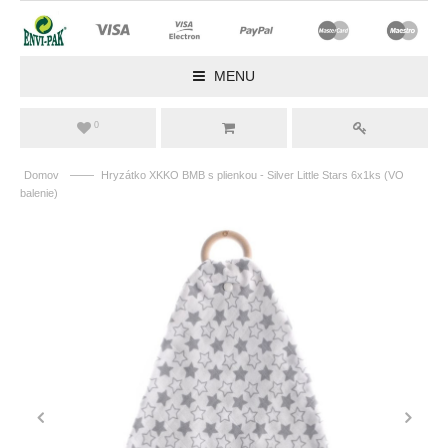
MENU
0
——
Domov
Hryzátko XKKO BMB s plienkou - Silver Little Stars 6x1ks (VO
balenie)