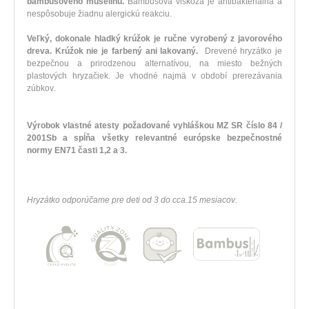
bambusového
mušelínu
.
Bambusová
viskóza
je antibakteriálna
a
nespôsobuje
žiadnu
alergickú
reakciu
.
Veľký
,
dokonale
hladký
krúžok je
ručne vyrobený
z javorového
dreva
.
Krúžok
nie je
farbený
ani
lakovaný
.
Drevené
hryzátko
je
bezpečnou
a
prirodzenou
alternatívou
,
na
miesto
bežných
plastových
hryzačiek
.
Je
vhodné najmä
v
období
prerezávania
zúbkov
.
Výrobok
vlastné
atesty
požadované
vyhláškou
MZ SR
číslo
84
/
2001Sb
a
spĺňa všetky
relevantné európske
bezpečnostné
normy
EN71
časti
1,2
a
3
.
Hryzátko
odporúčame
pre
deti od
3
do
cca.15
mesiacov
.