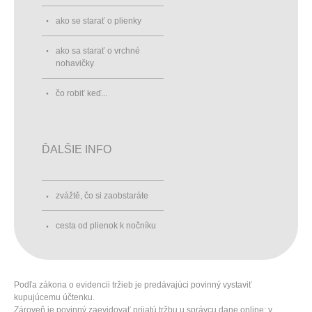
ako se starať o plienky
ako sa starať o vrchné
nohavičky
čo robiť keď...
ĎALŠIE INFO
zvážtě, čo si zaobstaráte
cesta od plienok k nočníku
Podľa zákona o evidencii tržieb je predávajúci povinný vystaviť
kupujúcemu účtenku.
Zároveň je povinný zaevidovať prijatú tržbu u správcu dane online; v