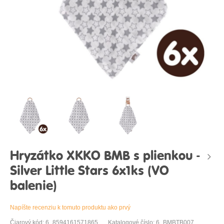
Hryzátko XKKO BMB s plienkou -
Silver Little Stars 6x1ks (VO
balenie)
Napíšte recenziu k tomuto produktu ako prvý
Čiarový kód: 6_8594161571865
Katalogové číslo: 6_BMBTB007