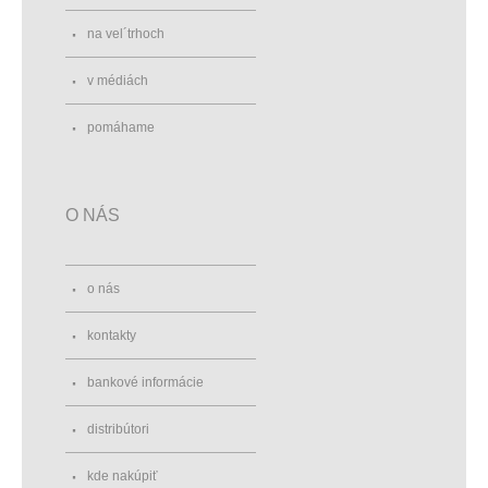
na vel´trhoch
v médiách
pomáhame
O NÁS
o nás
kontakty
bankové informácie
distribútori
kde nakúpiť