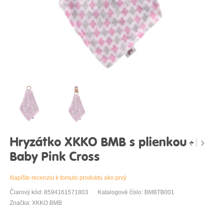
Hryzátko XKKO BMB s plienkou -
Baby Pink Cross
Napíšte recenziu k tomuto produktu ako prvý
Čiarový kód: 8594161571803
Katalogové číslo: BMBTB001
Značka: XKKO BMB