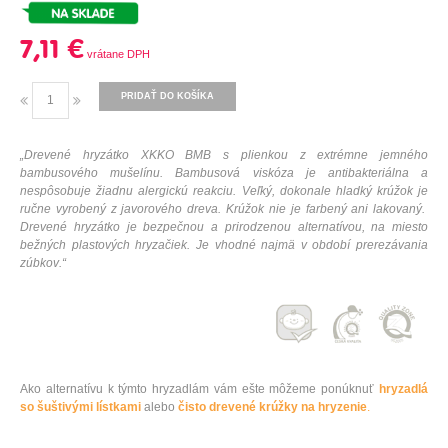
7,11 €
PRIDAŤ DO KOŠÍKA
„
Drevené
hryzátko
XKKO
BMB
s
plienkou
z
extrémne
jemného
bambusového
mušelínu
.
Bambusová
viskóza
je antibakteriálna
a
nespôsobuje
žiadnu
alergickú
reakciu
.
Veľký
,
dokonale
hladký
krúžok je
ručne vyrobený
z javorového
dreva
.
Krúžok
nie je
farbený
ani
lakovaný
.
Drevené
hryzátko
je bezpečnou
a
prirodzenou
alternatívou
,
na
miesto
bežných
plastových
hryzačiek
.
Je
vhodné najmä
v
období
prerezávania
zúbkov
.
“
Ako alternatívu k týmto hryzadlám vám ešte môžeme ponúknuť
hryzadlá
so šuštivými lístkami
alebo
čisto drevené krúžky na hryzenie
.