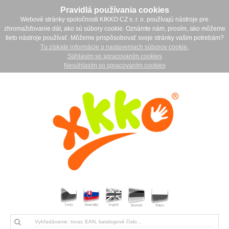
Pravidlá používania cookies
Webové stránky spoločnosti KIKKO CZ s. r. o. používajú nástroje pre
zhromažďovanie dát, ako sú súbory cookie. Oznámte nám, prosím, ako môžeme
tieto nástroje používať. Môžeme prispôsobovať svoje stránky vašim potrebám?
Tu získate informácie o nastaveniach súborov cookie.
Súhlasím so spracovaním cookies
Nesúhlasím so spracovaním cookies