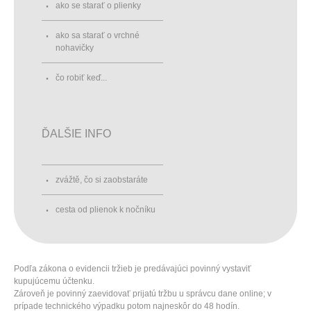
ako se starať o plienky
ako sa starať o vrchné
nohavičky
čo robiť keď...
ĎALŠIE INFO
zvážtě, čo si zaobstaráte
cesta od plienok k nočníku
Podľa zákona o evidencii tržieb je predávajúci povinný vystaviť
kupujúcemu účtenku.
Zároveň je povinný zaevidovať prijatú tržbu u správcu dane online; v
prípade technického výpadku potom najneskôr do 48 hodín.