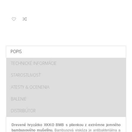
POPIS
TECHNICKÉ INFORMÁCIE
STAROSTLIVOSŤ
ATESTY & OCENENIA
BALENIE
DISTRIBÚTOR
Drevené
hryzátko
XKKO
BMB
s plienkou
z
extrémne
jemného
bambusového
mušelínu
.
Bambusová
viskóza
je antibakteriálna
a