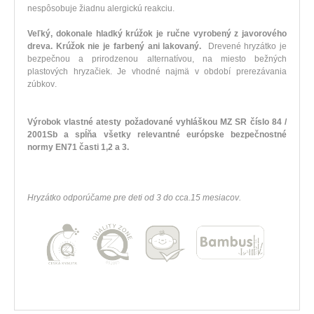
nespôsobuje
žiadnu
alergickú
reakciu
.
Veľký
,
dokonale
hladký
krúžok je
ručne vyrobený
z javorového
dreva
.
Krúžok
nie je
farbený
ani
lakovaný
.
Drevené
hryzátko
je
bezpečnou
a
prirodzenou
alternatívou
,
na
miesto
bežných
plastových
hryzačiek
.
Je
vhodné najmä
v
období
prerezávania
zúbkov
.
Výrobok
vlastné
atesty
požadované
vyhláškou
MZ SR
číslo
84
/
2001Sb
a
spĺňa všetky
relevantné európske
bezpečnostné
normy
EN71
časti
1,2
a
3
.
Hryzátko
odporúčame
pre
deti od
3
do
cca.15
mesiacov
.