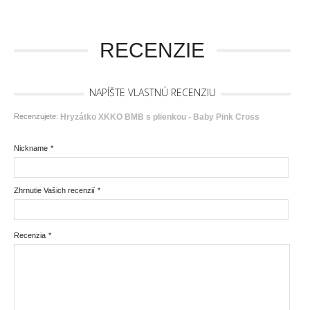
RECENZIE
NAPÍŠTE VLASTNÚ RECENZIU
Recenzujete:
Hryzátko XKKO BMB s plienkou - Baby Pink Cross
Nickname
*
Zhrnutie Vašich recenzií
*
Recenzia
*