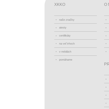
XKKO
O 
naše značky
atesty
certifikáty
na vel´trhoch
v médiách
pomáhame
PR