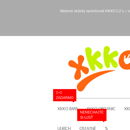
Webové stránky spoločnosti KIKKO CZ s. r. o
1+1
ZADARMO
XKKO BMB
XKKO ORGANIC
XK
NENECHAJTE
SI UJSŤ
ULRICH
OSTATNÉ
%