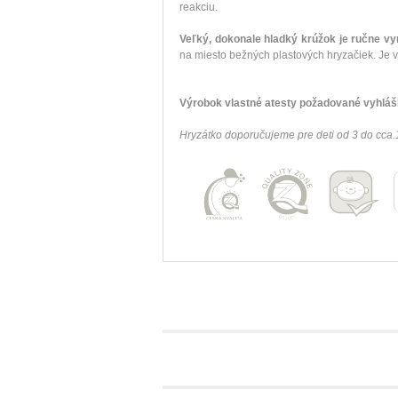
reakciu
.
Veľký
,
dokonale
hladký
krúžok je
ručne vy
na
miesto
bežných
plastových
hryzačiek
.
Je
Výrobok
vlastné
atesty
požadované
vyhlá
Hryzátko
doporučujeme
pre
deti od
3
do
cca.