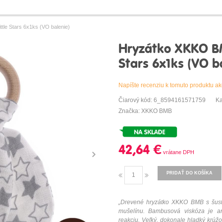
ttle Stars 6x1ks (VO balenie)
Hryzátko XKKO BMB 
Stars 6x1ks (VO b
Napíšte recenziu k tomuto produktu ak
Čiarový kód: 6_8594161571759
Ka
Značka: XKKO BMB
42,64 €
PRIDAŤ DO KOŠÍKA
„
Drevené
hryzátko
XKKO
BMB
s
šus
mušelínu
.
Bambusová
viskóza
je an
reakciu
.
Veľký
,
dokonale
hladký
krúžo