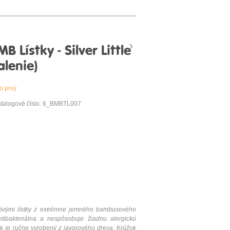
Lístky - Silver Little
alenie)
o prvý
talogové číslo: 6_BMBTL007
tivými
lístky z
extrémne
jemného
bambusového
tibakteriálna
a nespôsobuje
žiadnu
alergickú
k je
ručne vyrobený
z javorového
dreva
.
Krúžok