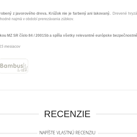
robený
z javorového
dreva
.
Krúžok
nie je
farbený
ani
lakovaný
.
Drevené
hryzá
vhodné najmä
v
období
prerezávania
zúbkov
.
škou
MZ SR
číslo
84
/
2001Sb
a
spĺňa všetky
relevantné európske
bezpečnostn
15
mesiacov
RECENZIE
NAPÍŠTE VLASTNÚ RECENZIU