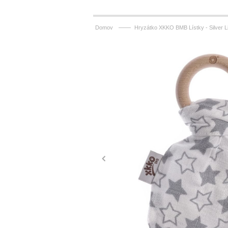
——
Domov
Hryzátko XKKO BMB Lístky - Silver Li