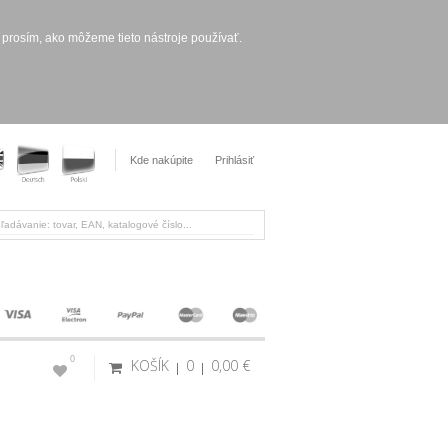
 prosím, ako môžeme tieto nástroje používať.
Kde nakúpite
Prihlásiť
0
KOŠÍK
0
0,00 €