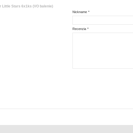
Little Stars 6x1ks (VO balenie)
Nickname
*
Recenzia
*