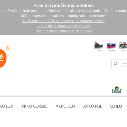
Pravidlá používania cookies
. používajú nástroje pre zhromažďovanie dát, ako sú súbory cookie. Oznámte nám,
Môžeme prispôsobovať svoje stránky vašim potrebám?
Tu získate informácie o nastaveniach súborov cookie.
Súhlasím so spracovaním cookies
Nesúhlasím so spracovaním cookies
KO LUX
XKKO CLASSIC
XKKO ECO
XKKO PUL
SENEO