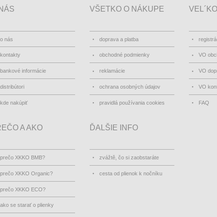
NÁS
VŠETKO O NÁKUPE
VEL´K
o nás
doprava a platba
registrá
kontakty
obchodné podmienky
VO obc
bankové informácie
reklamácie
VO dopr
distribútori
ochrana osobných údajov
VO kon
kde nakúpiť
pravidlá používania cookies
FAQ
EČO A AKO
ĎALŠIE INFO
prečo XKKO BMB?
zvážtě, čo si zaobstaráte
prečo XKKO Organic?
cesta od plienok k nočníku
prečo XKKO ECO?
ako se starať o plienky