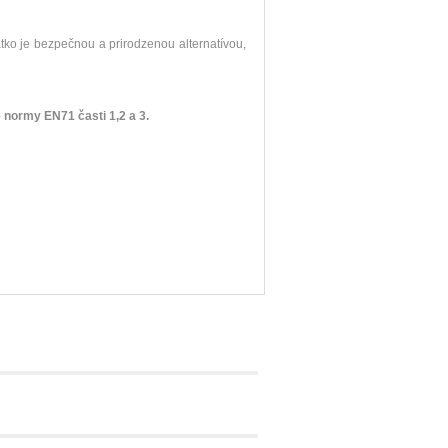
tko
je bezpečnou
a
prirodzenou
alternatívou
,
é normy
EN71
časti
1,2
a
3
.