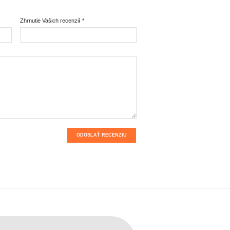
Zhrnutie Vašich recenzií
*
ODOSLAŤ RECENZIU