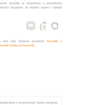
evené
hryzátko
je bezpečnou
a
prirodzenou
stových
hryzačiek
.
Je
vhodné najmä
v
období
dlám vám ešte môžeme ponúknuť
hryzadlá s
revené krúžky na hryzenie.
tibakteriálna
a nespôsobuje
žiadnu
alergickú