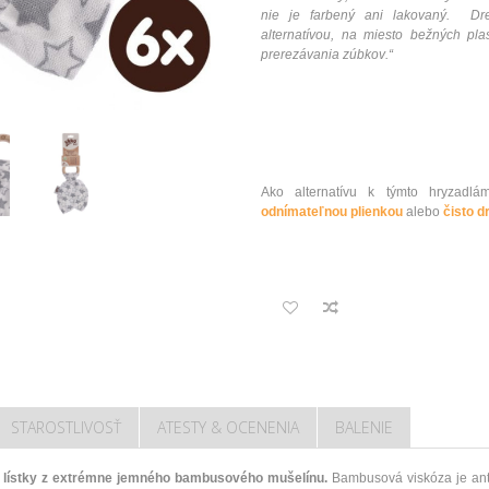
nie je
farbený
ani
lakovaný
.
Dr
alternatívou
,
na
miesto
bežných
pla
prerezávania
zúbkov
.
“
Ako alternatívu k týmto hryza
odnímateľnou plienkou
alebo
čisto d
STAROSTLIVOSŤ
ATESTY & OCENENIA
BALENIE
lístky z
extrémne
jemného
bambusového
mušelínu
.
Bambusová
viskóza
je an