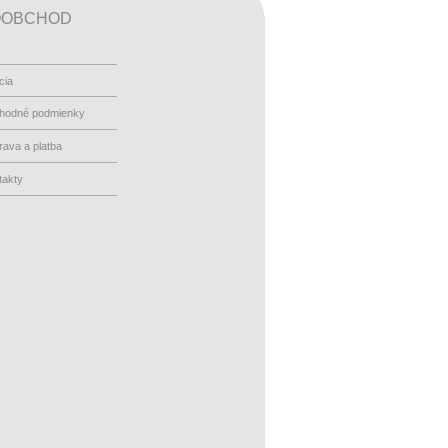
OOBCHOD
cia
hodné podmienky
ava a platba
takty