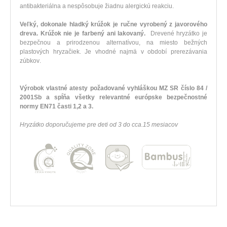
antibakteriálna
a nespôsobuje
žiadnu
alergickú
reakciu
.
Veľký
,
dokonale
hladký
krúžok je
ručne vyrobený
z javorového
dreva
.
Krúžok
nie je
farbený
ani
lakovaný
.
Drevené
hryzátko
je
bezpečnou
a
prirodzenou
alternatívou
,
na
miesto
bežných
plastových
hryzačiek
.
Je
vhodné najmä
v
období
prerezávania
zúbkov
.
Výrobok
vlastné
atesty
požadované
vyhláškou
MZ SR
číslo
84
/
2001Sb
a
spĺňa všetky
relevantné európske
bezpečnostné
normy
EN71
časti
1,2
a
3
.
Hryzátko
doporučujeme
pre
deti od
3
do
cca.15
mesiacov