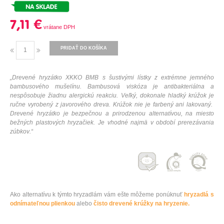
7,11 €
PRIDAŤ DO KOŠÍKA
„
Drevené
hryzátko
XKKO
BMB
s
šustivými
lístky z
extrémne
jemného
bambusového
mušelínu
.
Bambusová
viskóza
je antibakteriálna
a
nespôsobuje
žiadnu
alergickú
reakciu
.
Veľký
,
dokonale
hladký
krúžok je
ručne vyrobený
z javorového
dreva
.
Krúžok
nie je
farbený
ani
lakovaný
.
Drevené
hryzátko
je bezpečnou
a
prirodzenou
alternatívou
,
na
miesto
bežných
plastových
hryzačiek
.
Je
vhodné najmä
v
období
prerezávania
zúbkov
.
“
Ako alternatívu k týmto hryzadlám vám ešte môžeme ponúknuť
hryzadlá s
odnímateľnou plienkou
alebo
čisto drevené krúžky na hryzenie.