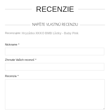
RECENZIE
NAPÍŠTE VLASTNÚ RECENZIU
Recenzujete:
Hryzátko XKKO BMB Lístky - Baby Pink
Nickname
*
Zhrnutie Vašich recenzií
*
Recenzia
*