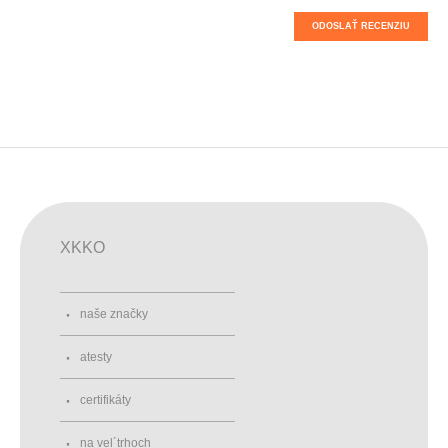
ODOSLAŤ RECENZIU
XKKO
naše značky
atesty
certifikáty
na vel´trhoch