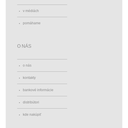
v médiách
pomáhame
O NÁS
o nás
kontakty
bankové informácie
distribútori
kde nakúpiť