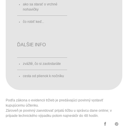
ako sa starať o vrchné
nohavičky
čo robiť keď...
ĎALŠIE INFO
zvážtě, čo si zaobstaráte
cesta od plienok k nočníku
Podľa zákona o evidencii tržieb je predávajúci povinný vystaviť
kupujúcemu účtenku.
Zároveň je povinný zaevidovať prijatú tržbu u správcu dane online; v
prípade technického výpadku potom najneskôr do 48 hodín.