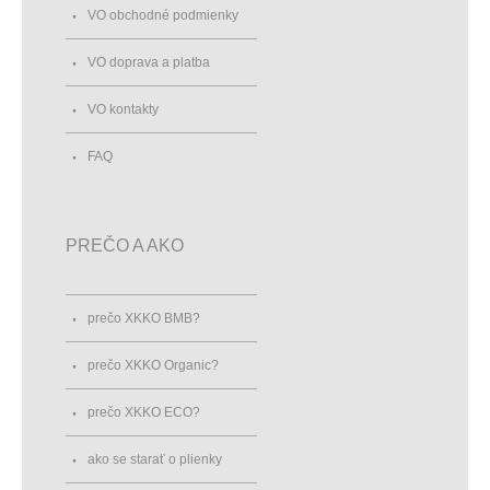
VO obchodné podmienky
VO doprava a platba
VO kontakty
FAQ
PREČO A AKO
prečo XKKO BMB?
prečo XKKO Organic?
prečo XKKO ECO?
ako se starať o plienky