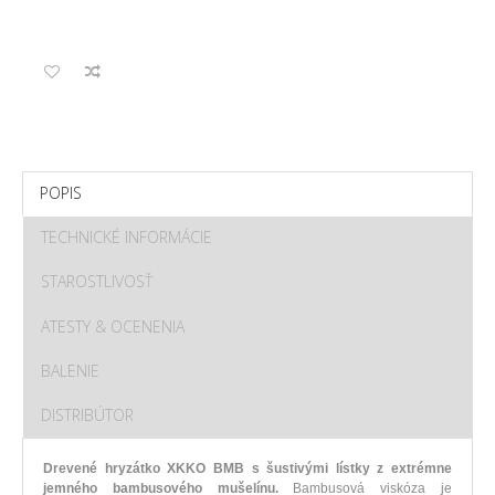
POPIS
TECHNICKÉ INFORMÁCIE
STAROSTLIVOSŤ
ATESTY & OCENENIA
BALENIE
DISTRIBÚTOR
Drevené
hryzátko
XKKO
BMB
s
šustivými
lístky z
extrémne
jemného
bambusového
mušelínu
.
Bambusová
viskóza
je