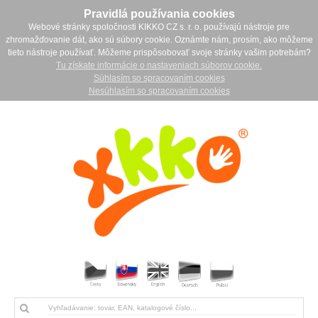
Pravidlá používania cookies
Webové stránky spoločnosti KIKKO CZ s. r. o. používajú nástroje pre
zhromažďovanie dát, ako sú súbory cookie. Oznámte nám, prosím, ako môžeme
tieto nástroje používať. Môžeme prispôsobovať svoje stránky vašim potrebám?
Tu získate informácie o nastaveniach súborov cookie.
Súhlasím so spracovaním cookies
Nesúhlasím so spracovaním cookies