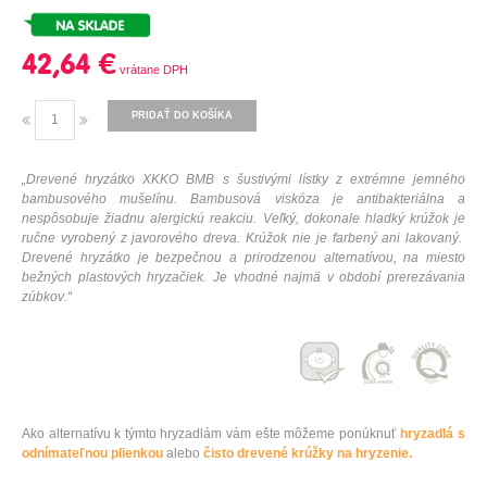
42,64 €
PRIDAŤ DO KOŠÍKA
„
Drevené
hryzátko
XKKO
BMB
s
šustivými
lístky z
extrémne
jemného
bambusového
mušelínu
.
Bambusová
viskóza
je antibakteriálna
a
nespôsobuje
žiadnu
alergickú
reakciu
.
Veľký
,
dokonale
hladký
krúžok je
ručne vyrobený
z javorového
dreva
.
Krúžok
nie je
farbený
ani
lakovaný
.
Drevené
hryzátko
je bezpečnou
a
prirodzenou
alternatívou
,
na
miesto
bežných
plastových
hryzačiek
.
Je
vhodné najmä
v
období
prerezávania
zúbkov
.
“
Ako alternatívu k týmto hryzadlám vám ešte môžeme ponúknuť
hryzadlá s
odnímateľnou plienkou
alebo
čisto drevené krúžky na hryzenie.