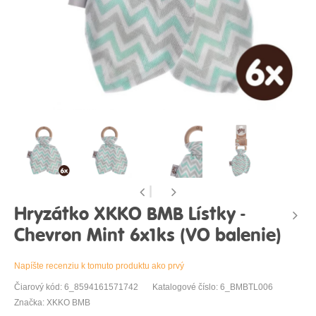
Hryzátko XKKO BMB Lístky -
Chevron Mint 6x1ks (VO balenie)
Napíšte recenziu k tomuto produktu ako prvý
Čiarový kód: 6_8594161571742
Katalogové číslo: 6_BMBTL006
Značka: XKKO BMB