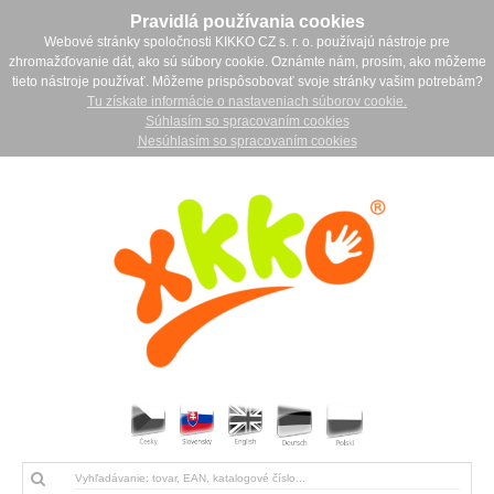
Pravidlá používania cookies
Webové stránky spoločnosti KIKKO CZ s. r. o. používajú nástroje pre
zhromažďovanie dát, ako sú súbory cookie. Oznámte nám, prosím, ako môžeme
tieto nástroje používať. Môžeme prispôsobovať svoje stránky vašim potrebám?
Tu získate informácie o nastaveniach súborov cookie.
Súhlasím so spracovaním cookies
Nesúhlasím so spracovaním cookies