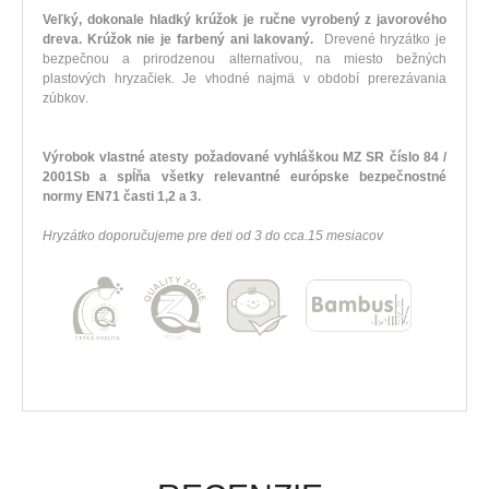
Veľký
,
dokonale
hladký
krúžok je
ručne vyrobený
z javorového
dreva
.
Krúžok
nie je
farbený
ani
lakovaný
.
Drevené
hryzátko
je
bezpečnou
a
prirodzenou
alternatívou
,
na
miesto
bežných
plastových
hryzačiek
.
Je
vhodné najmä
v
období
prerezávania
zúbkov
.
Výrobok
vlastné
atesty
požadované
vyhláškou
MZ SR
číslo
84
/
2001Sb
a
spĺňa všetky
relevantné európske
bezpečnostné
normy
EN71
časti
1,2
a
3
.
Hryzátko
doporučujeme
pre
deti od
3
do
cca.15
mesiacov