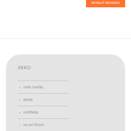
ODOSLAŤ RECENZIU
XKKO
naše značky
atesty
certifikáty
na vel´trhoch