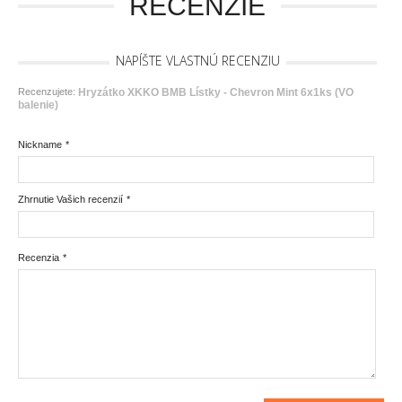
RECENZIE
NAPÍŠTE VLASTNÚ RECENZIU
Recenzujete:
Hryzátko XKKO BMB Lístky - Chevron Mint 6x1ks (VO
balenie)
Nickname
*
Zhrnutie Vašich recenzií
*
Recenzia
*