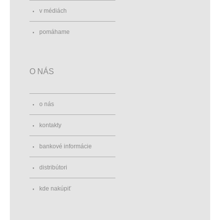
v médiách
pomáhame
O NÁS
o nás
kontakty
bankové informácie
distribútori
kde nakúpiť