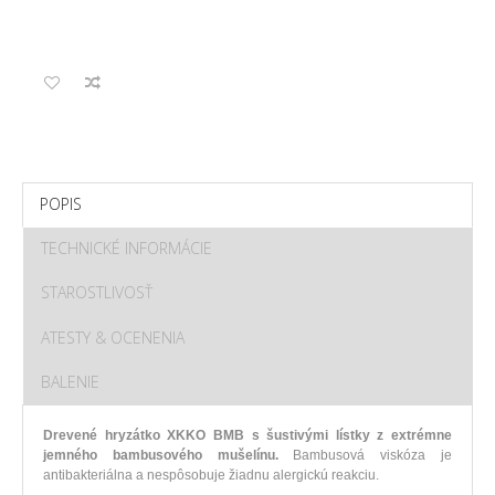
POPIS
TECHNICKÉ INFORMÁCIE
STAROSTLIVOSŤ
ATESTY & OCENENIA
BALENIE
Drevené
hryzátko
XKKO
BMB
s
šustivými
lístky z
extrémne
jemného
bambusového
mušelínu
.
Bambusová
viskóza
je
antibakteriálna
a nespôsobuje
žiadnu
alergickú
reakciu
.