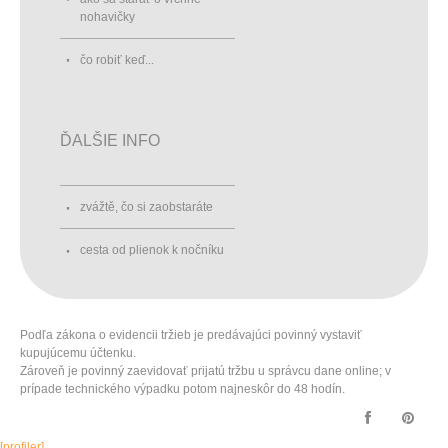
nohavičky
čo robiť keď...
ĎALŠIE INFO
zvážtě, čo si zaobstaráte
cesta od plienok k nočníku
Podľa zákona o evidencii tržieb je predávajúci povinný vystaviť
kupujúcemu účtenku.
Zároveň je povinný zaevidovať prijatú tržbu u správcu dane online; v
prípade technického výpadku potom najneskôr do 48 hodín.
[profiler]