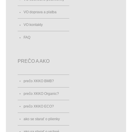
VO doprava a platba
VO kontakty
FAQ
PREČO A AKO
prečo XKKO BMB?
prečo XKKO Organic?
prečo XKKO ECO?
ako se starať o plienky
ako sa starať o vrchné