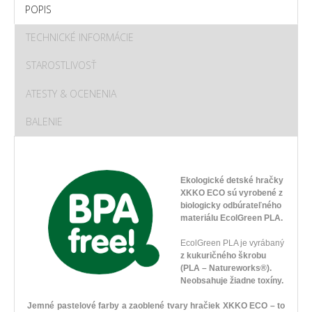
POPIS
TECHNICKÉ INFORMÁCIE
STAROSTLIVOSŤ
ATESTY & OCENENIA
BALENIE
Ekologické detské hračky
XKKO ECO sú vyrobené z
biologicky odbúrateľného
materiálu EcolGreen PLA.
EcolGreen PLA je vyrábaný
z kukuričného škrobu
(PLA – Natureworks®).
Neobsahuje žiadne toxíny.
Jemné pastelové farby a zaoblené tvary hračiek XKKO ECO – to