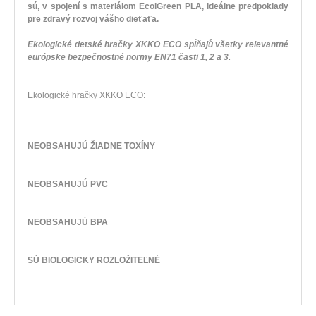
sú, v spojení s materiálom EcolGreen PLA, ideálne predpoklady
pre zdravý rozvoj vášho dieťaťa.
Ekologické detské hračky XKKO ECO
spĺňajů všetky relevantné
európske bezpečnostné normy EN71 časti 1, 2 a 3.
Ekologické
hračky
XKKO
ECO
:
NEOBSAHUJÚ
ŽIADNE
TOXÍNY
NEOBSAHUJÚ
PVC
NEOBSAHUJÚ
BPA
SÚ BIOLOGICKY ROZLOŽITEĽNÉ