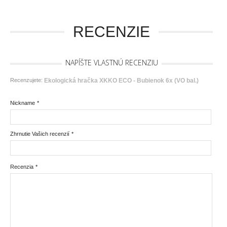
RECENZIE
NAPÍŠTE VLASTNÚ RECENZIU
Recenzujete:
Ekologická hračka XKKO ECO - Bubienok 6x (VO bal.)
Nickname
*
Zhrnutie Vašich recenzií
*
Recenzia
*