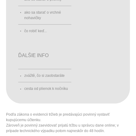
ako sa starať o vrchné
nohavičky
čo robiť keď...
ĎALŠIE INFO
zvážtě, čo si zaobstaráte
cesta od plienok k nočníku
Podľa zákona o evidencii tržieb je predávajúci povinný vystaviť
kupujúcemu účtenku.
Zároveň je povinný zaevidovať prijatú tržbu u správcu dane online; v
prípade technického výpadku potom najneskôr do 48 hodín.