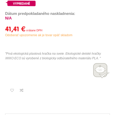
Dátum predpokladaného naskladnenia:
N/A
41,41 €
Odoberať upozornenie ak je tovar opäť skladom
"Prvá
ekologická
plastová hračka
na
svete
.
Ekologické
detské hračky
XKKO
ECO
sú vyrobené
z biologicky
odbúrateľného materiálu
PLA
.
"