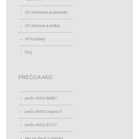
VO obchodné podmienky
VO doprava a platba
VO kontakty
FAQ
PREČO A AKO
prečo XKKO BMB?
prečo XKKO Organic?
prečo XKKO ECO?
ako se starať o plienky