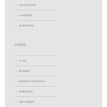
na vel´trhoch
v médiách
pomáhame
O NÁS
o nás
kontakty
bankové informácie
distribútori
kde nakúpiť