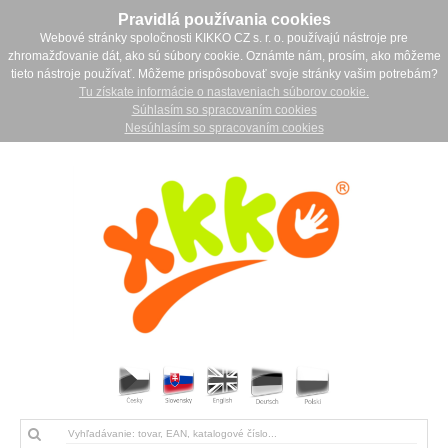
Pravidlá používania cookies
Webové stránky spoločnosti KIKKO CZ s. r. o. používajú nástroje pre
zhromažďovanie dát, ako sú súbory cookie. Oznámte nám, prosím, ako môžeme
tieto nástroje používať. Môžeme prispôsobovať svoje stránky vašim potrebám?
Tu získate informácie o nastaveniach súborov cookie.
Súhlasím so spracovaním cookies
Nesúhlasím so spracovaním cookies