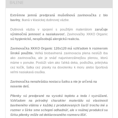
BALENIE
Extrémne jemná predpraná mušelínová zavinovačka z bio
bavlny
, tkaná v klasickej dutinovej väzbe.
Dutinová väzba v spojení s použitým materiálom
zaručuje
výnimočnú jemnosť a nasiakavosť.
Zavinovačky XKKO Organic
sú hygienické, nespôsobujú alergickú reakciu.
Zavinovačka XKKO Organic 120x120 má vzhľadom k rozmerom
široké použitie.
Veľká biobavlnená zavinovacia plena neslúži iba
ako zavinovačka, ale je snáď najuniverzálnejšou plenou, ktorú
máme v ponuke. Poslúži vám ako ľahká deka, podložka, prikrývka
cez kočík, šatka cez plavky na dovolenku k moru alebo športová
veľmi nasiakavá osuška.
Zavinovačka nenahrádza nosiacu šatku a nie je určená na
nosenie detí.
Plienky sú predprané na vysokú teplotu a teda i vyzrážané.
Vzhľadom na prírodný charakter materiálu sú vlastnosti
bavlneného vlákna v každej z produkovaných šarží trochu iné a
rozmer v šírke sme schopní odhadnúť, ale v reálnej produkcii sa
šírka plienky môže od deklarovaného rozmeru líšiť.