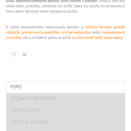
snáď najuniverzálnejšou plenou, ktorú máme v ponuke.
Poslúži vám ako
ľahká deka, podložka, prikrývka cez kočík, šatka cez plavky na dovolenku k
moru alebo športová veľmi nasiakavá osuška.
K našim biobavlneným zavinovacím plenám si
môžete farebne doladiť
slintáčik
,
prebaľovaciu podložku
,
vrchné nohavičky
alebo
nepremokavé
vrecúška.
Na a uchytenie pleny na kočík
sa vám budú hodiť naše klipsy.
POPIS
TECHNICKÉ INFORMÁCIE
STAROSTLIVOSŤ
ATESTY & OCENENIA