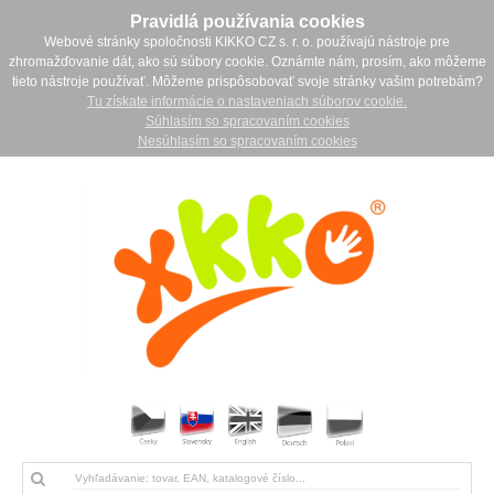
Pravidlá používania cookies
Webové stránky spoločnosti KIKKO CZ s. r. o. používajú nástroje pre
zhromažďovanie dát, ako sú súbory cookie. Oznámte nám, prosím, ako môžeme
tieto nástroje používať. Môžeme prispôsobovať svoje stránky vašim potrebám?
Tu získate informácie o nastaveniach súborov cookie.
Súhlasím so spracovaním cookies
Nesúhlasím so spracovaním cookies