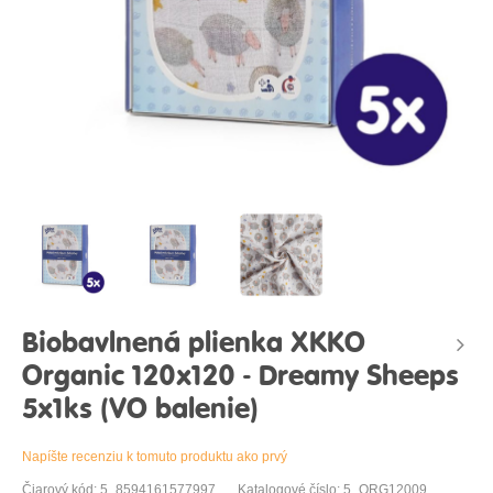
Biobavlnená plienka XKKO
Organic 120x120 - Dreamy Sheeps
5x1ks (VO balenie)
Napíšte recenziu k tomuto produktu ako prvý
Čiarový kód: 5_8594161577997
Katalogové číslo: 5_ORG12009