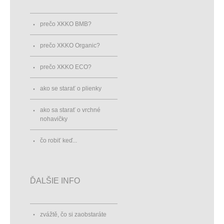
prečo XKKO BMB?
prečo XKKO Organic?
prečo XKKO ECO?
ako se starať o plienky
ako sa starať o vrchné
nohavičky
čo robiť keď...
ĎALŠIE INFO
zvážtě, čo si zaobstaráte