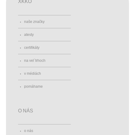
XKKO
naše značky
atesty
certifikáty
na vel´trhoch
v médiách
pomáhame
O NÁS
o nás