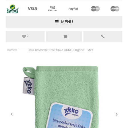
MENU
0
——
Domov
BIO bavlnené froté žinka XKKO Organic - Mint