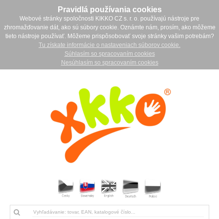
Pravidlá používania cookies
Webové stránky spoločnosti KIKKO CZ s. r. o. používajú nástroje pre
zhromažďovanie dát, ako sú súbory cookie. Oznámte nám, prosím, ako môžeme
tieto nástroje používať. Môžeme prispôsobovať svoje stránky vašim potrebám?
Tu získate informácie o nastaveniach súborov cookie.
Súhlasím so spracovaním cookies
Nesúhlasím so spracovaním cookies