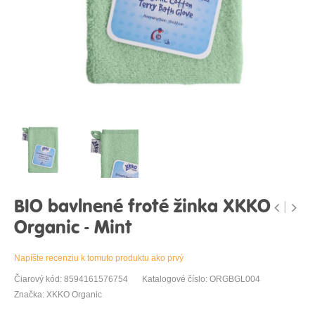
BIO bavlnené froté žinka XKKO
Organic - Mint
Napíšte recenziu k tomuto produktu ako prvý
Čiarový kód: 8594161576754
Katalogové číslo: ORGBGL004
Značka: XKKO Organic