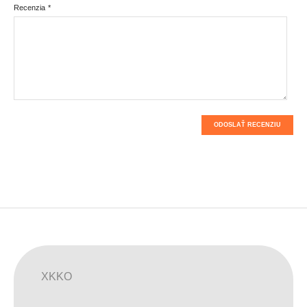
Recenzia
*
ODOSLAŤ RECENZIU
XKKO