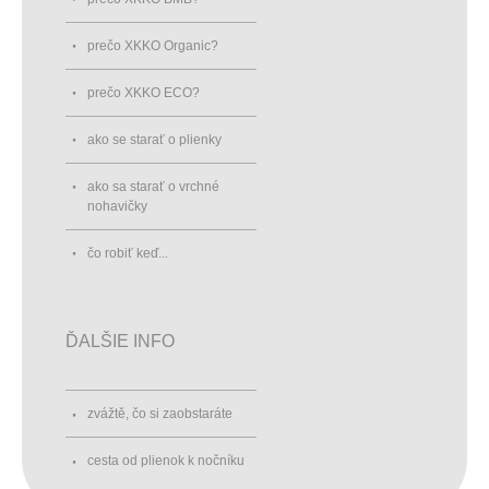
prečo XKKO Organic?
prečo XKKO ECO?
ako se starať o plienky
ako sa starať o vrchné
nohavičky
čo robiť keď...
ĎALŠIE INFO
zvážtě, čo si zaobstaráte
cesta od plienok k nočníku