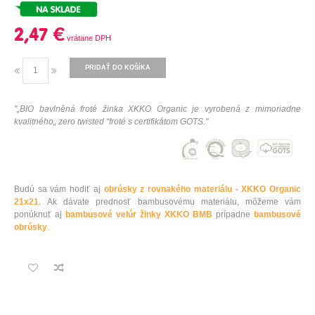
2,47 €
PRIDAŤ DO KOŠÍKA
"
„BIO bavlněná froté žinka XKKO Organic je vyrobená z mimoriadne
kvalitného„ zero twisted “froté s certifikátom GOTS.
"
Budú sa vám hodiť aj
obrúsky z rovnakého materiálu - XKKO Organic
21x21
.
Ak dávate prednosť bambusovému materiálu, môžeme vám
ponúknuť aj
bambusové velúr žinky XKKO BMB
prípadne
bambusové
obrúsky
.