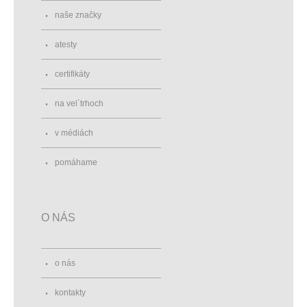
naše značky
atesty
certifikáty
na vel´trhoch
v médiách
pomáhame
O NÁS
o nás
kontakty