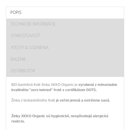
POPIS
TECHNICKÉ INFORMÁCIE
STAROSTLIVOSŤ
ATESTY & OCENENIA
BALENIE
DISTRIBÚTOR
BIO bavlněná froté žinka XKKO Organic je
vyrobená z mimoriadne
kvalitného "zero twisted" froté s certifikátom GOTS.
Žinka z biobavlněného froté
je veľmi jemná a extrémne savá.
Žinky XKKO Organic sú hygienické, nespôsobujú alergickú
reakciu.