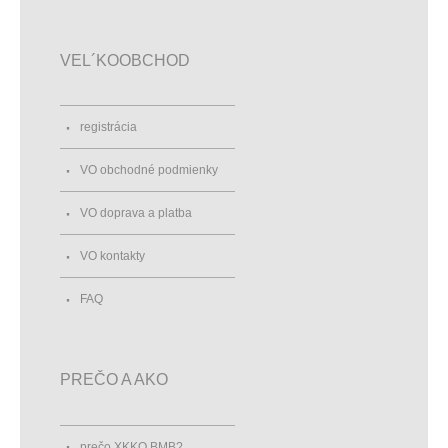
VEL´KOOBCHOD
registrácia
VO obchodné podmienky
VO doprava a platba
VO kontakty
FAQ
PREČO A AKO
prečo XKKO BMB?