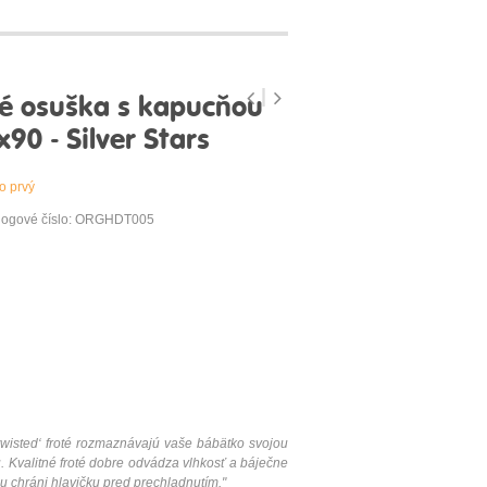
té osuška s kapucňou
0 - Silver Stars
o prvý
logové číslo: ORGHDT005
wisted‘ froté rozmaznávajú vaše bábätko svojou
 Kvalitné froté dobre odvádza vlhkosť a báječne
 chráni hlavičku pred prechladnutím."