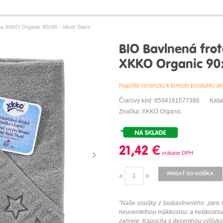
u XKKO Organic 90x90 - Silver Stars
BIO Bavlnená fro
XKKO Organic 90x9
Napíšte recenziu k tomuto produktu ak
Čiarový kód: 8594161577386
Kata
Značka: XKKO Organic
21,42 €
PRIDAŤ DO KOŠÍKA
"Naše osušky z biobavlneného ‚zero t
neuveriteľnou mäkkosťou a hebkosťou.
zahreje. Kapucňa s decentnou výšivkou