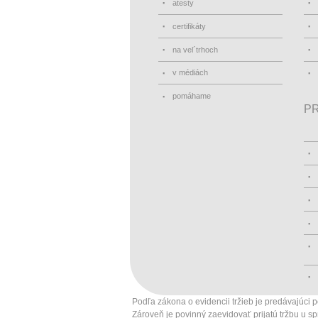
atesty
certifikáty
na vel´trhoch
v médiách
pomáhame
PR
Podľa zákona o evidencii tržieb je predávajúci 
Zároveň je povinný zaevidovať prijatú tržbu u 