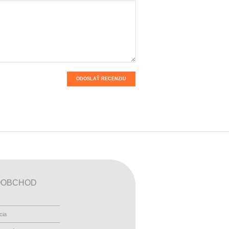
ODOSLAŤ RECENZIU
OOBCHOD
cia