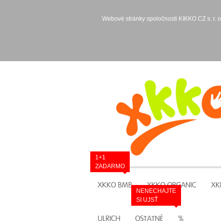
Webové stránky spoločnosti KIKKO CZ s. r. o
1+1
ZADARMO
XKKO BMB
XKKO ORGANIC
XK
NENECHAJTE
SI UJSŤ
ULRICH
OSTATNÉ
%