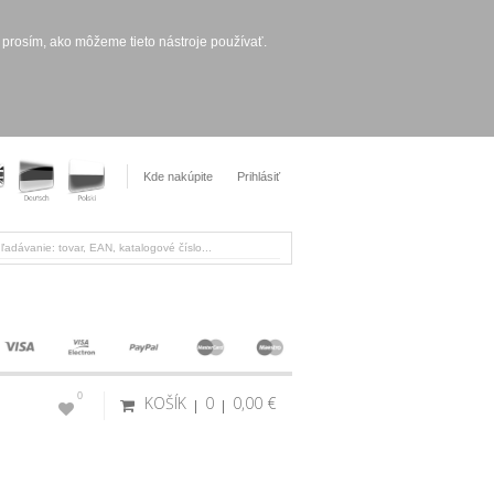
 prosím, ako môžeme tieto nástroje používať.
Kde nakúpite
Prihlásiť
0
KOŠÍK
0
0,00 €