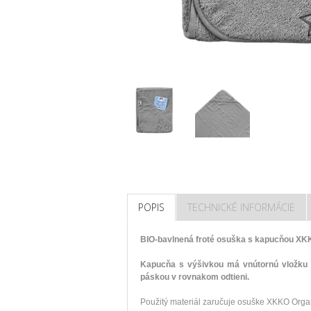
POPIS
TECHNICKÉ INFORMÁCIE
BIO-bavlnená froté osuška s kapucňou XKKO
Kapucňa s výšivkou má vnútornú vložku z 
páskou v rovnakom odtieni.
Použitý materiál zaručuje osuške XKKO Organ