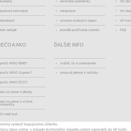
kontakty
obchodné podmienky
VO obc
bankové informácie
reklamácie
VO dopr
distribútori
ochrana osobných údajov
VO kon
kde nakúpiť
pravidlá používania cookies
FAQ
EČO A AKO
ĎALŠIE INFO
prečo XKKO BMB?
zvážtě, čo si zaobstaráte
prečo XKKO Organic?
cesta od plienok k nočníku
prečo XKKO ECO?
ako se starať o plienky
ako sa starať o vrchné
nohavičky
čo robiť keď...
povinný vystaviť kupujúcemu účtenku.
správcu dane online; v prípade technického výpadku potom najneskôr do 48 hodín.