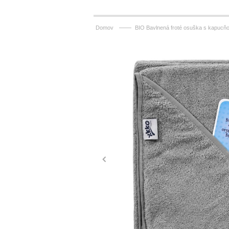
——
Domov
BIO Bavlnená froté osuška s kapucňo