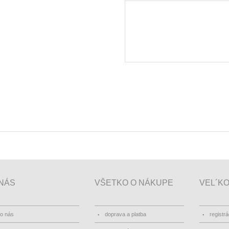
NÁS
VŠETKO O NÁKUPE
VEL´K
o nás
doprava a platba
registrá