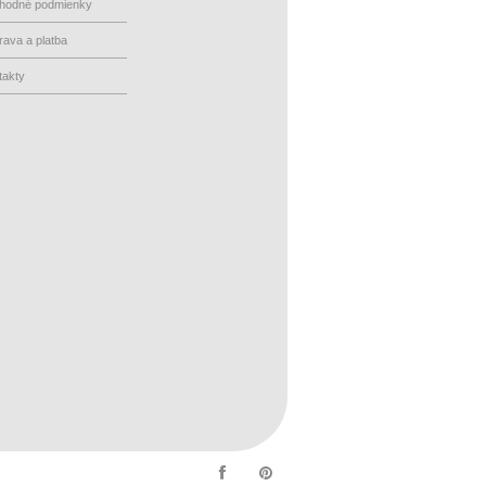
hodné podmienky
ava a platba
takty