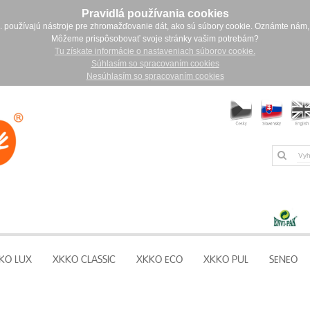
Pravidlá používania cookies
. používajú nástroje pre zhromažďovanie dát, ako sú súbory cookie. Oznámte nám,
Môžeme prispôsobovať svoje stránky vašim potrebám?
Tu získate informácie o nastaveniach súborov cookie.
Súhlasím so spracovaním cookies
Nesúhlasím so spracovaním cookies
KO LUX
XKKO CLASSIC
XKKO ECO
XKKO PUL
SENEO