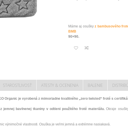
Máme aj osušky
z bambusového frot
BMB
90×90.
STAROSTLIVOSŤ
ATESTY & OCENENIA
BALENIE
DISTRIB
 Organic je vyrobená z mimoriadne kvalitného „zero twisted“ froté s certifi
jemnej bavlnenej tkaniny v odtieni použitého froté materiálu.
Okraje osušk
ic výnimočné vlastnosti. Osuška je veľmi jemná a extrémne nasiakavá.