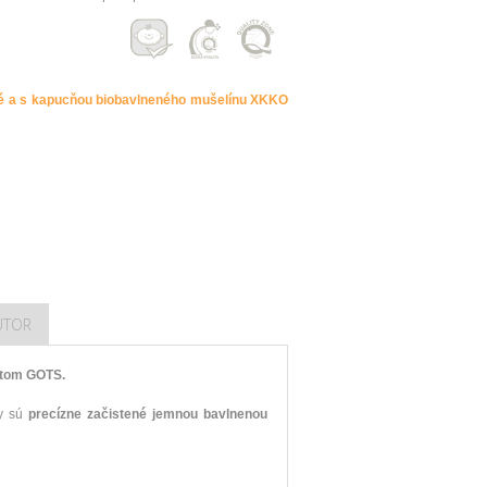
é a s kapucňou biobavlneného mušelínu XKKO
ÚTOR
kátom GOTS.
y sú
precízne začistené jemnou bavlnenou