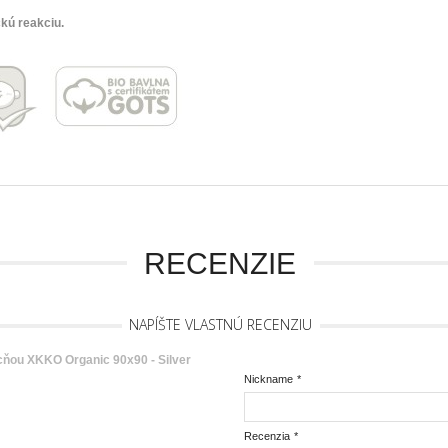
kú reakciu.
RECENZIE
NAPÍŠTE VLASTNÚ RECENZIU
cňou XKKO Organic 90x90 - Silver
Nickname
*
Recenzia
*