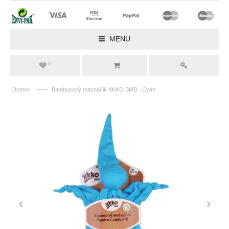
MENU
0
——
Domov
Bambusový maznáčik XKKO BMB - Cyan