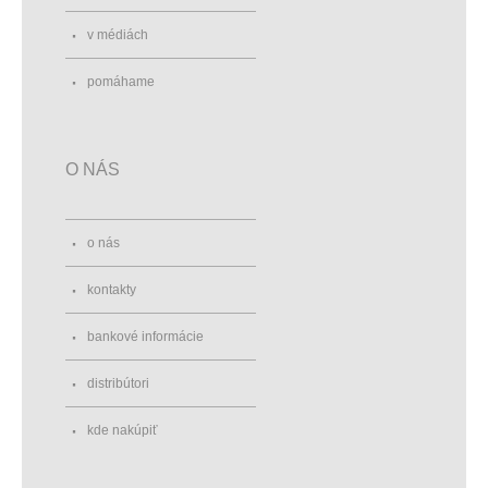
v médiách
pomáhame
O NÁS
o nás
kontakty
bankové informácie
distribútori
kde nakúpiť