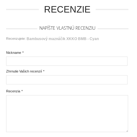
RECENZIE
NAPÍŠTE VLASTNÚ RECENZIU
Recenzujete:
Bambusový maznáčik XKKO BMB - Cyan
Nickname
*
Zhrnutie Vašich recenzií
*
Recenzia
*