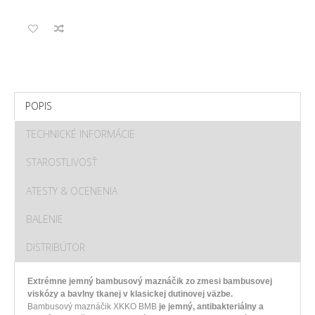
POPIS
TECHNICKÉ INFORMÁCIE
STAROSTLIVOSŤ
ATESTY & OCENENIA
BALENIE
DISTRIBÚTOR
Extrémne jemný bambusový maznáčik zo zmesi bambusovej
viskózy a bavlny tkanej v klasickej dutinovej väzbe.
Bambusový maznáčik XKKO BMB
je jemný, antibakteriálny a