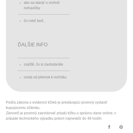
ako sa starať o vrchné
nohavičky
čo robiť keď...
ĎALŠIE INFO
zvážtě, čo si zaobstaráte
cesta od plienok k nočníku
Podľa zákona o evidencii tržieb je predávajúci povinný vystaviť
kupujúcemu účtenku.
Zároveň je povinný zaevidovať prijatú tržbu u správcu dane online; v
prípade technického výpadku potom najneskôr do 48 hodín.