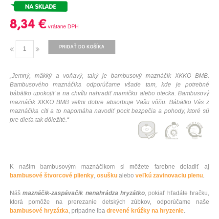
8,34 €
PRIDAŤ DO KOŠÍKA
„Jemný, mäkký a voňavý, taký je bambusový maznáčik XKKO BMB.
Bambusového maznáčika odporúčame všade tam, kde je potrebné
bábätko upokojiť a na chvíľu nahradiť mamičku alebo otecka. Bambusový
maznáčik XKKO BMB veľmi dobre absorbuje Vašu vôňu. Bábätko Vás z
maznáčika cíti a to napomáha navodiť pocit bezpečia a pohody, ktoré sú
pre dieťa tak dôležité.“
K našim bambusovým maznáčikom si môžete farebne doladiť aj
bambusové štvorcové plienky
,
osušku
alebo
veľkú zavinovaciu plenu
.
Náš
maznáčik-zaspávačik nenahrádza hryzátko
, pokiaľ hľadáte hračku,
ktorá pomôže na prerezanie detských zúbkov, odporúčame naše
bambusové
hryzátka
, prípadne iba
drevené krúžky na hryzenie
.