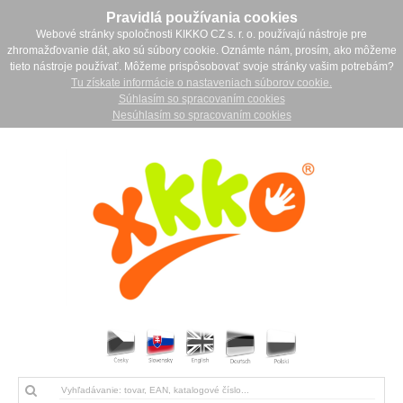
Pravidlá používania cookies
Webové stránky spoločnosti KIKKO CZ s. r. o. používajú nástroje pre
zhromažďovanie dát, ako sú súbory cookie. Oznámte nám, prosím, ako môžeme
tieto nástroje používať. Môžeme prispôsobovať svoje stránky vašim potrebám?
Tu získate informácie o nastaveniach súborov cookie.
Súhlasím so spracovaním cookies
Nesúhlasím so spracovaním cookies