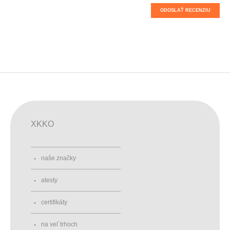
ODOSLAŤ RECENZIU
XKKO
naše značky
atesty
certifikáty
na vel´trhoch