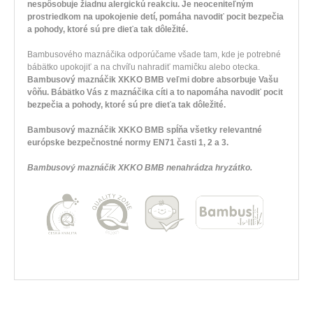
nespôsobuje žiadnu alergickú reakciu.
Je neoceniteľným
prostriedkom na upokojenie detí, pomáha navodiť pocit bezpečia
a pohody, ktoré sú pre dieťa tak dôležité.
Bambusového maznáčika odporúčame všade tam, kde je potrebné
bábätko upokojiť a na chvíľu nahradiť mamičku alebo otecka.
Bambusový maznáčik XKKO BMB veľmi dobre absorbuje Vašu
vôňu. Bábätko Vás z maznáčika cíti a to napomáha navodiť pocit
bezpečia a pohody, ktoré sú pre dieťa tak dôležité.
Bambusový maznáčik XKKO BMB spĺňa všetky relevantné
európske bezpečnostné normy EN71 časti 1, 2 a 3.
Bambusový maznáčik XKKO BMB nenahrádza hryzátko.