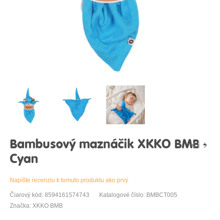
Bambusový maznáčik XKKO BMB -
Cyan
Napíšte recenziu k tomuto produktu ako prvý
Čiarový kód: 8594161574743
Katalogové číslo: BMBCT005
Značka: XKKO BMB