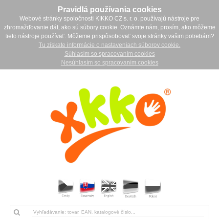
Pravidlá používania cookies
Webové stránky spoločnosti KIKKO CZ s. r. o. používajú nástroje pre
zhromažďovanie dát, ako sú súbory cookie. Oznámte nám, prosím, ako môžeme
tieto nástroje používať. Môžeme prispôsobovať svoje stránky vašim potrebám?
Tu získate informácie o nastaveniach súborov cookie.
Súhlasím so spracovaním cookies
Nesúhlasím so spracovaním cookies