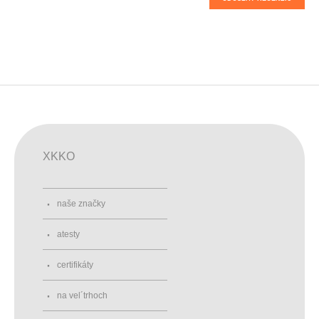
XKKO
naše značky
atesty
certifikáty
na vel´trhoch