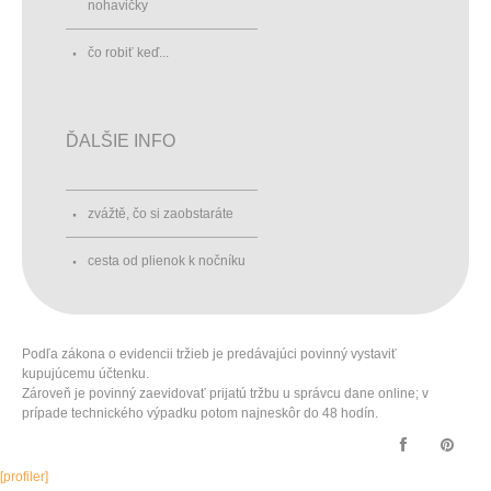
nohavičky
čo robiť keď...
ĎALŠIE INFO
zvážtě, čo si zaobstaráte
cesta od plienok k nočníku
Podľa zákona o evidencii tržieb je predávajúci povinný vystaviť
kupujúcemu účtenku.
Zároveň je povinný zaevidovať prijatú tržbu u správcu dane online; v
prípade technického výpadku potom najneskôr do 48 hodín.
[profiler]