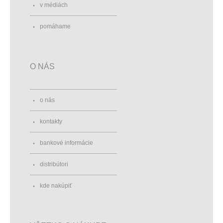
v médiách
pomáhame
O NÁS
o nás
kontakty
bankové informácie
distribútori
kde nakúpiť