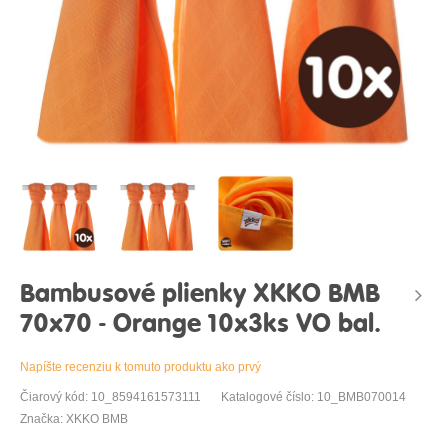
Bambusové plienky XKKO BMB
70x70 - Orange 10x3ks VO bal.
Napíšte recenziu k tomuto produktu ako prvý
Čiarový kód: 10_8594161573111
Katalogové číslo: 10_BMB070014
Značka: XKKO BMB