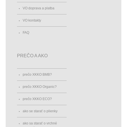
VO doprava a platba
VO kontakty
FAQ
PREČO A AKO
prečo XKKO BMB?
prečo XKKO Organic?
prečo XKKO ECO?
ako se starať o plienky
ako sa starať o vrchné