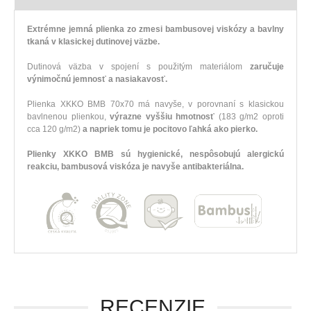
Extrémne jemná plienka zo zmesi bambusovej viskózy a bavlny
tkaná v klasickej dutinovej väzbe.
Dutinová väzba v spojení s použitým materiálom
zaručuje
výnimočnú jemnosť a nasiakavosť.
Plienka XKKO BMB 70x70 má navyše, v porovnaní s klasickou
bavlnenou plienkou,
výrazne vyššiu hmotnosť
(183 g/m2 oproti
cca 120 g/m2)
a napriek tomu je pocitovo ľahká ako pierko.
Plienky XKKO BMB sú hygienické, nespôsobujú alergickú
reakciu, bambusová viskóza je navyše antibakteriálna.
RECENZIE