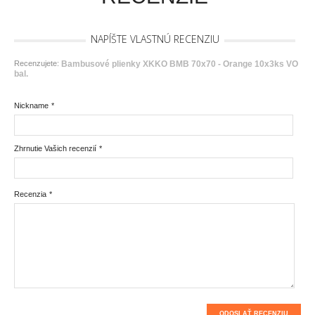
NAPÍŠTE VLASTNÚ RECENZIU
Recenzujete:
Bambusové plienky XKKO BMB 70x70 - Orange 10x3ks VO
bal.
Nickname
*
Zhrnutie Vašich recenzií
*
Recenzia
*
ODOSLAŤ RECENZIU