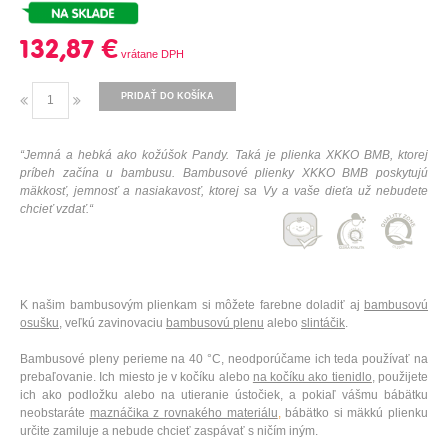
132,87 €
PRIDAŤ DO KOŠÍKA
“J
emná a hebká ako kožúšok Pandy. Taká je plienka XKKO BMB, ktorej
príbeh začína u bambusu. Bambusové plienky XKKO BMB poskytujú
mäkkosť, jemnosť a nasiakavosť, ktorej sa Vy a vaše dieťa už nebudete
chcieť vzdať.“
K našim bambusovým plienkam si môžete farebne doladiť aj
bambusovú
osušku
, veľkú zavinovaciu
bambusovú plenu
alebo
slintáčik
.
Bambusové pleny perieme na 40 °C, neodporúčame ich teda používať na
prebaľovanie. Ich miesto je v kočíku alebo
na kočíku ako tienidlo
,
použijete
ich ako podložku alebo na utieranie ústočiek, a pokiaľ vášmu bábätku
neobstaráte
maznáčika z rovnakého materiálu
,
bábätko si mäkkú plienku
určite zamiluje a nebude chcieť zaspávať s ničím iným.