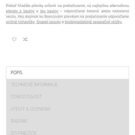
Pokiaľ hľadáte plienky určené na prebaľovanie, sú najlepšou alternatívou
plienky z bavlny
a
bio bavlny
– odporúčame bielenú alebo nebielenú
verziu. Ako doplnok ku štvorcovým plienkam na prebaľovanie odporúčame
vrchné nohavičky
,
Snappi sponky
a
biodegradabilné separačné vložky.
POPIS
TECHNICKÉ INFORMÁCIE
STAROSTLIVOSŤ
ATESTY & OCENENIA
BALENIE
DISTRIBÚTOR