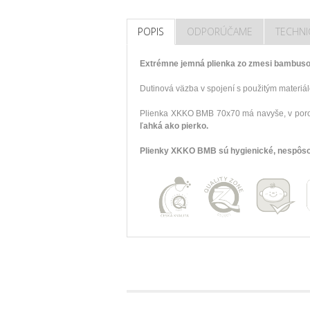
POPIS
ODPORÚČAME
TECHNI
Extrémne jemná plienka zo zmesi bambusove
Dutinová väzba v spojení s použitým materi
Plienka XKKO BMB 70x70 má navyše, v porov
ľahká ako pierko.
Plienky XKKO BMB sú hygienické, nespôsob