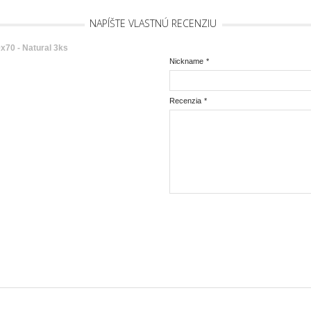
NAPÍŠTE VLASTNÚ RECENZIU
70 - Natural 3ks
Nickname
*
Recenzia
*