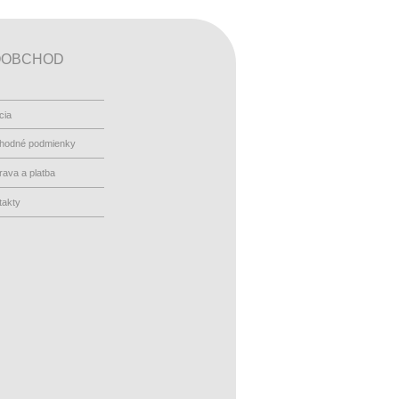
OOBCHOD
cia
hodné podmienky
ava a platba
takty