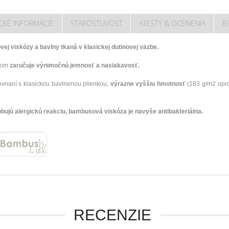
CKÉ INFORMÁCIE
STAROSTLIVOSŤ
ATESTY & OCENENIA
B
j viskózy a bavlny tkaná v klasickej dutinovej väzbe.
álom
zaručuje výnimočnú jemnosť a nasiakavosť.
naní s klasickou bavlnenou plienkou,
výrazne vyššiu hmotnosť
(183 g/m2 opro
ujú alergickú reakciu, bambusová viskóza je navyše antibakteriálna.
RECENZIE