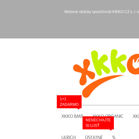
Webové stránky spoločnosti KIKKO CZ s. r. o
1+1
ZADARMO
XKKO BMB
XKKO ORGANIC
XK
NENECHAJTE
SI UJSŤ
ULRICH
OSTATNÉ
%