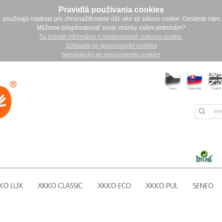
Pravidlá používania cookies
. používajú nástroje pre zhromažďovanie dát, ako sú súbory cookie. Oznámte nám,
Môžeme prispôsobovať svoje stránky vašim potrebám?
Tu získate informácie o nastaveniach súborov cookie.
Súhlasím so spracovaním cookies
Nesúhlasím so spracovaním cookies
KO LUX
XKKO CLASSIC
XKKO ECO
XKKO PUL
SENEO