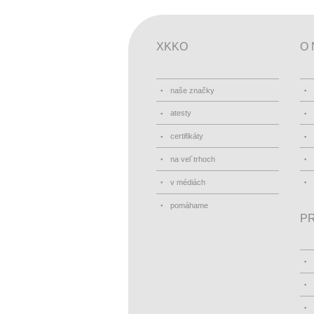
XKKO
O 
naše značky
atesty
certifikáty
na vel´trhoch
v médiách
pomáhame
PR