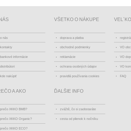
NÁS
VŠETKO O NÁKUPE
VEL´K
o nás
doprava a platba
registrá
kontakty
obchodné podmienky
VO obc
bankové informácie
reklamácie
VO dopr
distribútori
ochrana osobných údajov
VO kon
kde nakúpiť
pravidlá používania cookies
FAQ
EČO A AKO
ĎALŠIE INFO
prečo XKKO BMB?
zvážtě, čo si zaobstaráte
prečo XKKO Organic?
cesta od plienok k nočníku
prečo XKKO ECO?