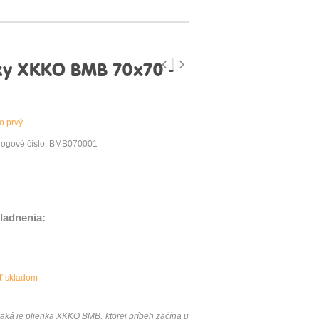
ky XKKO BMB 70x70 -
o prvý
logové číslo: BMB070001
ladnenia:
äť skladom
ká je plienka XKKO BMB, ktorej príbeh začína u