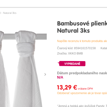
- Natural 3ks
Bambusové plien
Natural 3ks
Napíšte recenziu k tomuto produktu ak
Čiarový kód: 8594161570158
Kata
Značka: XKKO BMB
Dátum predpokladaného nask
N/A
13,29 €
Odoberať upozornenie ak je tovar op
“J
emná a hebká ako kožúšok Pandy. Ta