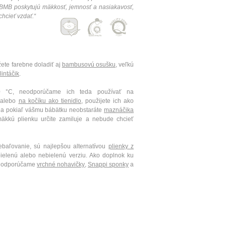
MB poskytujú mäkkosť, jemnosť a nasiakavosť,
chcieť vzdať.“
te farebne doladiť aj
bambusovú osušku
, veľkú
lintáčik
.
 °C, neodporúčame ich teda používať na
u alebo
na kočíku ako tienidlo
,
použijete ich ako
, a pokiaľ vášmu bábätku neobstaráte
maznáčika
äkkú plienku určite zamiluje a nebude chcieť
ebaľovanie, sú najlepšou alternatívou
plienky z
elenú alebo nebielenú verziu. Ako doplnok ku
e odporúčame
vrchné nohavičky
,
Snappi sponky
a