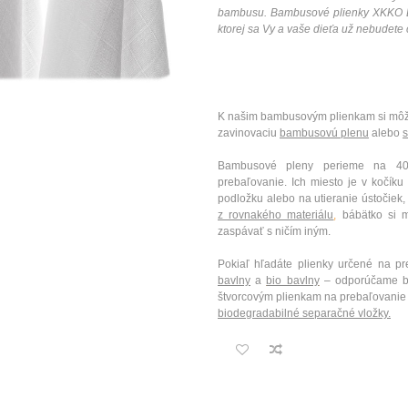
bambusu. Bambusové plienky XKKO B
ktorej sa Vy a vaše dieťa už nebudete 
K našim bambusovým plienkam si môže
zavinovaciu
bambusovú plenu
alebo
s
Bambusové pleny perieme na 40
prebaľovanie. Ich miesto je v kočík
podložku alebo na utieranie ústočiek
z rovnakého materiálu
,
bábätko si m
zaspávať s ničím iným.
Pokiaľ hľadáte plienky určené na pr
bavlny
a
bio bavlny
– odporúčame bi
štvorcovým plienkam na prebaľovani
biodegradabilné separačné vložky.