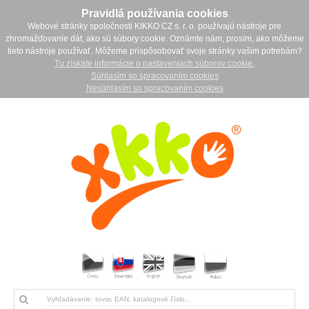
Pravidlá používania cookies
Webové stránky spoločnosti KIKKO CZ s. r. o. používajú nástroje pre
zhromažďovanie dát, ako sú súbory cookie. Oznámte nám, prosím, ako môžeme
tieto nástroje používať. Môžeme prispôsobovať svoje stránky vašim potrebám?
Tu získate informácie o nastaveniach súborov cookie.
Súhlasím so spracovaním cookies
Nesúhlasím so spracovaním cookies