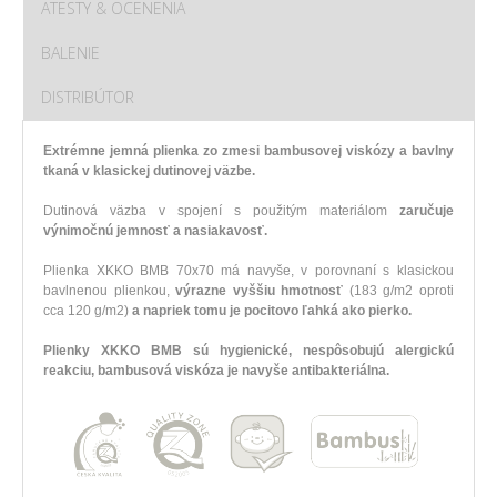
ATESTY & OCENENIA
BALENIE
DISTRIBÚTOR
Extrémne jemná plienka zo zmesi bambusovej viskózy a bavlny
tkaná v klasickej dutinovej väzbe.
Dutinová väzba v spojení s použitým materiálom
zaručuje
výnimočnú jemnosť a nasiakavosť.
Plienka XKKO BMB 70x70 má navyše, v porovnaní s klasickou
bavlnenou plienkou,
výrazne vyššiu hmotnosť
(183 g/m2 oproti
cca 120 g/m2)
a napriek tomu je pocitovo ľahká ako pierko.
Plienky XKKO BMB sú hygienické, nespôsobujú alergickú
reakciu, bambusová viskóza je navyše antibakteriálna.