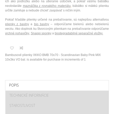
ich ako podložku alebo na utieranie ústočiek, a pokiaľ vášmu bábätku
neobstaráte
maznáčika z rovnakého materiálu
,
bábätko si mäkkú plienku
určite zamiluje a nebude chcieť zaspávať s ničím iným.
Pokiaľ hľadáte plienky určené na prebaľovanie, sú najlepšou alternatívou
plienky z bavlny
a
bio bavlny
– odporúčame bielenú alebo nebielenú
verziu. Ako doplnok ku štvorcovým plienkam na prebaľovanie odporúčame
vrchné nohavičky
,
Snappi sponky
a
biodegradabilné separačné vložky.
Bambusové plienky XKKO BMB 70x70 - Scandinavian Baby Pink MIX
10x3ks VO bal. is available for purchase in increments of 1
POPIS
TECHNICKÉ INFORMÁCIE
STAROSTLIVOSŤ