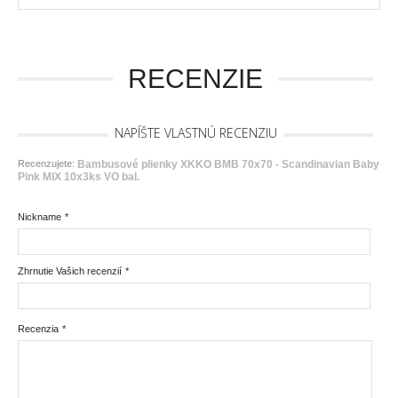
RECENZIE
NAPÍŠTE VLASTNÚ RECENZIU
Recenzujete:
Bambusové plienky XKKO BMB 70x70 - Scandinavian Baby
Pink MIX 10x3ks VO bal.
Nickname
*
Zhrnutie Vašich recenzií
*
Recenzia
*