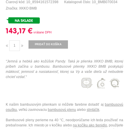
Čiarový kód: 10_8594161572398
Katalogové číslo: 10_BMB070034
Značka: XKKO BMB
143,17 €
PRIDAŤ DO KOŠÍKA
“J
emná a hebká ako kožúšok Pandy. Taká je plienka XKKO BMB, ktorej
príbeh začína u bambusu. Bambusové plienky XKKO BMB poskytujú
mäkkosť, jemnosť a nasiakavosť, ktorej sa Vy a vaše dieťa už nebudete
chcieť vzdať.“
K našim bambusovým plienkam si môžete farebne doladiť aj
bambusovú
osušku
, veľkú zavinovaciu
bambusovú plenu
alebo
slintáčik
.
Bambusové pleny perieme na 40 °C, neodporúčame ich teda používať na
prebaľovanie. Ich miesto je v kočíku alebo
na kočíku ako tienidlo
,
použijete