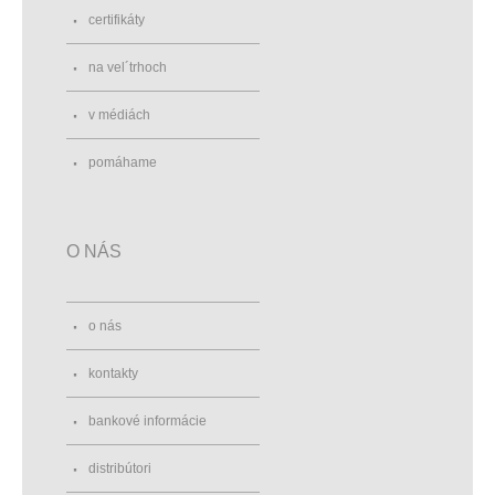
certifikáty
na vel´trhoch
v médiách
pomáhame
O NÁS
o nás
kontakty
bankové informácie
distribútori