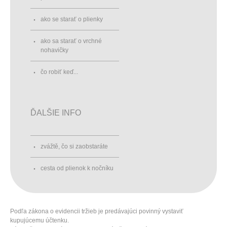
ako se starať o plienky
ako sa starať o vrchné
nohavičky
čo robiť keď...
ĎALŠIE INFO
zvážtě, čo si zaobstaráte
cesta od plienok k nočníku
Podľa zákona o evidencii tržieb je predávajúci povinný vystaviť
kupujúcemu účtenku.