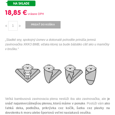
18,85 €
PRIDAŤ DO KOŠÍKA
„Sladké sny, spokojný úsmev a dokonalé pohodlie prináša jemná
zavinovačka XKKO BMB, vďaka ktorej sa bude bábätko cítiť ako u mamičky
v brušku.“
Veľká bambusová zavinovacia plena neslúži iba ako zavinovačka, ale
je
snáď
najuniverzálnejšou
plenou, ktorú máme v ponuke
. Poslúži vám
ako
ľahká deka, podložka, prikrývka cez kočík, šatka cez plavky na
dovolenku k moru alebo športová veľmi
nasiakavá
osuška
.