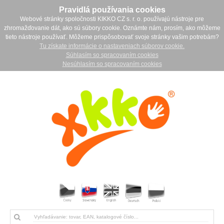
Pravidlá používania cookies
Webové stránky spoločnosti KIKKO CZ s. r. o. používajú nástroje pre
zhromažďovanie dát, ako sú súbory cookie. Oznámte nám, prosím, ako môžeme
tieto nástroje používať. Môžeme prispôsobovať svoje stránky vašim potrebám?
Tu získate informácie o nastaveniach súborov cookie.
Súhlasím so spracovaním cookies
Nesúhlasím so spracovaním cookies