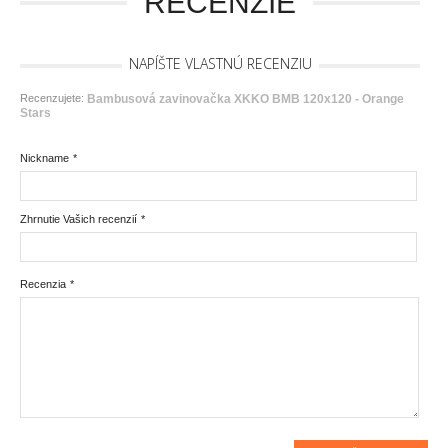
RECENZIE
NAPÍŠTE VLASTNÚ RECENZIU
Recenzujete:
Bambusová zavinovačka XKKO BMB 120x120 - Orange
Stars
Nickname
*
Zhrnutie Vašich recenzií
*
Recenzia
*