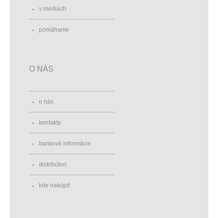
v médiách
pomáhame
O NÁS
o nás
kontakty
bankové informácie
distribútori
kde nakúpiť