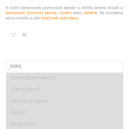
K našim bambusovým zavinovacím plenám si môžete farebne doladiť aj
bambusové štvorcové plienky
,
osušku
alebo
slintáčik
.
Na prichytenie
pleny na kočík sa vám
budú hodiť naše klipsy.
POPIS
TECHNICKÉ INFORMÁCIE
STAROSTLIVOSŤ
ATESTY & OCENENIA
BALENIE
DISTRIBÚTOR