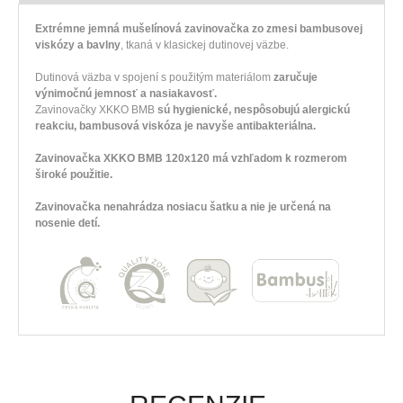
Extrémne jemná mušelínová zavinovačka zo zmesi bambusovej
viskózy a bavlny
, tkaná v klasickej dutinovej väzbe.
Dutinová väzba v spojení s použitým materiálom
zaručuje
výnimočnú jemnosť a nasiakavosť.
Zavinovačky XKKO BMB
sú hygienické, nespôsobujú alergickú
reakciu, bambusová viskóza je navyše antibakteriálna.
Zavinovačka XKKO BMB 120x120 má vzhľadom k rozmerom
široké použitie.
Zavinovačka nenahrádza nosiacu šatku a nie je určená na
nosenie detí.