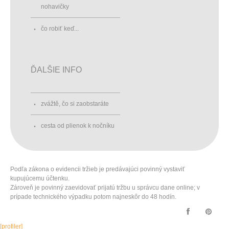
nohavičky
čo robiť keď...
ĎALŠIE INFO
zvážtě, čo si zaobstaráte
cesta od plienok k nočníku
Podľa zákona o evidencii tržieb je predávajúci povinný vystaviť
kupujúcemu účtenku.
Zároveň je povinný zaevidovať prijatú tržbu u správcu dane online; v
prípade technického výpadku potom najneskôr do 48 hodín.
[profiler]