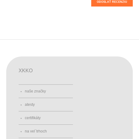
ODOSLAŤ RECENZIU
XKKO
naše značky
atesty
certifikáty
na vel´trhoch