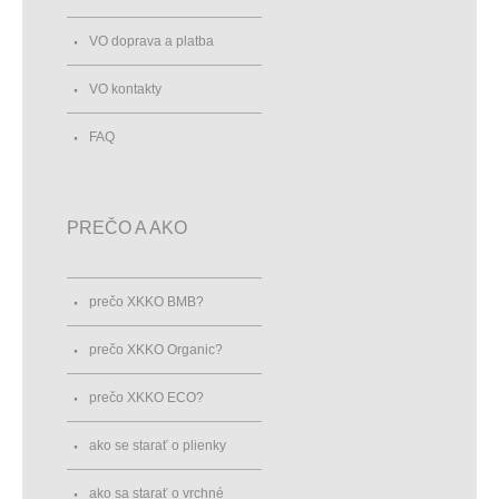
VO doprava a platba
VO kontakty
FAQ
PREČO A AKO
prečo XKKO BMB?
prečo XKKO Organic?
prečo XKKO ECO?
ako se starať o plienky
ako sa starať o vrchné