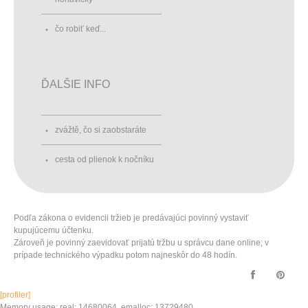
čo robiť keď...
ĎALŠIE INFO
zvážtě, čo si zaobstaráte
cesta od plienok k nočníku
Podľa zákona o evidencii tržieb je predávajúci povinný vystaviť
kupujúcemu účtenku.
Zároveň je povinný zaevidovať prijatú tržbu u správcu dane online; v
prípade technického výpadku potom najneskôr do 48 hodín.
[profiler]
Memory usage: real: 14680064, emalloc: 13729480