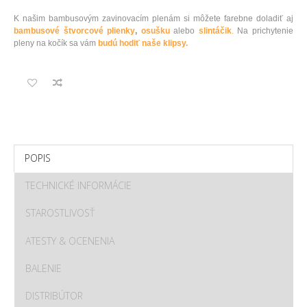
K našim bambusovým zavinovacím plenám si môžete farebne doladiť aj
bambusové štvorcové plienky
,
osušku
alebo
slintáčik
.
Na prichytenie
pleny na kočík sa vám
budú hodiť naše klipsy.
POPIS
TECHNICKÉ INFORMÁCIE
STAROSTLIVOSŤ
ATESTY & OCENENIA
BALENIE
DISTRIBÚTOR