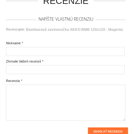
RECENZIE
NAPÍŠTE VLASTNÚ RECENZIU
Recenzujete:
Bambusová zavinovačka XKKO BMB 120x120 - Magenta
Nickname
*
Zhrnutie Vašich recenzií
*
Recenzia
*
ODOSLAŤ RECENZIU