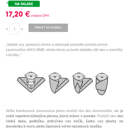
17,20 €
PRIDAŤ DO KOŠÍKA
„Sladké sny, spokojný úsmev a dokonalé pohodlie prináša jemná
zavinovačka XKKO BMB, vďaka ktorej sa bude bábätko cítiť ako u mamičky
v brušku.“
Veľká bambusová zavinovacia plena neslúži iba ako zavinovačka, ale
je
snáď
najuniverzálnejšou
plenou, ktorú máme v ponuke
. Poslúži vám
ako
ľahká deka, podložka, prikrývka cez kočík, šatka cez plavky na
dovolenku k moru alebo športová veľmi
nasiakavá
osuška
.