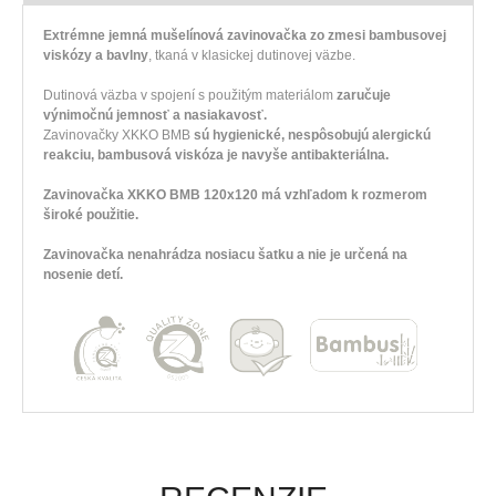
Extrémne jemná mušelínová zavinovačka zo zmesi bambusovej
viskózy a bavlny
, tkaná v klasickej dutinovej väzbe.
Dutinová väzba v spojení s použitým materiálom
zaručuje
výnimočnú jemnosť a nasiakavosť.
Zavinovačky XKKO BMB
sú hygienické, nespôsobujú alergickú
reakciu, bambusová viskóza je navyše antibakteriálna.
Zavinovačka XKKO BMB 120x120 má vzhľadom k rozmerom
široké použitie.
Zavinovačka nenahrádza nosiacu šatku a nie je určená na
nosenie detí.