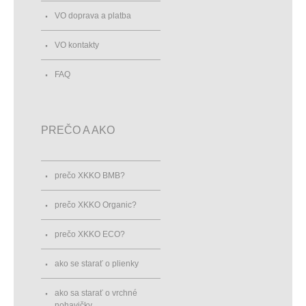
VO doprava a platba
VO kontakty
FAQ
PREČO A AKO
prečo XKKO BMB?
prečo XKKO Organic?
prečo XKKO ECO?
ako se starať o plienky
ako sa starať o vrchné
nohavičky