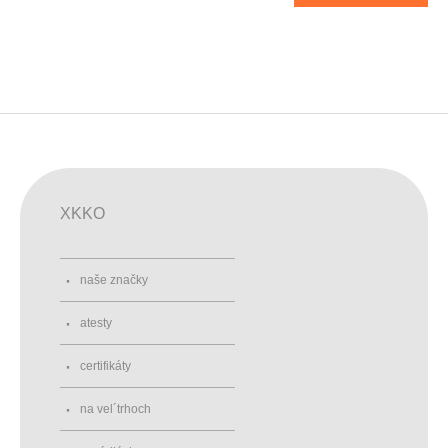
XKKO
naše značky
atesty
certifikáty
na vel´trhoch