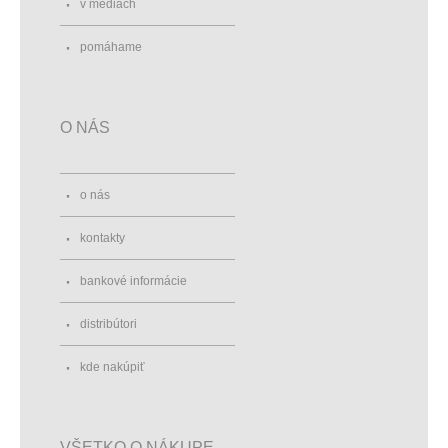
v médiách
pomáhame
O NÁS
o nás
kontakty
bankové informácie
distribútori
kde nakúpiť
VŠETKO O NÁKUPE