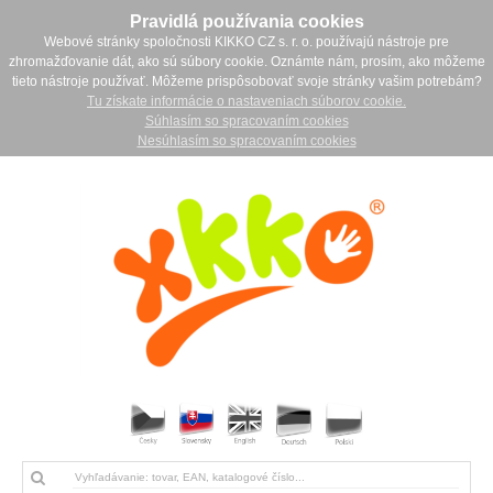
Pravidlá používania cookies
Webové stránky spoločnosti KIKKO CZ s. r. o. používajú nástroje pre
zhromažďovanie dát, ako sú súbory cookie. Oznámte nám, prosím, ako môžeme
tieto nástroje používať. Môžeme prispôsobovať svoje stránky vašim potrebám?
Tu získate informácie o nastaveniach súborov cookie.
Súhlasím so spracovaním cookies
Nesúhlasím so spracovaním cookies