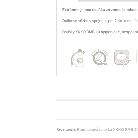
Extrémne jemná osuška zo zmesi bambusovej
Dutinová väzba v spojení s použitým materi
Osušky XKKO BMB
sú hygienické, nespôsob
Recenzujete:
Bambusová osuška XKKO BMB 90x1