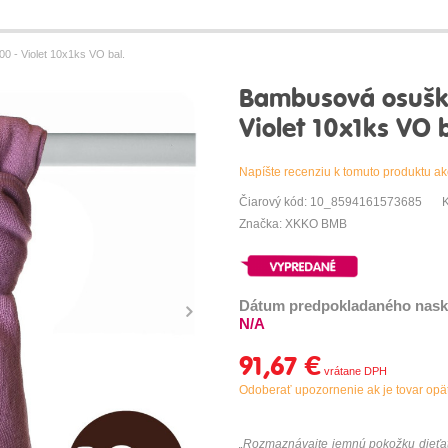
- Violet 10x1ks VO bal.
Bambusová osušk
Violet 10x1ks VO b
Napíšte recenziu k tomuto produktu ak
Čiarový kód: 10_8594161573685
Značka: XKKO BMB
Dátum predpokladaného nask
N/A
91,67 €
Odoberať upozornenie ak je tovar op
„Rozmaznávajte jemnú pokožku dieťatk