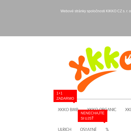
Webové stránky spoločnosti KIKKO CZ s. r. o
1+1
ZADARMO
XKKO BMB
XKKO ORGANIC
XK
NENECHAJTE
SI UJSŤ
ULRICH
OSTATNÉ
%