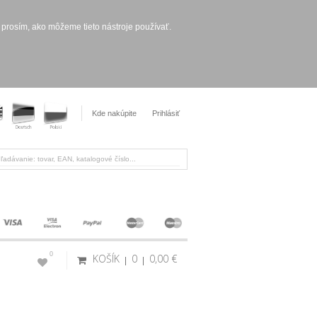
 prosím, ako môžeme tieto nástroje používať.
Kde nakúpite
Prihlásiť
0
KOŠÍK
0
0,00 €