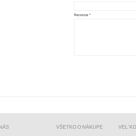
Recenzia
*
NÁS
VŠETKO O NÁKUPE
VEL´K