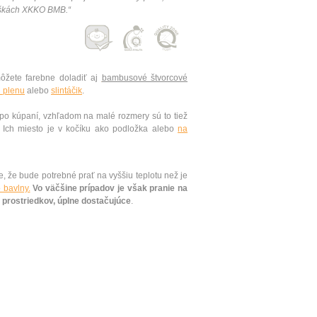
uškách XKKO BMB.“
žete farebne doladiť aj
bambusové štvorcové
 plenu
alebo
slintáčik
.
po kúpaní, vzhľadom na malé rozmery sú to tiež
. Ich miesto je v kočíku ako podložka alebo
na
, že bude potrebné prať na vyššiu teplotu než je
 bavlny.
Vo väčšine prípadov je však pranie na
 prostriedkov, úplne dostačujúce
.