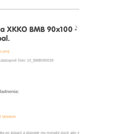
a XKKO BMB 90x100 -
al.
o prvý
Katalogové číslo: 10_BMB090039
ladnenia:
äť skladom
a po kúpaní a doprajte mu rovnaký pocit, ako v