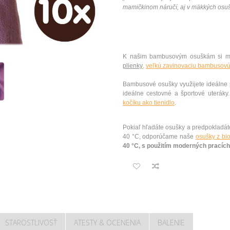
mamičkinom náručí, aj v mäkkých os
K našim bambusovým osuškám si mô
plienky
,
veľkú zavinovaciu bambusovú
Bambusové osušky využijete ideálne 
ideálne cestovné a športové uteráky
kočíku ako tienidlo
.
Pokiaľ hľadáte osušky a predpokladáte
40 °C, odporúčame naše
osušky z bio
40 °C, s použitím moderných pracích
STAROSTLIVOSŤ
ATESTY & OCENENIA
BALENIE