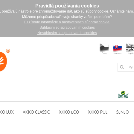
Pravidlá používania cookies
. používajú nástroje pre zhromažďovanie dát, ako sú súbory cookie. Oznámte nám,
Môžeme prispôsobovať svoje stránky vašim potrebám?
Tu získate informácie o nastaveniach súborov cookie.
Súhlasím so spracovaním cookies
Nesúhlasím so spracovaním cookies
KO LUX
XKKO CLASSIC
XKKO ECO
XKKO PUL
SENEO