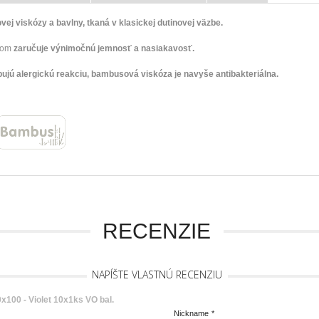
 viskózy a bavlny, tkaná v klasickej dutinovej väzbe.
álom
zaručuje výnimočnú jemnosť a nasiakavosť.
ujú alergickú reakciu, bambusová viskóza je navyše antibakteriálna.
RECENZIE
NAPÍŠTE VLASTNÚ RECENZIU
00 - Violet 10x1ks VO bal.
Nickname
*