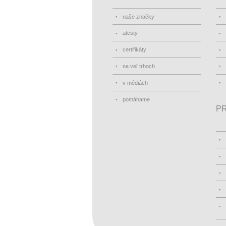
naše značky
atesty
certifikáty
na vel´trhoch
v médiách
pomáhame
PR