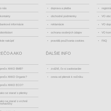
o nás
doprava a platba
registrá
kontakty
obchodné podmienky
VO obc
bankové informácie
reklamácie
VO dopr
distribútori
ochrana osobných údajov
VO kon
kde nakúpiť
pravidlá používania cookies
FAQ
EČO A AKO
ĎALŠIE INFO
prečo XKKO BMB?
zvážtě, čo si zaobstaráte
prečo XKKO Organic?
cesta od plienok k nočníku
prečo XKKO ECO?
ako se starať o plienky
ako sa starať o vrchné
nohavičky