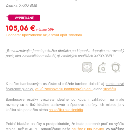
Značka: XKKO BMB
105,06 €
Odoberať upozornenie ak je tovar opäť skladom
„Rozmaznávajte jemnú pokožku dieťatka po kúpaní a doprajte mu rovnaký
pocit, ako v mamičkinom náručí, aj v mäkkých osuškách XKKO BMB.“
K našim bambusovým osuškám si môžete farebne doladiť aj
bambusové
štvorcové plienky
,
veľkú zavinovaciu bambusovú plenu
alebo
slintáčik
.
Bambusové osušky využijete ideálne po kúpaní, vzhľadom na malé
rozmery sú to tiež ideálne cestovné a športové uteráky. Ich miesto je v
kočíku ako podložka alebo
na kočíku ako tienidlo
.
Pokiaľ hľadáte osušky a predpokladáte, že bude potrebné prať na vyššiu
teplotu než je 40 °C, odporúčame naše
osušky z bio bavlny.
Vo väčšine