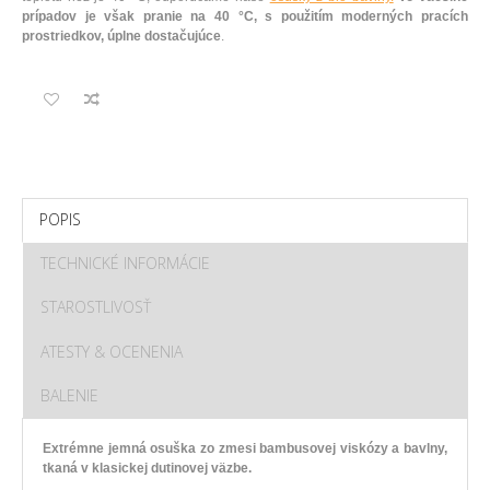
prípadov je však pranie na 40 °C, s použitím moderných pracích
prostriedkov, úplne dostačujúce
.
POPIS
TECHNICKÉ INFORMÁCIE
STAROSTLIVOSŤ
ATESTY & OCENENIA
BALENIE
Extrémne jemná osuška zo zmesi bambusovej viskózy a bavlny,
tkaná v klasickej dutinovej väzbe.