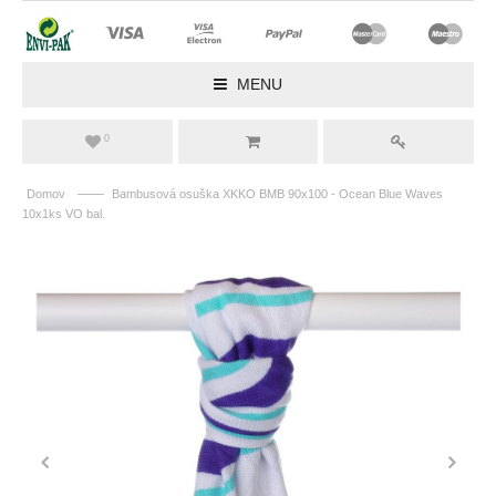
MENU
0
——
Domov
Bambusová osuška XKKO BMB 90x100 - Ocean Blue Waves
10x1ks VO bal.