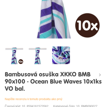
Bambusová osuška XKKO BMB
90x100 - Ocean Blue Waves 10x1ks
VO bal.
Napíšte recenziu k tomuto produktu ako prvý
Čiarový kód: 10_8594161573562
Katalogové číslo: 10_BMB090027