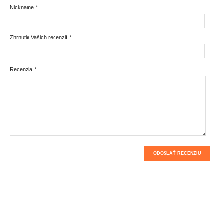
Nickname
*
Zhrnutie Vašich recenzií
*
Recenzia
*
ODOSLAŤ RECENZIU