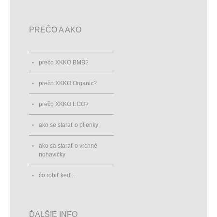
PREČO A AKO
prečo XKKO BMB?
prečo XKKO Organic?
prečo XKKO ECO?
ako se starať o plienky
ako sa starať o vrchné
nohavičky
čo robiť keď...
ĎALŠIE INFO