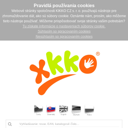
Pravidlá používania cookies
Webové stránky spoločnosti KIKKO CZ s. r. o. používajú nástroje pre
zhromažďovanie dát, ako sú súbory cookie. Oznámte nám, prosím, ako môžeme
tieto nástroje používať. Môžeme prispôsobovať svoje stránky vašim potrebám?
Tu získate informácie o nastaveniach súborov cookie.
Súhlasím so spracovaním cookies
Nesúhlasím so spracovaním cookies