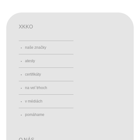
XKKO
naše značky
atesty
certifikáty
na vel´trhoch
v médiách
pomáhame
O NÁS