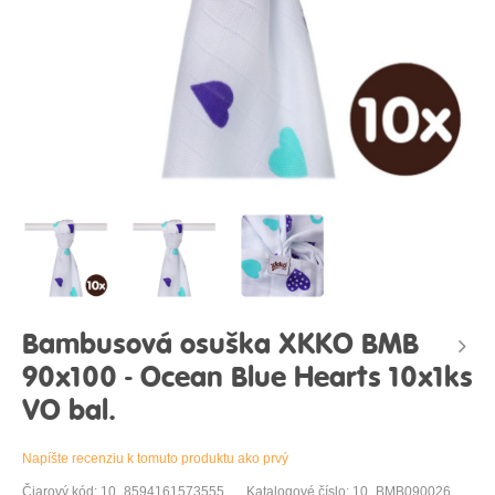
Bambusová osuška XKKO BMB
90x100 - Ocean Blue Hearts 10x1ks
VO bal.
Napíšte recenziu k tomuto produktu ako prvý
Čiarový kód: 10_8594161573555
Katalogové číslo: 10_BMB090026