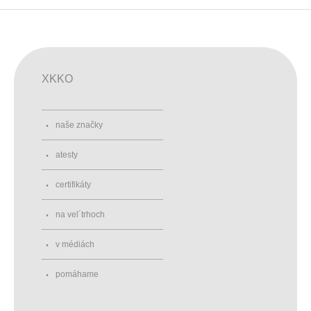
XKKO
naše značky
atesty
certifikáty
na vel´trhoch
v médiách
pomáhame