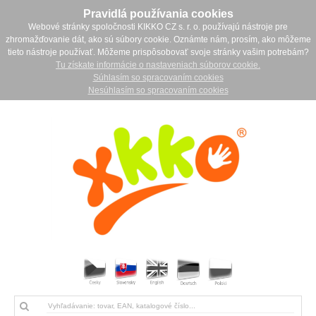
Pravidlá používania cookies
Webové stránky spoločnosti KIKKO CZ s. r. o. používajú nástroje pre
zhromažďovanie dát, ako sú súbory cookie. Oznámte nám, prosím, ako môžeme
tieto nástroje používať. Môžeme prispôsobovať svoje stránky vašim potrebám?
Tu získate informácie o nastaveniach súborov cookie.
Súhlasím so spracovaním cookies
Nesúhlasím so spracovaním cookies