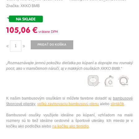
Značka: XKKO BMB
105,06 €
PRIDAŤ DO KOŠÍKA
„Rozmaznávajte jemnú pokožku dieťatka po kúpaní a doprajte mu rovnaký
pocit, ako v mamičkinom náručí, aj v mäkkých osuškách XKKO BMB.“
K našim bambusovým osuškám si môžete farebne doladiť aj
bambusové
štvorcové plienky
,
veľkú zavinovaciu bambusovú plenu
alebo
slintáčik
.
Bambusové osušky využijete ideálne po kúpaní, vzhľadom na malé
rozmery sú to tiež ideálne cestovné a športové uteráky. Ich miesto je v
kočíku ako podložka alebo
na kočíku ako tienidlo
.