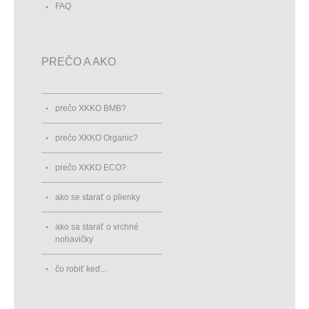
FAQ
PREČO A AKO
prečo XKKO BMB?
prečo XKKO Organic?
prečo XKKO ECO?
ako se starať o plienky
ako sa starať o vrchné
nohavičky
čo robiť keď...