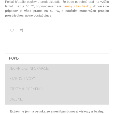
Pokiaľ hľadáte osušky a predpokladáte, že bude potrebné prať na vyššiu
teplotu než je 40 °C, odporúčame naše
osušky z bio bavlny.
Vo väčšine
prípadov je však pranie na 40 °C, s použitím moderných pracích
prostriedkov, úplne dostačujúce
.
POPIS
TECHNICKÉ INFORMÁCIE
STAROSTLIVOSŤ
ATESTY & OCENENIA
BALENIE
Extrémne jemná osuška zo zmesi bambusovej viskózy a bavlny,