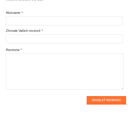
Nickname
*
Zhrnutie Vašich recenzií
*
Recenzia
*
ODOSLAŤ RECENZIU