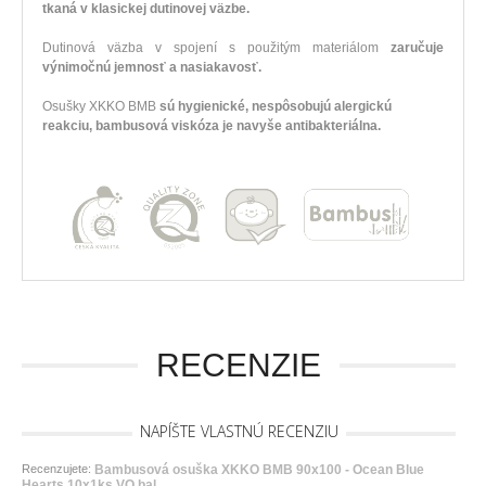
tkaná v klasickej dutinovej väzbe.
Dutinová väzba v spojení s použitým materiálom
zaručuje
výnimočnú jemnosť a nasiakavosť.
Osušky XKKO BMB
sú hygienické, nespôsobujú alergickú
reakciu, bambusová viskóza je navyše antibakteriálna.
RECENZIE
NAPÍŠTE VLASTNÚ RECENZIU
Recenzujete:
Bambusová osuška XKKO BMB 90x100 - Ocean Blue
Hearts 10x1ks VO bal.